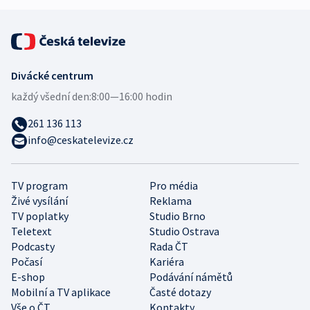
Divácké centrum
každý všední den:
8:00—16:00 hodin
261 136 113
info@ceskatelevize.cz
TV program
Pro média
Živé vysílání
Reklama
TV poplatky
Studio Brno
Teletext
Studio Ostrava
Podcasty
Rada ČT
Počasí
Kariéra
E-shop
Podávání námětů
Mobilní a TV aplikace
Časté dotazy
Vše o ČT
Kontakty