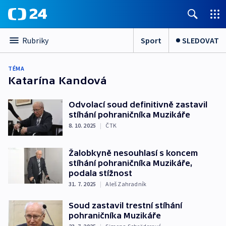
Sport
SLEDOVAT
Rubriky
TÉMA
Katarína Kandová
Odvolací soud definitivně zastavil
stíhání pohraničníka Muzikáře
8. 10. 2025
|
ČTK
Žalobkyně nesouhlasí s koncem
stíhání pohraničníka Muzikáře,
podala stížnost
31. 7. 2025
|
Aleš Zahradník
Soud zastavil trestní stíhání
pohraničníka Muzikáře