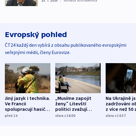
23. 7. 2025
|
Simona Schröderová
Evropský pohled
ČT24 každý den vybírá z obsahu publikovaného evropskými
veřejnými médii, členy Eurovize.
Jiný jazyk i technika.
„Musíme zapojit
Na Ukrajině j
Ve Francii
ženy.“ Litevští
zadržováni o
spolupracují hasiči z
politici zvažují
z více než 50 
různých zemí
dohodu o
Bojovali na s
před 1
h
včera v 16:00
včera v 14:37
demografii
Ruska