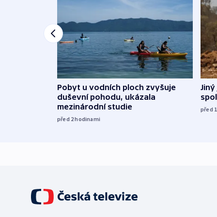
Jiný
Pobyt u vodních ploch zvyšuje
spol
duševní pohodu, ukázala
mezinárodní studie
před 
před 2
hodinami