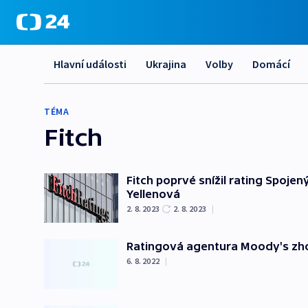
Hlavní události
Ukrajina
Volby
Domácí
TÉMA
Fitch
Fitch poprvé snížil rating Spojen
Yellenová
2. 8. 2023
2. 8. 2023
|
Ratingová agentura Moody's zhor
6. 8. 2022
|