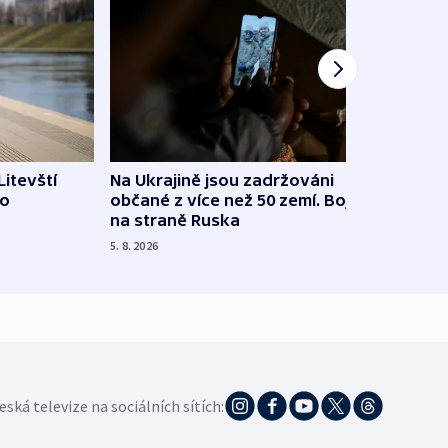
Litevští
Na Ukrajině jsou zadržováni
Španě
 o
občané z více než 50 zemí. Bojovali
dosta
na straně Ruska
4. 8. 20
5. 8. 2026
eská televize na sociálních sítích: