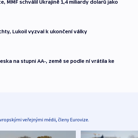
e, MMF schválil Ukrajině 1,4 miliardy dolarů jako
achty, Lukoil vyzval k ukončení války
eska na stupni AA-, země se podle ní vrátila ke
vropskými veřejnými médii, členy Eurovize.