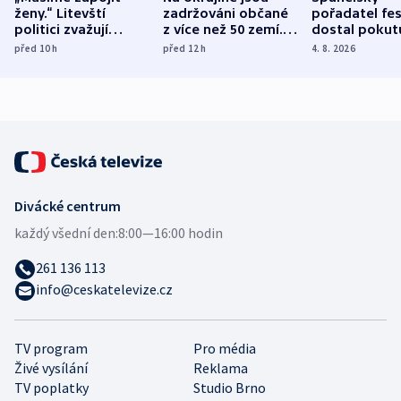
ženy.“ Litevští
zadržováni občané
pořadatel fes
politici zvažují
z více než 50 zemí.
dostal pokut
dohodu o
Bojovali na straně
nekalé prakti
před 10
h
před 12
h
4. 8. 2026
demografii
Ruska
Divácké centrum
každý všední den:
8:00—16:00 hodin
261 136 113
info@ceskatelevize.cz
TV program
Pro média
Živé vysílání
Reklama
TV poplatky
Studio Brno