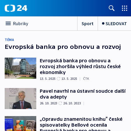
Sport
SLEDOVAT
Rubriky
TÉMA
Evropská banka pro obnovu a rozvoj
Evropská banka pro obnovu a
rozvoj zhoršila výhled růstu české
ekonomiky
13. 5. 2025
13. 5. 2025
|
ČTK
Pavel navrhl na ústavní soudce další
dva adepty
26. 10. 2023
26. 10. 2023
|
„Opravdu znamenitou knihu“ české
spisovatelky Bellové ocenila
Evropská banka pro obnovu a