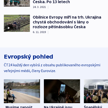
Česka. Po 13 letech
24. 3. 2021
|
Obilnice Evropy míří na trh. Ukrajina
chystá obchodování s lány o
rozloze pětinásobku Česka
6. 11. 2019
|
Evropský pohled
ČT24 každý den vybírá z obsahu publikovaného evropskými
veřejnými médii, členy Eurovize.
„Musíme zapojit
Na Ukrajině jsou
Španělský