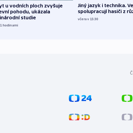
Jiný jazyk i technika. Ve
t u vodních ploch zvyšuje
spolupracují hasiči z r
evní pohodu, ukázala
inárodní studie
včera v 15:30
11
hodinami
Č