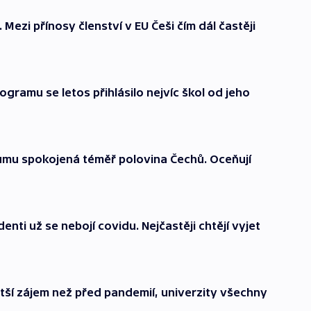
Mezi přínosy členství v EU Češi čím dál častěji
gramu se letos přihlásilo nejvíc škol od jeho
kumu spokojená téměř polovina Čechů. Oceňují
nti už se nebojí covidu. Nejčastěji chtějí vyjet
tší zájem než před pandemií, univerzity všechny