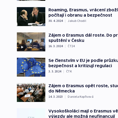
Roaming, Erasmus, vrácení zboží. 
počítají i obranu a bezpečnost
30. 4. 2024
|
Jakub Chodil
Zájem o Erasmus dál roste. Do pro
spuštění v Česku
16. 3. 2024
|
ČT24
Se členstvím v EU je podle průz
bezpečnost a kritizují regulaci
3. 3. 2024
|
ČTK
Zájem o Erasmus opět roste, stude
do Německa
14. 3. 2023
|
Daniela Kopřivová
Vysokoškoláci mají o Erasmus vě
výjezdy ale možná neufinancují