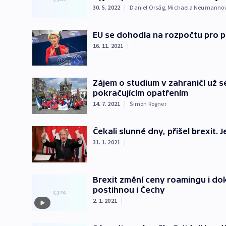
30. 5. 2022
|
Daniel Orság
,
Michaela Neumanno
EU se dohodla na rozpočtu pro př
16. 11. 2021
|
Zájem o studium v zahraničí už 
pokračujícím opatřením
14. 7. 2021
|
Šimon Rogner
Čekali slunné dny, přišel brexit.
31. 1. 2021
|
Brexit změní ceny roamingu i do
postihnou i Čechy
2. 1. 2021
|