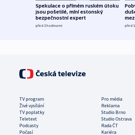
Spekulace o přímém ruském útoku
Poby
jsou pošetilé, míní estonský
duš
bezpečnostní expert
mez
před 2
hodinami
před 
TV program
Pro média
Živé vysílání
Reklama
TV poplatky
Studio Brno
Teletext
Studio Ostrava
Podcasty
Rada ČT
Počasí
Kariéra