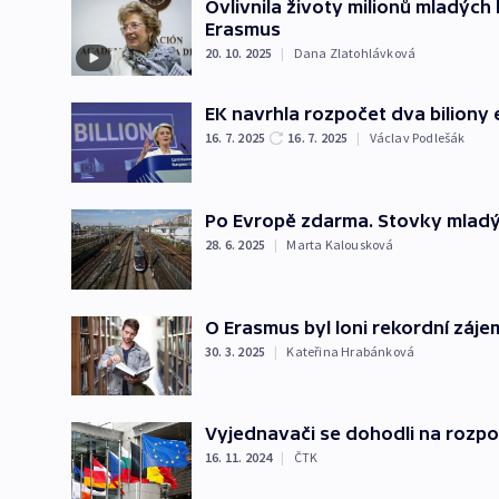
Ovlivnila životy milionů mladých
Erasmus
20. 10. 2025
|
Dana Zlatohlávková
EK navrhla rozpočet dva biliony 
16. 7. 2025
16. 7. 2025
|
Václav Podlešák
Po Evropě zdarma. Stovky mladýc
28. 6. 2025
|
Marta Kalousková
O Erasmus byl loni rekordní záj
30. 3. 2025
|
Kateřina Hrabánková
Vyjednavači se dohodli na rozpoč
16. 11. 2024
|
ČTK