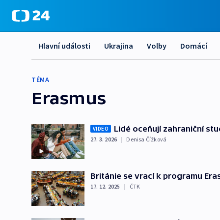
Hlavní události
Ukrajina
Volby
Domácí
TÉMA
Erasmus
Lidé oceňují zahraniční stu
VIDEO
27. 3. 2026
|
Denisa Čížková
Británie se vrací k programu Er
17. 12. 2025
|
ČTK