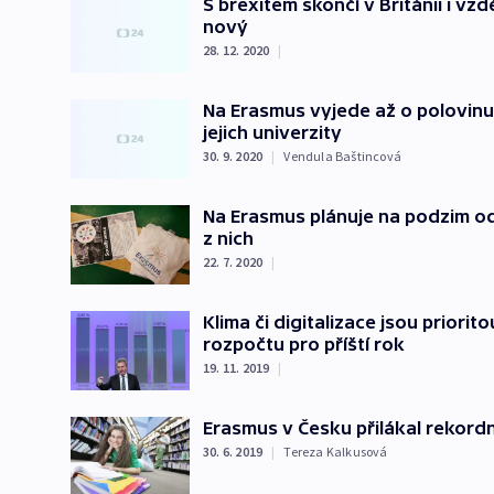
S brexitem skončí v Británii i v
nový
28. 12. 2020
|
Na Erasmus vyjede až o polovinu
jejich univerzity
30. 9. 2020
|
Vendula Baštincová
Na Erasmus plánuje na podzim odj
z nich
22. 7. 2020
|
Klima či digitalizace jsou priori
rozpočtu pro příští rok
19. 11. 2019
|
Erasmus v Česku přilákal rekord
30. 6. 2019
|
Tereza Kalkusová