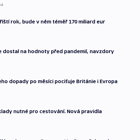
vá
íští rok, bude v něm téměř 170 miliard eur
se dostal na hodnoty před pandemií, navzdory
 Jeho dopady po měsíci pociťuje Británie i Evropa
klady nutné pro cestování. Nová pravidla