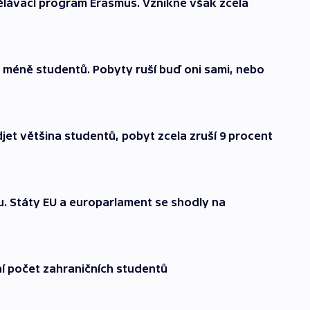
zdělávací program Erasmus. Vznikne však zcela
 méně studentů. Pobyty ruší buď oni sami, nebo
et většina studentů, pobyt zcela zruší 9 procent
tou. Státy EU a europarlament se shodly na
ní počet zahraničních studentů