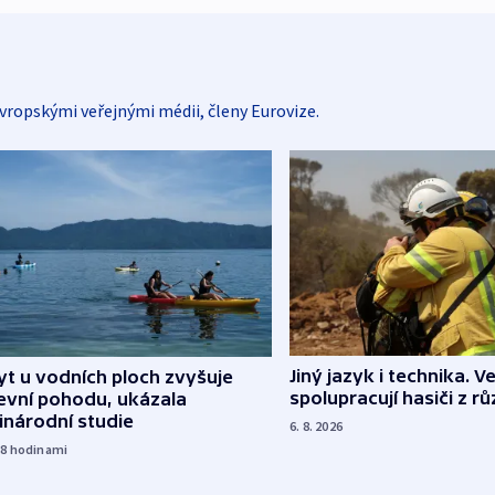
vropskými veřejnými médii, členy Eurovize.
Jiný jazyk i technika. Ve
t u vodních ploch zvyšuje
spolupracují hasiči z r
evní pohodu, ukázala
inárodní studie
6. 8. 2026
18
hodinami