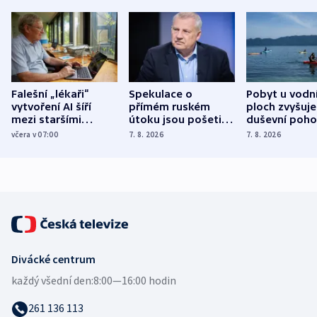
Falešní „lékaři“
Spekulace o
Pobyt u vodn
vytvoření AI šíří
přímém ruském
ploch zvyšuje
mezi staršími
útoku jsou pošetilé,
duševní poho
Poláky nebezpečné
míní estonský
ukázala
včera v 07:00
7. 8. 2026
7. 8. 2026
zdravotní rady
bezpečnostní
mezinárodní 
expert
Divácké centrum
každý všední den:
8:00—16:00 hodin
261 136 113