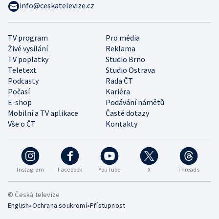
info@ceskatelevize.cz
TV program
Pro média
Živé vysílání
Reklama
TV poplatky
Studio Brno
Teletext
Studio Ostrava
Podcasty
Rada ČT
Počasí
Kariéra
E-shop
Podávání námětů
Mobilní a TV aplikace
Časté dotazy
Vše o ČT
Kontakty
Instagram
Facebook
YouTube
X
Threads
© Česká televize
•
•
English
Ochrana soukromí
Přístupnost