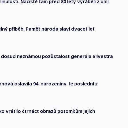
nulosti. Nacisté tam před 80 lety vyráběli z uhlí
elný příběh. Paměť národa slaví dvacet let
al dosud neznámou pozůstalost generála Silvestra
ová oslavila 94. narozeniny. Je poslední z
ko vrátilo čtrnáct obrazů potomkům jejich