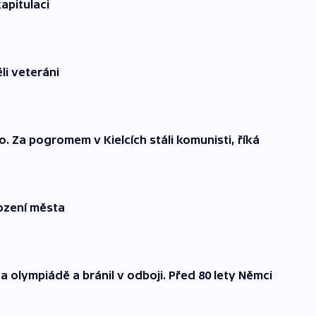
apitulaci
li veteráni
. Za pogromem v Kielcích stáli komunisti, říká
bození města
olympiádě a bránil v odboji. Před 80 lety Němci