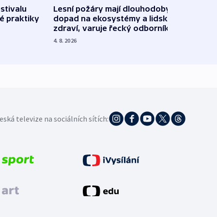
stivalu
Lesní požáry mají dlouhodobý
Ukraj
é praktiky
dopad na ekosystémy a lidské
Franc
zdraví, varuje řecký odborník
požá
4. 8. 2026
3. 8. 20
eská televize na sociálních sítích: