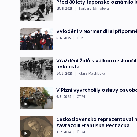
Před 80 lety Japonsko oznámilo k
15. 8. 2025
|
Barbora Šámalová
Vylodění v Normandii si připomně
6. 6. 2025
|
ČTK
Vraždění Židů s válkou neskončilo
polonista
14. 5. 2025
|
Klára Machková
V Plzni vyvrcholily oslavy osvo
6. 5. 2024
|
ČT24
Československo reprezentoval na 
zavraždili Františka Pecháčka
3. 2. 2024
|
ČT24