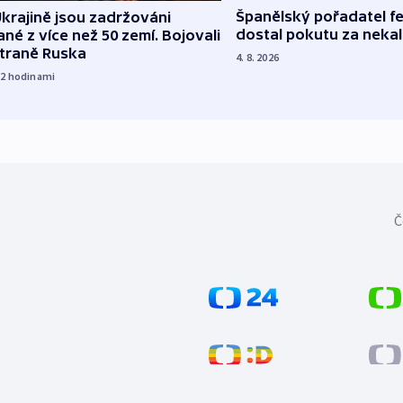
Španělský pořadatel fe
krajině jsou zadržováni
dostal pokutu za nekal
né z více než 50 zemí. Bojovali
straně Ruska
4. 8. 2026
12
hodinami
Č