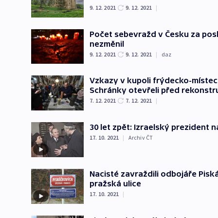
9. 12. 2021
9. 12. 2021
|
Počet sebevražd v Česku za posl
nezměnil
9. 12. 2021
9. 12. 2021
|
daz
Vzkazy v kupoli frýdecko-místec
Schránky otevřeli před rekonstr
7. 12. 2021
7. 12. 2021
|
30 let zpět: Izraelský prezident 
17. 10. 2021
|
Archiv ČT
Nacisté zavraždili odbojáře Pisk
pražská ulice
17. 10. 2021
|