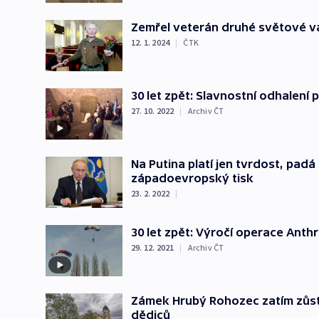
Zemřel veterán druhé světové vál
12. 1. 2024
|
ČTK
30 let zpět: Slavnostní odhalen
27. 10. 2022
|
Archiv ČT
Na Putina platí jen tvrdost, padá
západoevropský tisk
23. 2. 2022
|
30 let zpět: Výročí operace Ant
29. 12. 2021
|
Archiv ČT
Zámek Hrubý Rohozec zatím zůst
dědiců