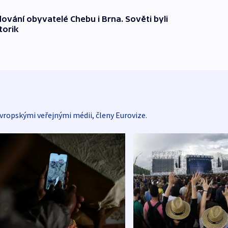
dování obyvatelé Chebu i Brna. Sověti byli
torik
vropskými veřejnými médii, členy Eurovize.