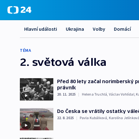
Hlavní události
Ukrajina
Volby
Domácí
TÉMA
2. světová válka
Před 80 lety začal norimberský pr
právník
20. 11. 2025
|
Helena Truchlá
,
Václav Vohlídal
,
K
Do Česka se vrátily ostatky váleč
22. 8. 2025
|
Pavla Kubálková
,
Karolína Jelínkov