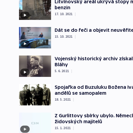
Litvínovský areál ukrývá stopy mi
benzin
17. 10. 2021
|
Dát se do řeči a objevit neuvěřit
15. 10. 2021
|
Vojenský historický archiv získ
Bláhy
5. 6. 2021
|
Spojařka od Buzuluku Božena Ivan
andělů se samopalem
18. 5. 2021
|
Z Gurlittovy sbírky ubylo. Němec
židovských majitelů
15. 1. 2021
|