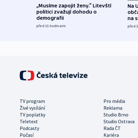
„Musíme zapojit ženy.“ Litevští
Na U
politici zvažují dohodu o
obča
demografii
na 
před 11
hodinami
před 
TV program
Pro média
Živé vysílání
Reklama
TV poplatky
Studio Brno
Teletext
Studio Ostrava
Podcasty
Rada ČT
Počasí
Kariéra