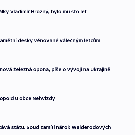
ky Vladimír Hrozný, bylo mu sto let
í pamětní desky věnované válečným letcům
 nová železná opona, píše o vývoji na Ukrajině
hropoid u obce Nehvizdy
ává státu. Soud zamítl nárok Walderodových