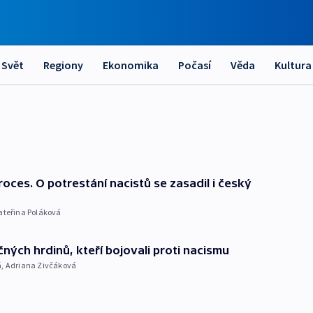
Svět
Regiony
Ekonomika
Počasí
Věda
Kultura
oces. O potrestání nacistů se zasadil i český
ateřina Poláková
ných hrdinů, kteří bojovali proti nacismu
á
,
Adriana Zivčáková