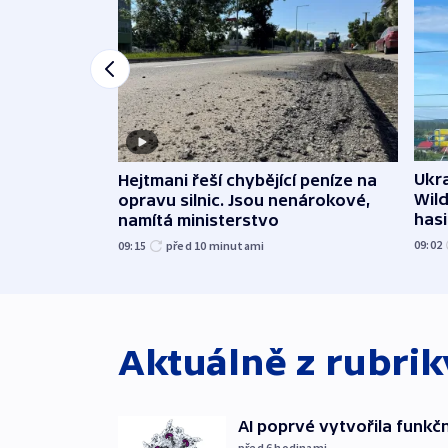
Ukra
Hejtmani řeší chybějící peníze na
Wild
opravu silnic. Jsou nenárokové,
hasi
namítá ministerstvo
09:02
09:15
před 10
minutami
Aktuálně z rubri
AI poprvé vytvořila funkční 
před 6
hodinami