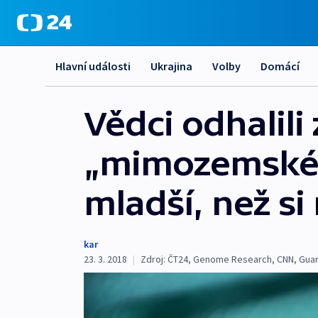
Hlavní události
Ukrajina
Volby
Domácí
Vědci odhalil
„mimozemské“
mladší, než si
kar
23. 3. 2018
|
Zdroj:
ČT24
,
Genome Research
,
CNN
,
Guar