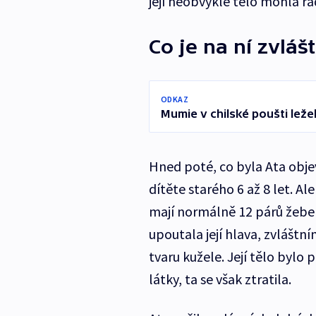
její neobvyklé tělo mohla řa
Co je na ní zvláš
ODKAZ
Mumie v chilské poušti ležel
Hned poté, co byla Ata objeve
dítěte starého 6 až 8 let. Ale
mají normálně 12 párů žeber
upoutala její hlava, zvlášt
tvaru kužele. Její tělo bylo
látky, ta se však ztratila.