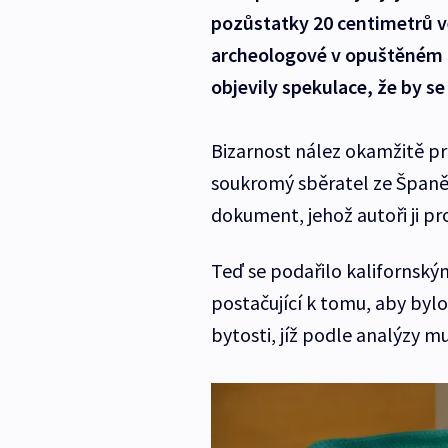
pozůstatky 20 centimetrů v
archeologové v opuštěném 
objevily spekulace, že by 
Bizarnost nález okamžitě pro
soukromý sběratel ze Španěl
dokument, jehož autoři ji p
Teď se podařilo kalifornsk
postačující k tomu, aby byl
bytosti, jíž podle analýzy m