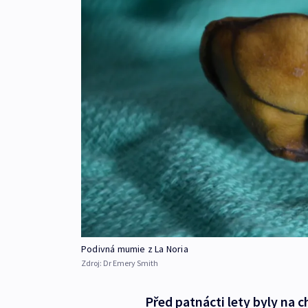
Podivná mumie z La Noria
Zdroj:
Dr Emery Smith
Před patnácti lety byly na