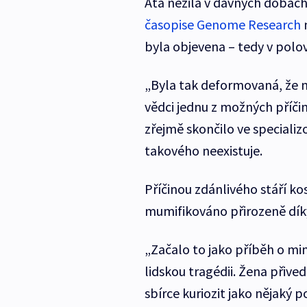
Ata nežila v dávných dobách
časopise Genome Research
m
byla objevena – tedy v polov
„Byla tak deformovaná, že 
vědci jednu z možných příčin
zřejmě skončilo ve specializ
takového neexistuje.
Příčinou zdánlivého stáří ko
mumifikováno přirozeně dí
„Začalo to jako příběh o mi
lidskou tragédii. Žena přive
sbírce kuriozit jako nějaký 