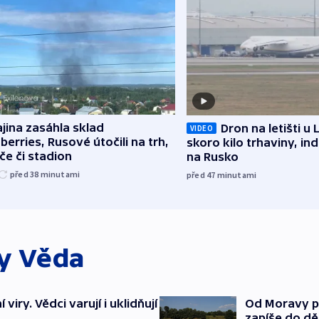
jina zasáhla sklad
Dron na letišti u 
VIDEO
berries, Rusové útočili na trh,
skoro kilo trhaviny, ind
če či stadion
na Rusko
před 38
minutami
před 47
minutami
ky
Věda
viry. Vědci varují i uklidňují
Od Moravy p
zapíše do dě