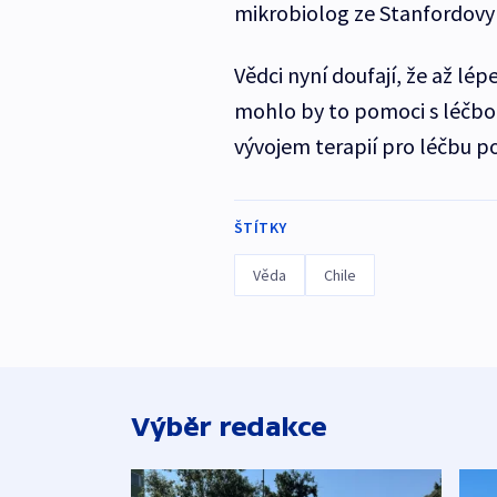
mikrobiolog ze Stanfordovy u
Vědci nyní doufají, že až lé
mohlo by to pomoci s léčbou
vývojem terapií pro léčbu p
ŠTÍTKY
Věda
Chile
Výběr redakce