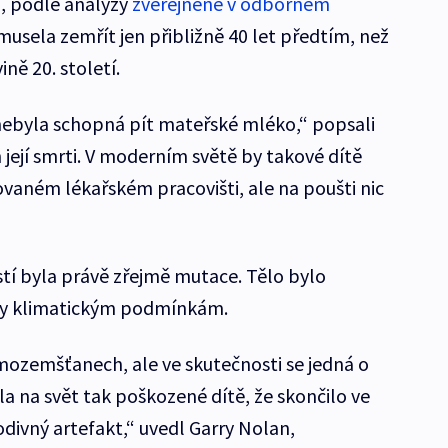
, podle analýzy
zveřejněné v odborném
usela zemřít jen přibližně 40 let předtím, než
ině 20. století.
nebyla schopná pít mateřské mléko,“ popsali
 její smrti. V moderním světě by takové dítě
ovaném lékařském pracovišti, ale na poušti nic
stí byla právě zřejmě mutace. Tělo bylo
ky klimatickým podmínkám.
mozemšťanech, ale ve skutečnosti se jedná o
dla na svět tak poškozené dítě, že skončilo ve
podivný artefakt,“ uvedl Garry Nolan,