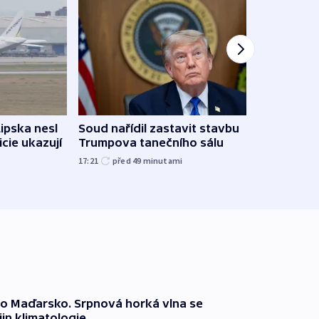
Lipska nesl
Soud nařídil zastavit stavbu
Žido
icie ukazují
Trumpova tanečního sálu
břehu
kriti
17:21
před 49
minutami
před 5
o Maďarsko. Srpnová horká vlna se
jin klimatologie