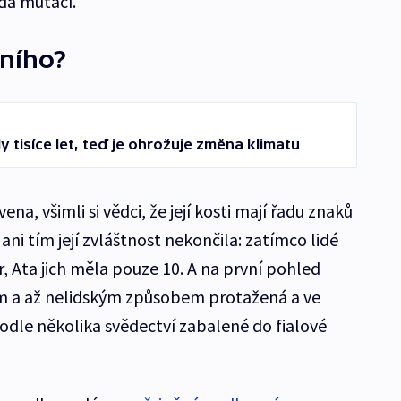
da mutací.
tního?
y tisíce let, teď je ohrožuje změna klimatu
na, všimli si vědci, že její kosti mají řadu znaků
 ani tím její zvláštnost nekončila: zatímco lidé
, Ata jich měla pouze 10. A na první pohled
ním a až nelidským způsobem protažená a ve
 podle několika svědectví zabalené do fialové