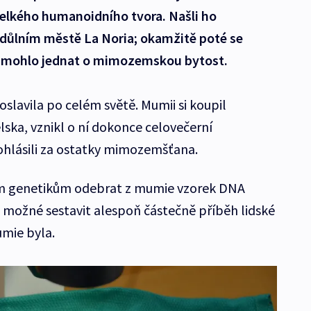
elkého humanoidního tvora. Našli ho
důlním městě La Noria; okamžitě poté se
se mohlo jednat o mimozemskou bytost.
slavila po celém světě. Mumii si koupil
ska, vznikl o ní dokonce celovečerní
rohlásili za ostatky mimozemšťana.
ým genetikům odebrat z mumie vzorek DNA
o možné sestavit alespoň částečně příběh lidské
umie byla.