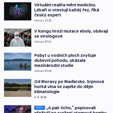
Virtuální realita mění medicínu.
Lékaři si otestují každý řez, říká
český expert
včera v 13:25
V Kongu hrozí mutace eboly, obávají
se virologové
včera v 07:51
Pobyt u vodních ploch zvyšuje
duševní pohodu, ukázala
mezinárodní studie
včera v 07:30
Od Moravy po Maďarsko. Srpnová
horká vlna se zapíše do dějin
klimatologie
6. 8. 2026
„A pak ticho,“ popisovali
VIDEO
přeživší po svržení atomové bomby