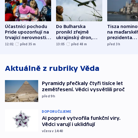
Účastníci pochodu
Do Bulharska
Tisza nomino
Pride upozorňují na
pronikl zřejmě
na maďarské
trvající nerovnosti i
ukrajinský dron,
prezidenta
společenskou
explodoval kilometr
bývalého šéf
12:02
před 35
m
13:05
před 48
m
před 3
h
atmosféru
od plynovodu
nejvyššího s
Aktuálně z rubriky
Věda
Pyramidy přečkaly čtyři tisíce let
zemětřesení. Vědci vysvětlili proč
před 9
h
DOPORUČUJEME
AI poprvé vytvořila funkční viry.
Vědci varují i uklidňují
včera v 14:40