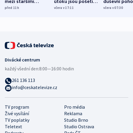
mezi staršími
útoku jsou pošetilé,
duševní poho
Poláky nebezpečné
míní estonský
ukázala
před 11
h
včera v 17:11
včera v 07:30
zdravotní rady
bezpečnostní
mezinárodní 
expert
Divácké centrum
každý všední den:
8:00—16:00 hodin
261 136 113
info@ceskatelevize.cz
TV program
Pro média
Živé vysílání
Reklama
TV poplatky
Studio Brno
Teletext
Studio Ostrava