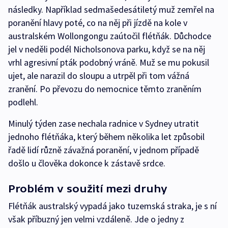
následky. Například sedmašedesátiletý muž zemřel na
poranění hlavy poté, co na něj při jízdě na kole v
australském Wollongongu zaútočil flétňák. Důchodce
jel v neděli podél Nicholsonova parku, když se na něj
vrhl agresivní pták podobný vráně. Muž se mu pokusil
ujet, ale narazil do sloupu a utrpěl při tom vážná
zranění. Po převozu do nemocnice těmto zraněním
podlehl.
Minulý týden zase nechala radnice v Sydney utratit
jednoho flétňáka, který během několika let způsobil
řadě lidí různě závažná poranění, v jednom případě
došlo u člověka dokonce k zástavě srdce.
Problém v soužití mezi druhy
Flétňák australský vypadá jako tuzemská straka, je s ní
však příbuzný jen velmi vzdáleně. Jde o jedny z