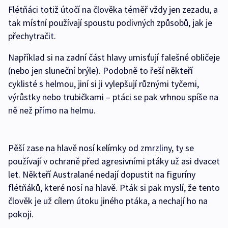
Flétňáci totiž útočí na člověka téměř vždy jen zezadu, a
tak místní používají spoustu podivných způsobů, jak je
přechytračit.
Například si na zadní část hlavy umisťují falešné obličeje
(nebo jen sluneční brýle). Podobně to řeší někteří
cyklisté s helmou, jiní si ji vylepšují různými tyčemi,
výrůstky nebo trubičkami – ptáci se pak vrhnou spíše na
ně než přímo na helmu.
Pěší zase na hlavě nosí kelímky od zmrzliny, ty se
používají v ochraně před agresivními ptáky už asi dvacet
let. Někteří Australané nedají dopustit na figuríny
flétňáků, které nosí na hlavě. Pták si pak myslí, že tento
člověk je už cílem útoku jiného ptáka, a nechají ho na
pokoji.