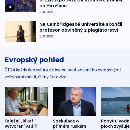
na Hirošimu
6. 8. 2026
Na Cambridgeské univerzitě skončil
profesor obviněný z plagiátorství
6. 8. 2026
Evropský pohled
ČT24 každý den vybírá z obsahu publikovaného evropskými
veřejnými médii, členy Eurovize.
Falešní „lékaři“
Spekulace o
Pobyt u vodn
vytvoření AI šíří
přímém ruském
ploch zvyšuje