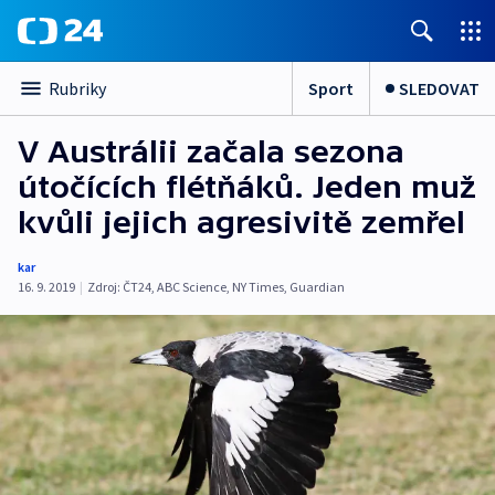
Sport
SLEDOVAT
Rubriky
V Austrálii začala sezona
útočících flétňáků. Jeden muž
kvůli jejich agresivitě zemřel
kar
16. 9. 2019
|
Zdroj:
ČT24
,
ABC Science
,
NY Times
,
Guardian