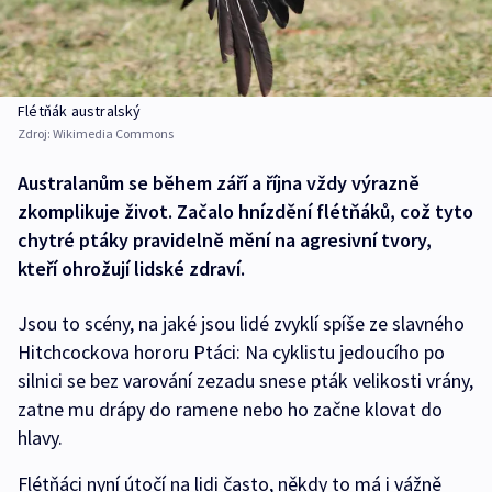
Flétňák australský
Zdroj:
Wikimedia Commons
Australanům se během září a října vždy výrazně
zkomplikuje život. Začalo hnízdění flétňáků, což tyto
chytré ptáky pravidelně mění na agresivní tvory,
kteří ohrožují lidské zdraví.
Jsou to scény, na jaké jsou lidé zvyklí spíše ze slavného
Hitchcockova hororu Ptáci: Na cyklistu jedoucího po
silnici se bez varování zezadu snese pták velikosti vrány,
zatne mu drápy do ramene nebo ho začne klovat do
hlavy.
Flétňáci nyní útočí na lidi často, někdy to má i vážně