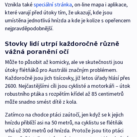
Vznikla také
speciální stránka
, on-line mapa i aplikace,
které varují před útoky tím, že ukazují, kde jsou
umístěna jednotlivá hnízda a kde je kolize s opeřencem
nejpravděpodobnější.
Stovky lidí utrpí každoročně různě
vážná poranění očí
Může to působit až komicky, ale ve skutečnosti jsou
útoky flétňáků pro Austrálii značným problémem.
Každoročně jsou jich tisícovky, již letos úřady hlásí přes
2600. Nejčastějšími cíli jsou cyklisté a motorkáři – útok
robustního ptáka s rozpětím křídel až 85 centimetrů
může snadno smést dítě z kola.
Zatímco na chodce ptáci zaútočí, jen když se k jejich
hnízdu přiblíží asi na 50 metrů, na cyklistu se flétňák
vrhá už 300 metrů od hnízda. Protože jsou tito ptáci