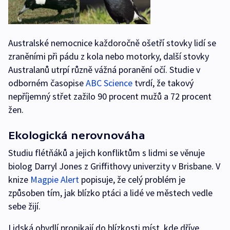
Australské nemocnice každoročně ošetří stovky lidí se
zraněními při pádu z kola nebo motorky, další stovky
Australanů utrpí různě vážná poranění očí. Studie v
odborném časopise
ABC Science
tvrdí, že takový
nepříjemný střet zažilo 90 procent mužů a 72 procent
žen.
Ekologická nerovnováha
Studiu flétňáků a jejich konfliktům s lidmi se věnuje
biolog Darryl Jones z Griffithovy univerzity v Brisbane. V
knize
Magpie Alert
popisuje, že celý problém je
způsoben tím, jak blízko ptáci a lidé ve městech vedle
sebe žijí.
Lidská obydlí pronikají do blízkosti míst, kde dříve