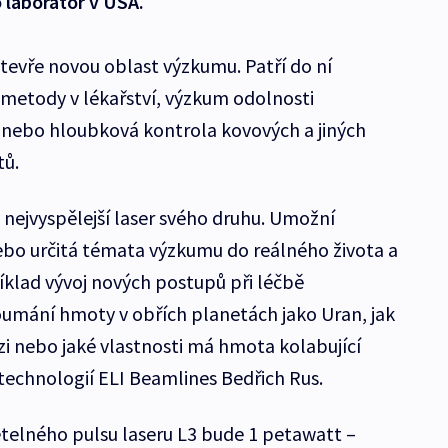
 laboratoř v USA.
e otevře novou oblast výzkumu. Patří do ní
metody v lékařství, výzkum odolnosti
 nebo hloubková kontrola kovových a jiných
tů.
 nejvyspělejší laser svého druhu. Umožní
ebo určitá témata výzkumu do reálného života a
říklad vývoj nových postupů při léčbě
mání hmoty v obřích planetách jako Uran, jak
zi nebo jaké vlastnosti má hmota kolabující
 technologií ELI Beamlines Bedřich Rus.
telného pulsu laseru L3 bude 1 petawatt –