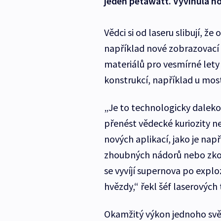
jeden petawatt. Vyvinula ho
Vědci si od laseru slibují, ž
například nové zobrazovací 
materiálů pro vesmírné lety
konstrukcí, například u mos
„Je to technologicky daleko
přenést vědecké kuriozity n
nových aplikací, jako je nap
zhoubných nádorů nebo zkou
se vyvíjí supernova po explo
hvězdy,“ řekl šéf laserových
Okamžitý výkon jednoho svě