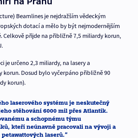
íří na Prahu
ucture) Beamlines je nejdražším vědeckým
opských dotací a mělo by být nejmodernějším
Celkově přijde na přibližně 7,5 miliardy korun,
U.
 je určeno 2,3 miliardy, na lasery a
y korun. Dosud bylo vyčerpáno přibližně 90
dy korun).
ého laserového systému je neskutečný
 jeho stěhování 6000 mil přes Atlantik.
ntovanému a schopnému týmu
ů, kteří neúnavně pracovali na vývoji a
 petawattových laserů.