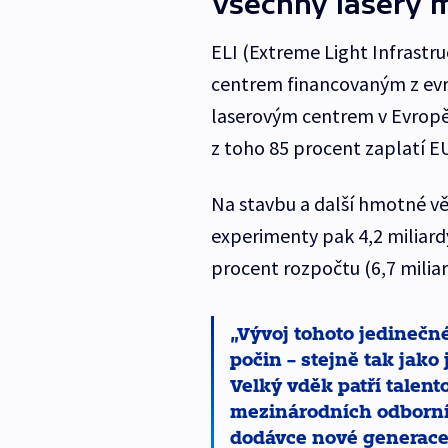
Všechny lasery m
ELI (Extreme Light Infrastr
centrem financovaným z evr
laserovým centrem v Evropě. 
z toho 85 procent zaplatí E
Na stavbu a další hmotné věci
experimenty pak 4,2 miliard
procent rozpočtu (6,7 miliar
Vývoj tohoto jedinečn
počin – stejně tak jako
Velký vděk patří tale
mezinárodních odborník
dodávce nové generace