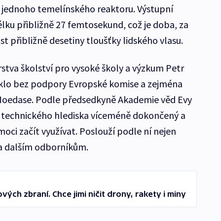
on jednoho temelínského reaktoru. Výstupní
élku přibližně 27 femtosekund, což je doba, za
st přibližně desetiny tloušťky lidského vlasu.
stva školství pro vysoké školy a výzkum Petr
klo bez podpory Evropské komise a zejména
Moedase. Podle předsedkyně Akademie věd Evy
z technického hlediska víceméně dokončený a
ci začít využívat. Poslouží podle ní nejen
 a dalším odborníkům.
ových zbraní. Chce jimi ničit drony, rakety i miny