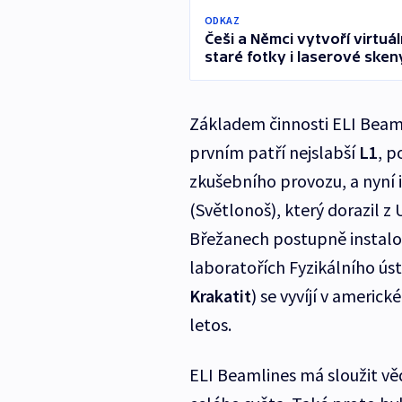
ODKAZ
Češi a Němci vytvoří virtu
staré fotky i laserové sken
Základem činnosti ELI Beamli
prvním patří nejslabší
L1
, 
zkušebního provozu, a nyní
(Světlonoš), který dorazil z 
Břežanech postupně instalova
laboratořích Fyzikálního ús
Krakatit
) se vyvíjí v americ
letos.
ELI Beamlines má sloužit vě