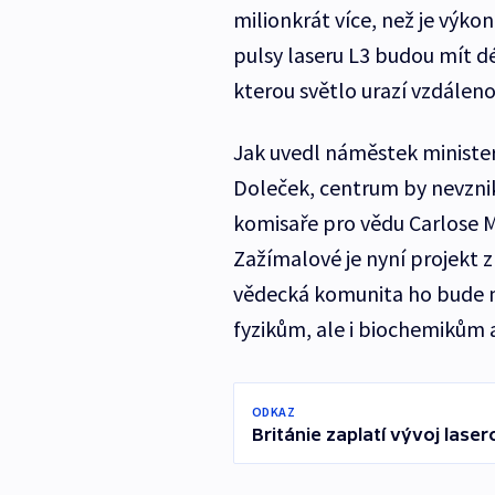
milionkrát více, než je výk
pulsy laseru L3 budou mít d
kterou světlo urazí vzdáleno
Jak uvedl náměstek minister
Doleček, centrum by nevzni
komisaře pro vědu Carlose 
Zažímalové je nyní projekt 
vědecká komunita ho bude mo
fyzikům, ale i biochemikům
ODKAZ
Británie zaplatí vývoj laser