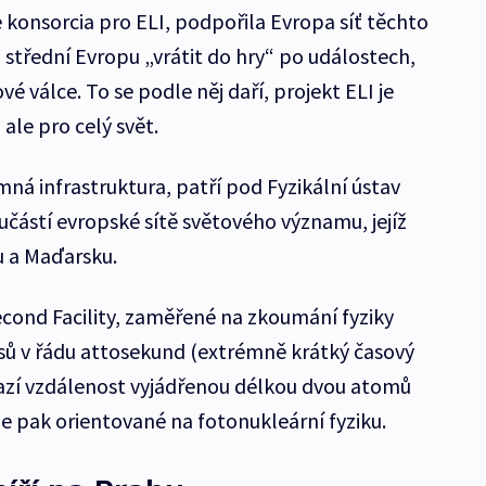
e konsorcia pro ELI, podpořila Evropa síť těchto
 střední Evropu „vrátit do hry“ po událostech,
é válce. To se podle něj daří, projekt ELI je
ale pro celý svět.
ná infrastruktura, patří pod Fyzikální ústav
učástí evropské sítě světového významu, jejíž
u a Maďarsku.
cond Facility, zaměřené na zkoumání fyziky
sů v řádu attosekund (extrémně krátký časový
razí vzdálenost vyjádřenou délkou dvou atomů
e pak orientované na fotonukleární fyziku.