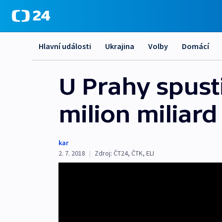
Hlavní události
Ukrajina
Volby
Domácí
U Prahy spusti
milion miliard
kar
2. 7. 2018
|
Zdroj:
ČT24
,
ČTK
,
ELI