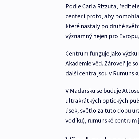
Podle Carla Rizzuta, ředitel
center i proto, aby pomohla
které nastaly po druhé světov
významný nejen pro Evropu, 
Centrum funguje jako výzkum
Akademie věd. Zároveň je so
další centra jsou v Rumunsk
V Maďarsku se buduje Attose
ultrakrátkých optických pul
úsek, světlo za tuto dobu u
vodíku), rumunské centrum j