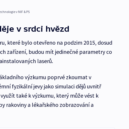
echnologie v NIF & PS
ěje v srdci hvězd
ru, které bylo otevřeno na podzim 2015, dosud
ých zařízení, budou mít jedinečné parametry co
ainstalovaných laserů.
základního výzkumu poprvé zkoumat v
ní fyzikální jevy jako simulaci dějů uvnitř
využít také k výzkumu, který může vést k
y rakoviny a lékařského zobrazování a