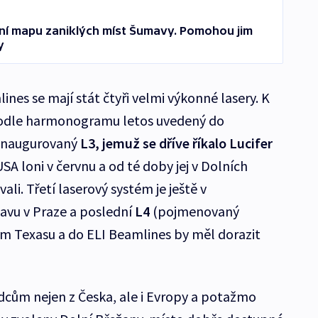
ální mapu zaniklých míst Šumavy. Pomohou jim
y
nes se mají stát čtyři velmi výkonné lasery. K
podle harmonogramu letos uvedený do
 inaugurovaný
L3, jemuž se dříve říkalo
Lucifer
USA loni v červnu a od té doby jej v Dolních
li. Třetí laserový systém je ještě v
tavu v Praze a poslední
L4
(pojmenovaný
kém Texasu a do ELI Beamlines by měl dorazit
dcům nejen z Česka, ale i Evropy a potažmo