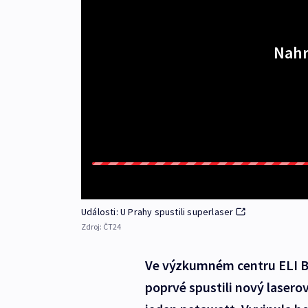
Nahr
Události: U Prahy spustili superlaser
Zdroj:
ČT24
Ve výzkumném centru ELI Be
poprvé spustili nový laser