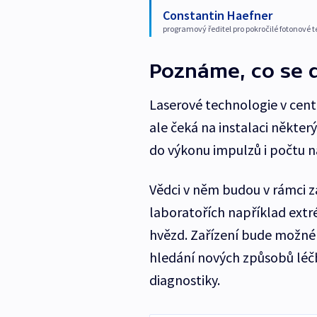
Constantin Haefner
programový ředitel pro pokročilé fotonové t
Poznáme, co se d
Laserové technologie v cent
ale čeká na instalaci někter
do výkonu impulzů i počtu n
Vědci v něm budou v rámci 
laboratořích například extrém
hvězd. Zařízení bude možné 
hledání nových způsobů léčb
diagnostiky.