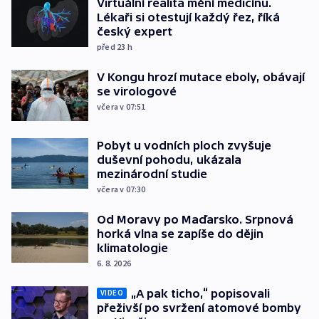
Virtuální realita mění medicínu.
Lékaři si otestují každý řez, říká
český expert
před 23
h
V Kongu hrozí mutace eboly, obávají
se virologové
včera v 07:51
Pobyt u vodních ploch zvyšuje
duševní pohodu, ukázala
mezinárodní studie
včera v 07:30
Od Moravy po Maďarsko. Srpnová
horká vlna se zapíše do dějin
klimatologie
6. 8. 2026
„A pak ticho,“ popisovali
VIDEO
přeživší po svržení atomové bomby