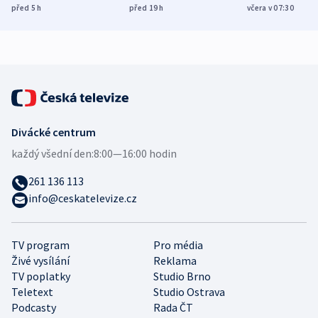
Poláky nebezpečné
míní estonský
ukázala
před 5
h
před 19
h
včera v 07:30
zdravotní rady
bezpečnostní
mezinárodní 
expert
Divácké centrum
každý všední den:
8:00—16:00 hodin
261 136 113
info@ceskatelevize.cz
TV program
Pro média
Živé vysílání
Reklama
TV poplatky
Studio Brno
Teletext
Studio Ostrava
Podcasty
Rada ČT