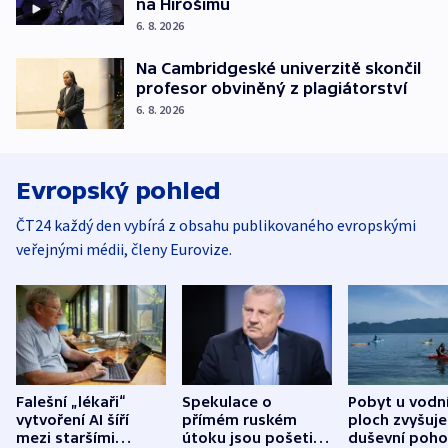
na Hirošimu
6. 8. 2026
Na Cambridgeské univerzitě skončil
profesor obviněný z plagiátorství
6. 8. 2026
Evropský pohled
ČT24 každý den vybírá z obsahu publikovaného evropskými
veřejnými médii, členy Eurovize.
Falešní „lékaři“
Spekulace o
Pobyt u vodn
vytvoření AI šíří
přímém ruském
ploch zvyšuje
mezi staršími
útoku jsou pošetilé,
duševní poho