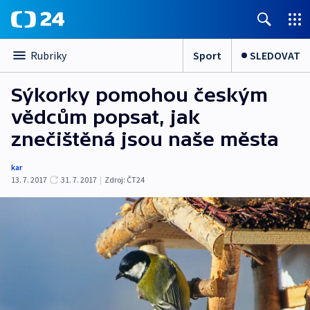
Sport
SLEDOVAT
Rubriky
Sýkorky pomohou českým
vědcům popsat, jak
znečištěná jsou naše města
kar
13. 7. 2017
31. 7. 2017
|
Zdroj:
ČT24