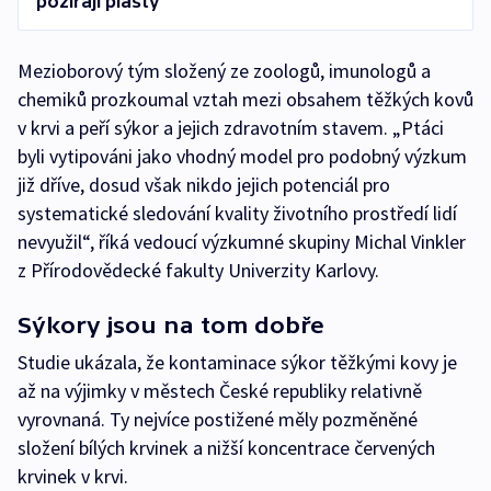
požírají plasty
Mezioborový tým složený ze zoologů, imunologů a
chemiků prozkoumal vztah mezi obsahem těžkých kovů
v krvi a peří sýkor a jejich zdravotním stavem. „Ptáci
byli vytipováni jako vhodný model pro podobný výzkum
již dříve, dosud však nikdo jejich potenciál pro
systematické sledování kvality životního prostředí lidí
nevyužil“, říká vedoucí výzkumné skupiny Michal Vinkler
z Přírodovědecké fakulty Univerzity Karlovy.
Sýkory jsou na tom dobře
Studie ukázala, že kontaminace sýkor těžkými kovy je
až na výjimky v městech České republiky relativně
vyrovnaná. Ty nejvíce postižené měly pozměněné
složení bílých krvinek a nižší koncentrace červených
krvinek v krvi.