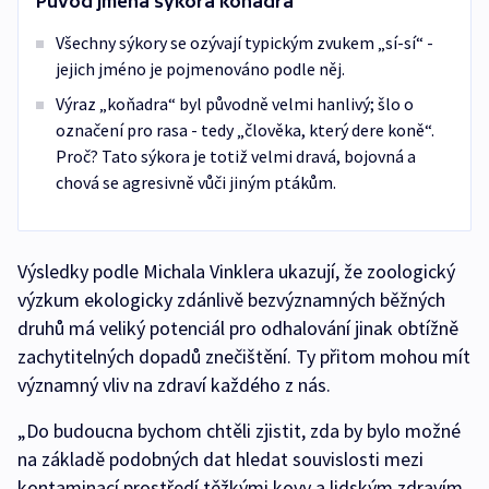
Původ jména sýkora koňadra
Všechny sýkory se ozývají typickým zvukem „sí-sí“ -
jejich jméno je pojmenováno podle něj.
Výraz „koňadra“ byl původně velmi hanlivý; šlo o
označení pro rasa - tedy „člověka, který dere koně“.
Proč? Tato sýkora je totiž velmi dravá, bojovná a
chová se agresivně vůči jiným ptákům.
Výsledky podle Michala Vinklera ukazují, že zoologický
výzkum ekologicky zdánlivě bezvýznamných běžných
druhů má veliký potenciál pro odhalování jinak obtížně
zachytitelných dopadů znečištění. Ty přitom mohou mít
významný vliv na zdraví každého z nás.
„Do budoucna bychom chtěli zjistit, zda by bylo možné
na základě podobných dat hledat souvislosti mezi
kontaminací prostředí těžkými kovy a lidským zdravím