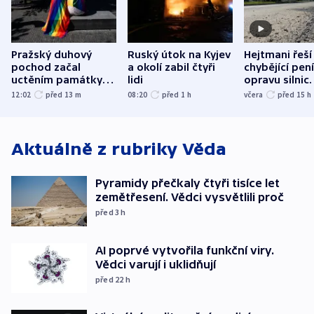
Pražský duhový
Ruský útok na Kyjev
Hejtmani řeší
pochod začal
a okolí zabil čtyři
chybějící pen
uctěním památky
lidi
opravu silnic.
obětí berlínského
nenárokové, 
12:02
před 13
m
08:20
před 1
h
včera
před 15
h
útoku
ministerstvo
Aktuálně z rubriky
Věda
Pyramidy přečkaly čtyři tisíce let
zemětřesení. Vědci vysvětlili proč
před 3
h
AI poprvé vytvořila funkční viry.
Vědci varují i uklidňují
před 22
h