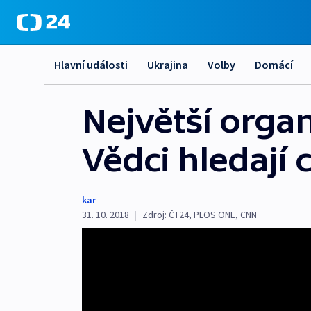
Hlavní události
Ukrajina
Volby
Domácí
Největší orga
Vědci hledají 
kar
31. 10. 2018
|
Zdroj:
ČT24
,
PLOS ONE
,
CNN