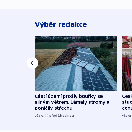
Výběr redakce
Částí území prošly bouřky se
Čes
silným větrem. Lámaly stromy a
stu
poničily střechu
cenu
včera
před 1
hodinou
včera