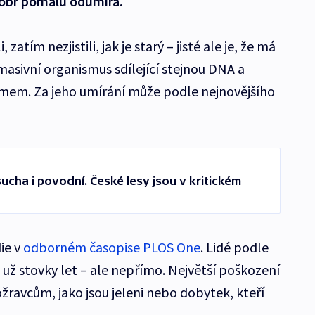
 obr pomalu odumírá.
 zatím nezjistili, jak je starý – jisté ale je, že má
n masivní organismus sdílející stejnou DNA a
em. Za jeho umírání může podle nejnovějšího
ucha i povodní. České lesy jsou v kritickém
die v
odborném časopise PLOS One
. Lidé podle
a už stovky let – ale nepřímo. Největší poškození
ožravcům, jako jsou jeleni nebo dobytek, kteří