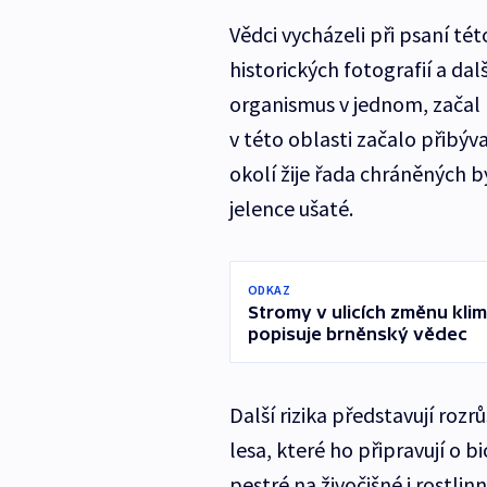
Vědci vycházeli při psaní té
historických fotografií a dal
organismus v jednom, začal m
v této oblasti začalo přibýva
okolí žije řada chráněných bý
jelence ušaté.
ODKAZ
Stromy v ulicích změnu kl
popisuje brněnský vědec
Další rizika představují rozrů
lesa, které ho připravují o bi
pestré na živočišné i rostlin