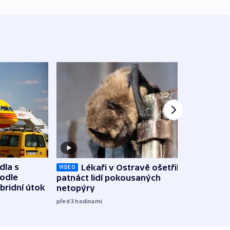
dla s
Lékaři v Ostravě ošetřili už
Koali
VIDEO
podle
patnáct lidí pokousaných
novel
bridní útok
netopýry
zájm
před 3
hodinami
před 4