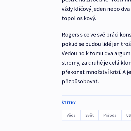
vždy klíčový jeden nebo dva 
topol osikový.
Rogers sice ve své práci kons
pokud se budou lidé jen troš
Vedou ho k tomu dva argume
stromy, za druhé je celá klo
překonat množství krizí. A j
přizpůsobovat.
ŠTÍTKY
Věda
Svět
Příroda
US