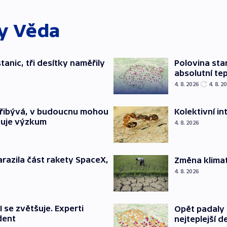
ky
Věda
tanic, tři desítky naměřily
Polovina sta
absolutní te
4. 8. 2026
4. 8. 2
přibývá, v budoucnu mohou
Kolektivní i
čuje výzkum
4. 8. 2026
arazila část rakety SpaceX,
Změna klimat
4. 8. 2026
 se zvětšuje. Experti
Opět padaly 
dent
nejteplejší d