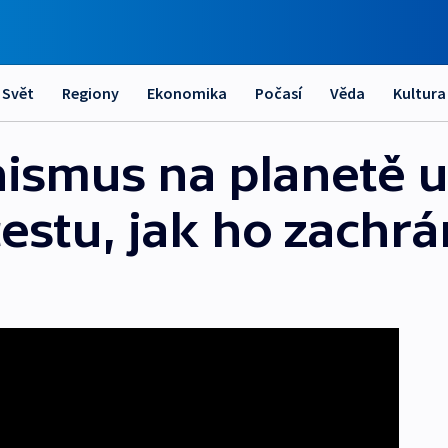
Svět
Regiony
Ekonomika
Počasí
Věda
Kultura
nismus na planetě u
cestu, jak ho zachrá