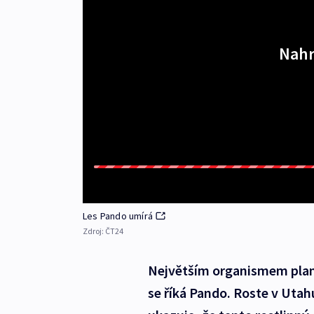
Nahr
Les Pando umírá
Zdroj:
ČT24
Největším organismem plane
se říká Pando. Roste v Utah