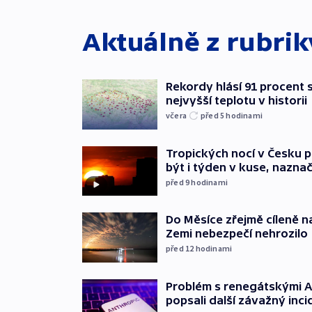
Aktuálně z rubri
Rekordy hlásí 91 procent s
nejvyšší teplotu v historii
včera
před 5
hodinami
Tropických nocí v Česku 
být i týden v kuse, nazna
před 9
hodinami
Do Měsíce zřejmě cíleně n
Zemi nebezpečí nehrozilo
před 12
hodinami
Problém s renegátskými AI
popsali další závažný inci