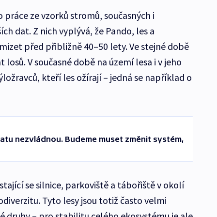
to práce ze vzorků stromů, současných i
ších dat. Z nich vyplývá, že Pando, les a
izet před přibližně 40–50 lety. Ve stejné době
t losů. V současné době na území lesa i v jeho
ložravců, kteří les ožírají – jedná se například o
imatu nezvládnou. Budeme muset změnit systém,
stající se silnice, parkoviště a tábořiště v okolí
odiverzitu. Tyto lesy jsou totiž často velmi
né druhy – pro stabilitu celého ekosystému je ale