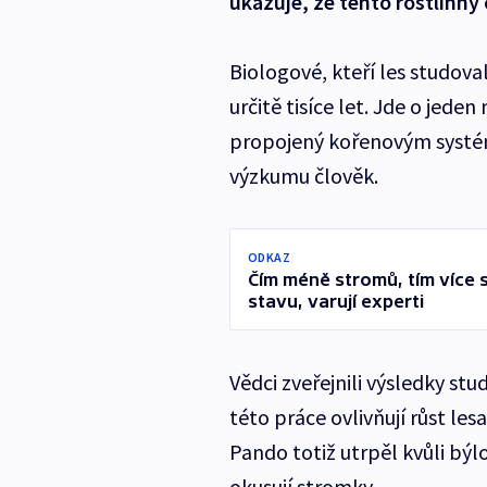
ukazuje, že tento rostlinný
Biologové, kteří les studovali,
určitě tisíce let. Jde o jede
propojený kořenovým systém
výzkumu člověk.
ODKAZ
Čím méně stromů, tím více s
stavu, varují experti
Vědci zveřejnili výsledky stu
této práce ovlivňují růst les
Pando totiž utrpěl kvůli býl
okusují stromky.