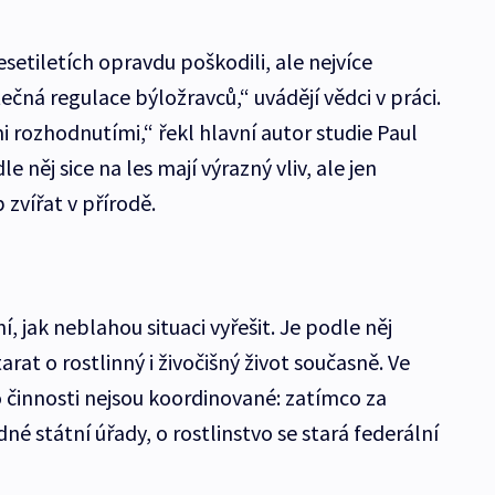
esetiletích opravdu poškodili, ale nejvíce
ečná regulace býložravců,“ uvádějí vědci v práci.
mi rozhodnutími,“ řekl hlavní autor studie Paul
 něj sice na les mají výrazný vliv, ale jen
 zvířat v přírodě.
, jak neblahou situaci vyřešit. Je podle něj
arat o rostlinný i živočišný život současně. Ve
o činnosti nejsou koordinované: zatímco za
né státní úřady, o rostlinstvo se stará federální