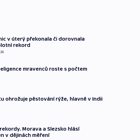
nic v úterý překonala či dorovnala
plotní rekord
026
nteligence mravenců roste s počtem
u ohrožuje pěstování rýže, hlavně v Indii
rekordy. Morava a Slezsko hlásí
en v dějinách měření