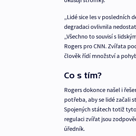
„Lidé sice les v posledních d
degradaci ovlivnila nedostat
„Všechno to souvisí s lidský
Rogers pro CNN. Zvířata podle
člověk řídí množství a pohyb
Co s tím?
Rogers dokonce našel i řešení
potřeba, aby se lidé začali st
Spojených státech totiž tyt
regulaci zvířat jsou zodpověd
úředník.