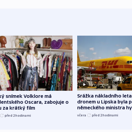
Srážka nákladního leta
ký snímek Volklore má
dronem u Lipska byla 
dentského Oscara, zabojuje o
německého ministra hy
 za krátký film
včera
před 2
hodinami
před 2
hodinami