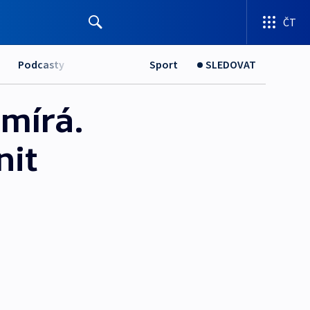
ČT
Podcasty
Sport
SLEDOVAT
mírá.
nit