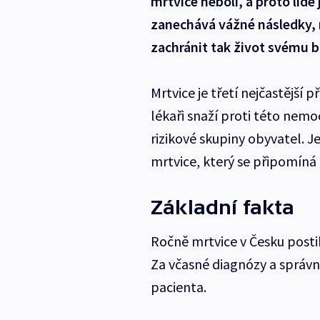
mrtvice nebolí, a proto lidé 
zanechává vážné následky, 
zachránit tak život svému b
Mrtvice je třetí nejčastější 
lékaři snaží proti této nemo
rizikové skupiny obyvatel. J
mrtvice, který se připomíná 2
Základní fakta
Ročně mrtvice v Česku postih
Za včasné diagnózy a správ
pacienta.