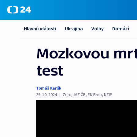
Hlavní události
Ukrajina
Volby
Domácí
Mozkovou mrtv
test
Tomáš Karlík
29. 10. 2024
|
Zdroj:
MZ ČR
,
FN Brno
,
NZIP