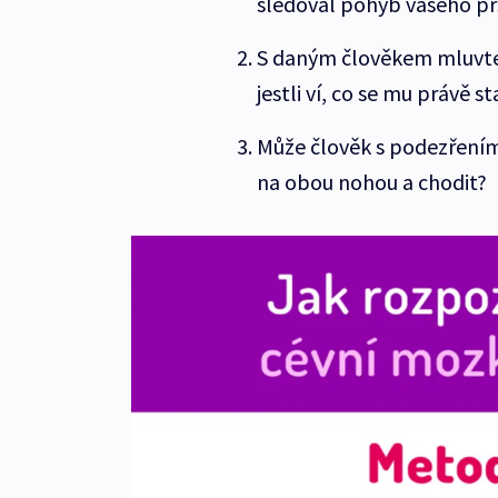
sledoval pohyb vašeho pr
S daným člověkem mluvte.
jestli ví, co se mu právě st
Může člověk s podezřením
na obou nohou a chodit?