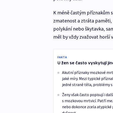
K méně častým příznakům se ř
zmatenost a ztráta paměti,
polykání nebo škytavka, samo
měl by vždy zvažovat horší v
FAKTA
U žen se často vyskytují ji
Akutní příznaky mozkové mrtv
jaké míry. Mezi typické přízna
jedné straně těla, problémy s 
Ženy však často popisují i dal
s mozkovou mrtvicí. Patří me
nebo dokonce zcela atypické p
dušnost.