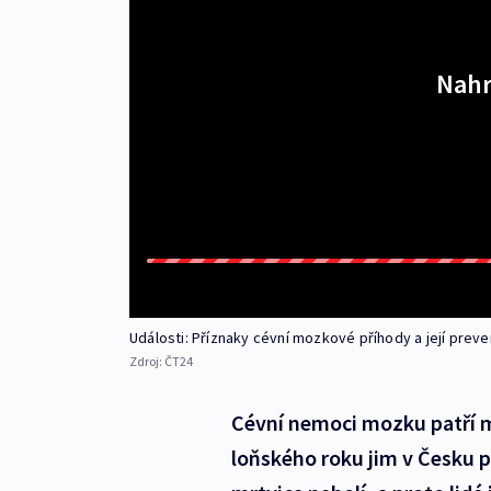
Nahr
Události: Příznaky cévní mozkové příhody a její prev
Zdroj:
ČT24
Cévní nemoci mozku patří me
loňského roku jim v Česku p