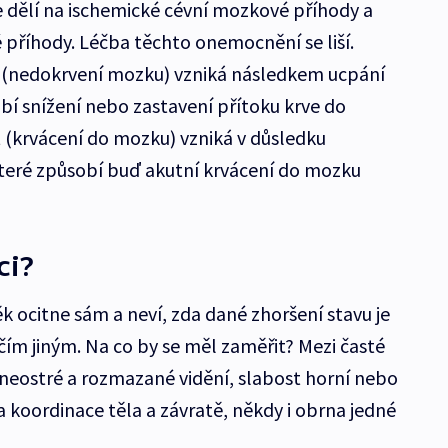
 dělí na ischemické cévní mozkové příhody a
příhody. Léčba těchto onemocnění se liší.
 (nedokrvení mozku) vzniká následkem ucpání
í snížení nebo zastavení přítoku krve do
 (krvácení do mozku) vzniká v důsledku
teré způsobí buď akutní krvácení do mozku
ci?
k ocitne sám a neví, zda dané zhoršení stavu je
ím jiným. Na co by se měl zaměřit? Mezi časté
 neostré a rozmazané vidění, slabost horní nebo
a koordinace těla a závratě, někdy i obrna jedné