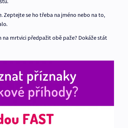
stu.
 Zeptejte se ho třeba na jméno nebo na to,
alo.
 na mrtvici předpažit obě paže? Dokáže stát