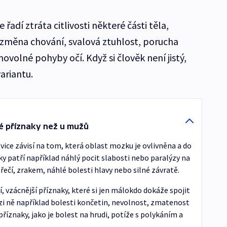
adí ztráta citlivosti některé části těla,
 změna chování, svalová ztuhlost, porucha
volné pohyby očí. Když si člověk není jistý,
ariantu.
né příznaky než u mužů
ice závisí na tom, která oblast mozku je ovlivněna a do
ky patří například náhlý pocit slabosti nebo paralýzy na
řečí, zrakem, náhlé bolesti hlavy nebo silné závratě.
ší, vzácnější příznaky, které si jen málokdo dokáže spojit
zi ně například bolesti končetin, nevolnost, zmatenost
říznaky, jako je bolest na hrudi, potíže s polykáním a