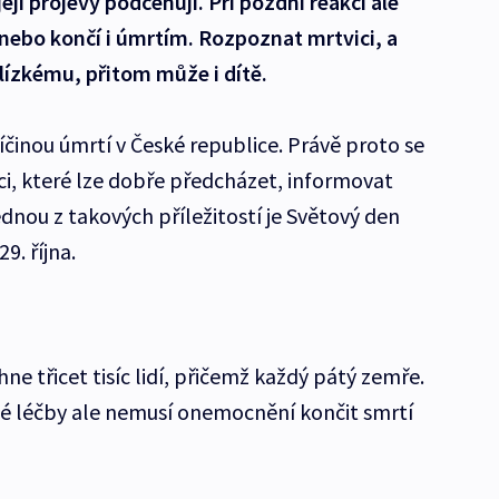
její projevy podceňují. Při pozdní reakci ale
nebo končí i úmrtím. Rozpoznat mrtvici, a
lízkému, přitom může i dítě.
příčinou úmrtí v České republice. Právě proto se
ci, které lze dobře předcházet, informovat
ednou z takových příležitostí je Světový den
9. října.
ne třicet tisíc lidí, přičemž každý pátý zemře.
né léčby ale nemusí onemocnění končit smrtí