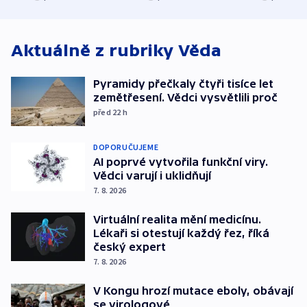
atmosféru
spravedlnosti
od plynovod
Aktuálně z rubriky
Věda
Pyramidy přečkaly čtyři tisíce let
zemětřesení. Vědci vysvětlili proč
před 22
h
DOPORUČUJEME
AI poprvé vytvořila funkční viry.
Vědci varují i uklidňují
7. 8. 2026
Virtuální realita mění medicínu.
Lékaři si otestují každý řez, říká
český expert
7. 8. 2026
V Kongu hrozí mutace eboly, obávají
se virologové