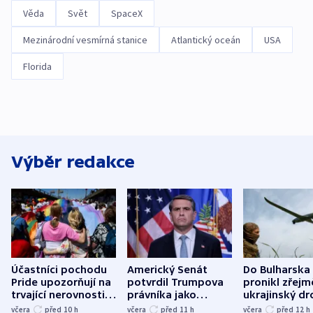
Věda
Svět
SpaceX
Mezinárodní vesmírná stanice
Atlantický oceán
USA
Florida
Výběr redakce
Účastníci pochodu
Americký Senát
Do Bulharska
Pride upozorňují na
potvrdil Trumpova
pronikl zřejm
trvající nerovnosti i
právníka jako
ukrajinský dr
společenskou
ministra
explodoval k
včera
před 10
h
včera
před 11
h
včera
před 12
h