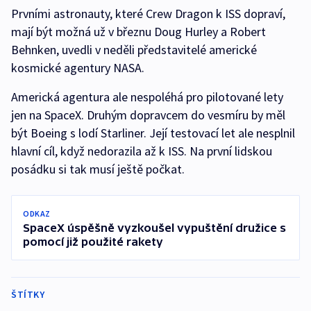
Prvními astronauty, které Crew Dragon k ISS dopraví,
mají být možná už v březnu Doug Hurley a Robert
Behnken, uvedli v neděli představitelé americké
kosmické agentury NASA.
Americká agentura ale nespoléhá pro pilotované lety
jen na SpaceX. Druhým dopravcem do vesmíru by měl
být Boeing s lodí Starliner. Její testovací let ale nesplnil
hlavní cíl, když nedorazila až k ISS. Na první lidskou
posádku si tak musí ještě počkat.
ODKAZ
SpaceX úspěšně vyzkoušel vypuštění družice s
pomocí již použité rakety
ŠTÍTKY