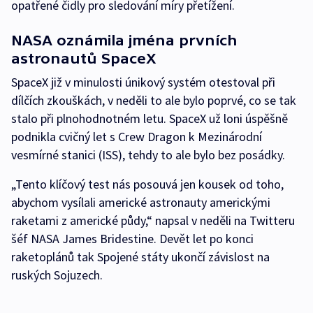
opatřené čidly pro sledování míry přetížení.
NASA oznámila jména prvních
astronautů SpaceX
SpaceX již v minulosti únikový systém otestoval při
dílčích zkouškách, v neděli to ale bylo poprvé, co se tak
stalo při plnohodnotném letu. SpaceX už loni úspěšně
podnikla cvičný let s Crew Dragon k Mezinárodní
vesmírné stanici (ISS), tehdy to ale bylo bez posádky.
„Tento klíčový test nás posouvá jen kousek od toho,
abychom vysílali americké astronauty americkými
raketami z americké půdy,“ napsal v neděli na Twitteru
šéf NASA James Bridestine. Devět let po konci
raketoplánů tak Spojené státy ukončí závislost na
ruských Sojuzech.