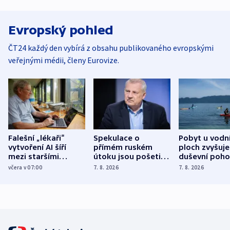
Evropský pohled
ČT24 každý den vybírá z obsahu publikovaného evropskými
veřejnými médii, členy Eurovize.
Falešní „lékaři“
Spekulace o
Pobyt u vodn
vytvoření AI šíří
přímém ruském
ploch zvyšuje
mezi staršími
útoku jsou pošetilé,
duševní poho
Poláky nebezpečné
míní estonský
ukázala
včera v 07:00
7. 8. 2026
7. 8. 2026
zdravotní rady
bezpečnostní
mezinárodní 
expert