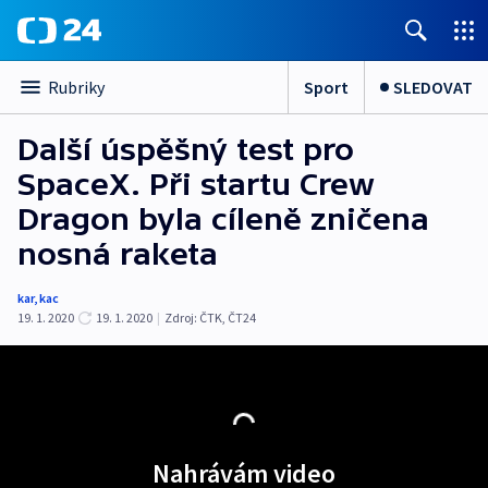
Sport
SLEDOVAT
Rubriky
Další úspěšný test pro
SpaceX. Při startu Crew
Dragon byla cíleně zničena
nosná raketa
kar
,
kac
19. 1. 2020
19. 1. 2020
|
Zdroj:
ČTK
,
ČT24
Nahrávám video