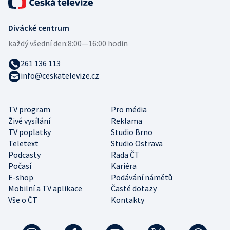
Divácké centrum
každý všední den:
8:00—16:00 hodin
261 136 113
info@ceskatelevize.cz
TV program
Pro média
Živé vysílání
Reklama
TV poplatky
Studio Brno
Teletext
Studio Ostrava
Podcasty
Rada ČT
Počasí
Kariéra
E-shop
Podávání námětů
Mobilní a TV aplikace
Časté dotazy
Vše o ČT
Kontakty