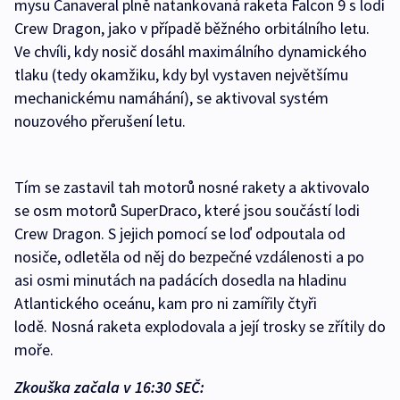
mysu Canaveral plně natankovaná raketa Falcon 9 s lodí
Crew Dragon, jako v případě běžného orbitálního letu.
Ve chvíli, kdy nosič dosáhl maximálního dynamického
tlaku (tedy okamžiku, kdy byl vystaven největšímu
mechanickému namáhání), se aktivoval systém
nouzového přerušení letu.
Tím se zastavil tah motorů nosné rakety a aktivovalo
se osm motorů SuperDraco, které jsou součástí lodi
Crew Dragon. S jejich pomocí se loď odpoutala od
nosiče, odletěla od něj do bezpečné vzdálenosti a po
asi osmi minutách na padácích dosedla na hladinu
Atlantického oceánu, kam pro ni zamířily čtyři
lodě. Nosná raketa explodovala a její trosky se zřítily do
moře.
Zkouška začala v 16:30 SEČ: