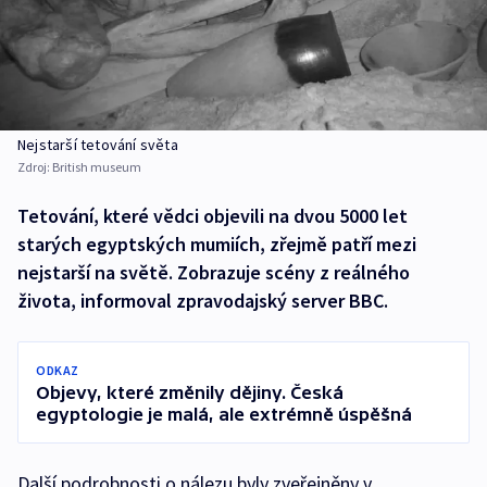
Nejstarší tetování světa
Zdroj:
British museum
Tetování, které vědci objevili na dvou 5000 let
starých egyptských mumiích, zřejmě patří mezi
nejstarší na světě. Zobrazuje scény z reálného
života, informoval zpravodajský server BBC.
ODKAZ
Objevy, které změnily dějiny. Česká
egyptologie je malá, ale extrémně úspěšná
Další podrobnosti o nálezu byly zveřejněny v