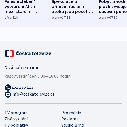
Falešní „lékaři“
Spekulace o
Pobyt u vodn
vytvoření AI šíří
přímém ruském
ploch zvyšuje
mezi staršími
útoku jsou pošetilé,
duševní poho
Poláky nebezpečné
míní estonský
ukázala
před 11
h
včera v 17:11
včera v 07:30
zdravotní rady
bezpečnostní
mezinárodní 
expert
Divácké centrum
každý všední den:
8:00—16:00 hodin
261 136 113
info@ceskatelevize.cz
TV program
Pro média
Živé vysílání
Reklama
TV poplatky
Studio Brno