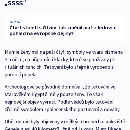
„SSSS“
ODKAZ
Čtvrt století s Ötzim. Jak změnil muž z ledovce
pohled na evropské dějiny?
Mumie ženy má na paži čtyři symboly ve tvaru písmena
S a něco, co připomíná klacky, které se používaly při
rituálních tancích. Tetování bylo zřejmě vyrobeno s
pomocí popela.
Archeologové se původně domnívali, že tetování ve
starověkém Egyptě měly pouze ženy. To však
nejnovější objev vyvrací. Podle vědců bylo tetování
zřejmě symbolem společenského postavení a odvahy.
Obě mumie byly objeveny v mělkých hrobech u naleziště
Gebelein asi 40 kilometrů jižně od Luxoru. Mumifikace