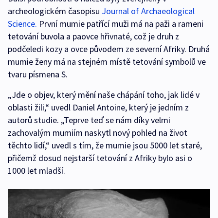
archeologickém časopisu
Journal of Archaeological
Science.
První mumie patřící muži má na paži a rameni
tetování buvola a paovce hřivnaté, což je druh z
podčeledi kozy a ovce původem ze severní Afriky. Druhá
mumie ženy má na stejném místě tetování symbolů ve
tvaru písmena S.
„Jde o objev, který mění naše chápání toho, jak lidé v
oblasti žili,“ uvedl Daniel Antoine, který je jedním z
autorů studie. „Teprve teď se nám díky velmi
zachovalým mumiím naskytl nový pohled na život
těchto lidí,“ uvedl s tím, že mumie jsou 5000 let staré,
přičemž dosud nejstarší tetování z Afriky bylo asi o
1000 let mladší.