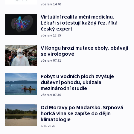
včera v 14:40
Virtuální realita mění medicínu.
Lékaři si otestují každý řez, říká
český expert
včera v 13:25
V Kongu hrozí mutace eboly, obávají
se virologové
včera v 07:51
Pobyt u vodních ploch zvyšuje
duševní pohodu, ukázala
mezinárodní studie
včera v 07:30
Od Moravy po Maďarsko. Srpnová
horká vlna se zapíše do dějin
klimatologie
6. 8. 2026