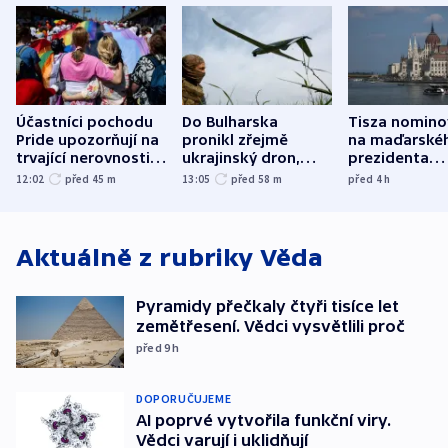
Účastníci pochodu
Do Bulharska
Tisza nomino
Pride upozorňují na
pronikl zřejmě
na maďarské
trvající nerovnosti i
ukrajinský dron,
prezidenta
společenskou
explodoval kilometr
bývalého šéf
12:02
před 45
m
13:05
před 58
m
před 4
h
atmosféru
od plynovodu
nejvyššího s
Aktuálně z rubriky
Věda
Pyramidy přečkaly čtyři tisíce let
zemětřesení. Vědci vysvětlili proč
před 9
h
DOPORUČUJEME
AI poprvé vytvořila funkční viry.
Vědci varují i uklidňují