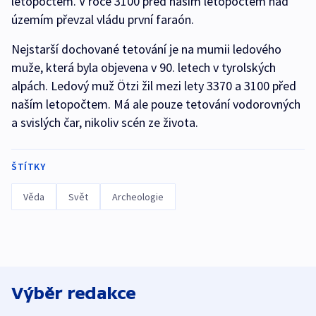
letopočtem. V roce 3100 před naším letopočtem nad
územím převzal vládu první faraón.
Nejstarší dochované tetování je na mumii ledového
muže, která byla objevena v 90. letech v tyrolských
alpách. Ledový muž Ötzi žil mezi lety 3370 a 3100 před
naším letopočtem. Má ale pouze tetování vodorovných
a svislých čar, nikoliv scén ze života.
ŠTÍTKY
Věda
Svět
Archeologie
Výběr redakce