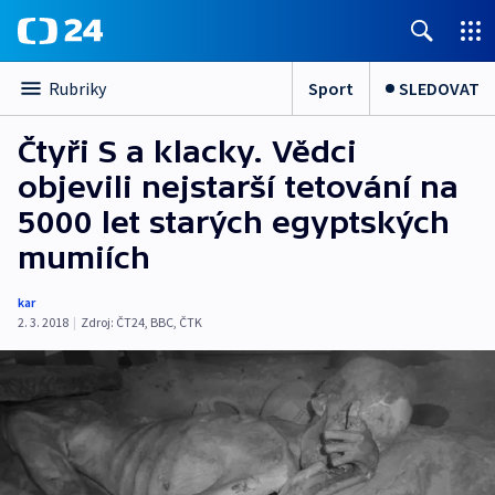
Sport
SLEDOVAT
Rubriky
Čtyři S a klacky. Vědci
objevili nejstarší tetování na
5000 let starých egyptských
mumiích
kar
2. 3. 2018
|
Zdroj:
ČT24
,
BBC
,
ČTK