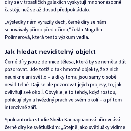
díry se v trpasličích galaxiích vyskytují mnohonásobně
častěji, než se až dosud předpokládalo.
„Výsledky nám vyrazily dech, černé díry se nám
schovávaly přímo před očima,“ řekla Mugdha
Polimerová, která tento výzkum vedla.
Jak hledat neviditelný objekt
Černé díry jsou z definice tělesa, která by se neměla dát
pozorovat. Jde totiž o tak hmotné objekty, že z nich
neunikne ani světlo – a díky tomu jsou samy o sobě
neviditelné. Dají se ale pozorovat jejich projevy, to, jak
ovlivňují své okolí. Obvykle je to tehdy, když rostou,
pohlcují plyn a hvězdný prach ve svém okolí – a přitom
intenzivně září.
Spoluautorka studie Sheila Kannappanová přirovnává
černé díry ke světluškám: „Stejně jako světlušky vidíme