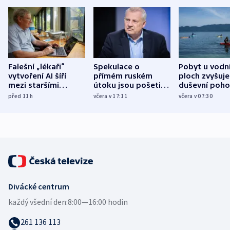
Falešní „lékaři“
Spekulace o
Pobyt u vodn
vytvoření AI šíří
přímém ruském
ploch zvyšuje
mezi staršími
útoku jsou pošetilé,
duševní poho
Poláky nebezpečné
míní estonský
ukázala
před 11
h
včera v 17:11
včera v 07:30
zdravotní rady
bezpečnostní
mezinárodní 
expert
Divácké centrum
každý všední den:
8:00—16:00 hodin
261 136 113