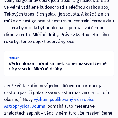
Velký Magellanův oblak jsou trpasličí galaxie, které se
ve velmi vzdálené budoucnosti s Mléčnou dráhou spojí.
Takových trpasličích galaxií je spousta. A každá z nich
může do naší galaxie přinést i svou centrální černou díru
– která by mohla být pohlcena supermasivní černou
dírou v centru Mléčné dráhy. Právě v květnu letošního
roku byl tento objekt poprvé vyfocen.
ODKAZ
Vědci ukázali první snímek supermasivní černé
díry v srdci Mléčné dráhy
Jenže věda zatím neví jednu klíčovou informaci: jak
často trpasličí galaxie svou vlastní masivní černou díru
obsahují. Nový
výzkum publikovaný v časopise
Astrophysical Journal
pomáhá tuto mezeru ve
znalostech zaplnit – vědci v něm tvrdí, že masivní černé