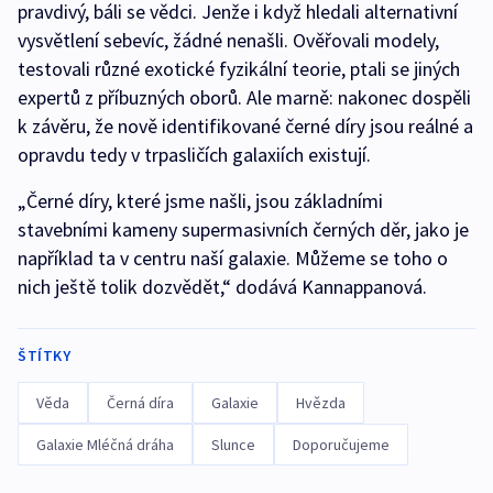
pravdivý, báli se vědci. Jenže i když hledali alternativní
vysvětlení sebevíc, žádné nenašli. Ověřovali modely,
testovali různé exotické fyzikální teorie, ptali se jiných
expertů z příbuzných oborů. Ale marně: nakonec dospěli
k závěru, že nově identifikované černé díry jsou reálné a
opravdu tedy v trpasličích galaxiích existují.
„Černé díry, které jsme našli, jsou základními
stavebními kameny supermasivních černých děr, jako je
například ta v centru naší galaxie. Můžeme se toho o
nich ještě tolik dozvědět,“ dodává Kannappanová.
ŠTÍTKY
Věda
Černá díra
Galaxie
Hvězda
Galaxie Mléčná dráha
Slunce
Doporučujeme