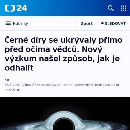
Sport
SLEDOVAT
Rubriky
Černé díry se ukrývaly přímo
před očima vědců. Nový
výzkum našel způsob, jak je
odhalit
kar
25. 5. 2022
|
Zdroj:
ČT24
,
Astrophysical Journal
,
University of North Carolina at
Chapel Hill