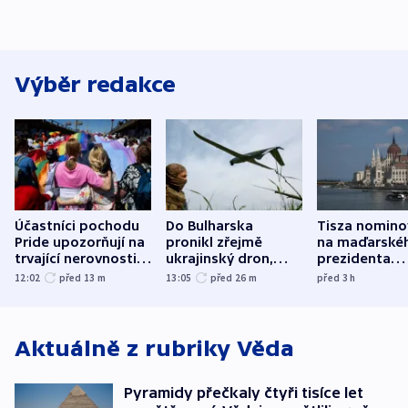
Výběr redakce
Účastníci pochodu
Do Bulharska
Tisza nomino
Pride upozorňují na
pronikl zřejmě
na maďarské
trvající nerovnosti i
ukrajinský dron,
prezidenta
společenskou
explodoval kilometr
bývalého šéf
12:02
před 13
m
13:05
před 26
m
před 3
h
atmosféru
od plynovodu
nejvyššího s
Aktuálně z rubriky
Věda
Pyramidy přečkaly čtyři tisíce let