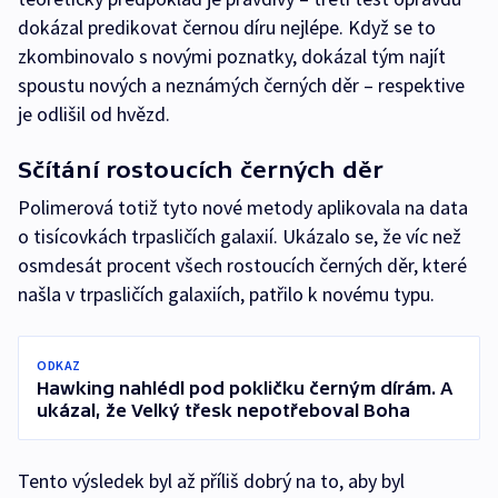
dokázal predikovat černou díru nejlépe. Když se to
zkombinovalo s novými poznatky, dokázal tým najít
spoustu nových a neznámých černých děr – respektive
je odlišil od hvězd.
Sčítání rostoucích černých děr
Polimerová totiž tyto nové metody aplikovala na data
o tisícovkách trpasličích galaxií. Ukázalo se, že víc než
osmdesát procent všech rostoucích černých děr, které
našla v trpasličích galaxiích, patřilo k novému typu.
ODKAZ
Hawking nahlédl pod pokličku černým dírám. A
ukázal, že Velký třesk nepotřeboval Boha
Tento výsledek byl až příliš dobrý na to, aby byl