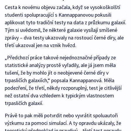
Cesta k novému objevu začala, když se vysokoškolští
studenti spolupracující s Kannappanovou pokusili
aplikovat tyto tradiční testy na data z průzkumu galaxií.
Tým si uvědomil, že některé galaxie vysílají smíšené
zprávy – dva testy ukazovaly na rostoucí černé díry, ale
třetí ukazoval jen na vznik hvězd.
„Předchozí práce takové nejednoznačné případy ze
statistické analýzy prostě vyřadily, ale já jsem měla
tušení, že by mohlo jít o neobjevené černé díry v
trpasličích galaxiích,“ popsala Kannappanová. Měla
podezření, že třetí, někdy rozporuplný, test je citlivější
než ostatní dva vzhledem k typickým vlastnostem
trpasličích galaxií.
Právě to pak měli potvrdit nebo vyvrátit spoluautoři
výzkumu za pomoci simulací. A ty opravdu ukázaly, že
teoretický předpoklad je pravdivý – třetí test opravdu