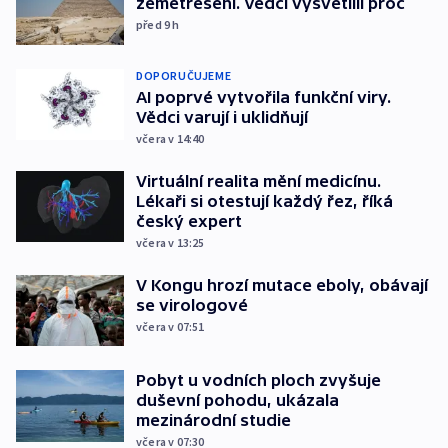
zemětřesení. Vědci vysvětlili proč
před 9
h
DOPORUČUJEME
AI poprvé vytvořila funkční viry.
Vědci varují i uklidňují
včera v 14:40
Virtuální realita mění medicínu.
Lékaři si otestují každý řez, říká
český expert
včera v 13:25
V Kongu hrozí mutace eboly, obávají
se virologové
včera v 07:51
Pobyt u vodních ploch zvyšuje
duševní pohodu, ukázala
mezinárodní studie
včera v 07:30