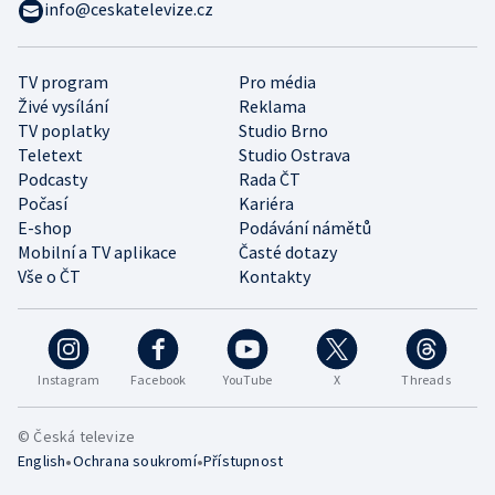
info@ceskatelevize.cz
TV program
Pro média
Živé vysílání
Reklama
TV poplatky
Studio Brno
Teletext
Studio Ostrava
Podcasty
Rada ČT
Počasí
Kariéra
E-shop
Podávání námětů
Mobilní a TV aplikace
Časté dotazy
Vše o ČT
Kontakty
Instagram
Facebook
YouTube
X
Threads
© Česká televize
•
•
English
Ochrana soukromí
Přístupnost