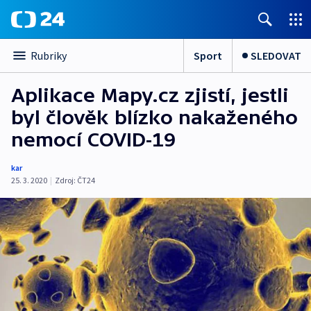
Sport
SLEDOVAT
Rubriky
Aplikace Mapy.cz zjistí, jestli
byl člověk blízko nakaženého
nemocí COVID-19
kar
25. 3. 2020
|
Zdroj:
ČT24