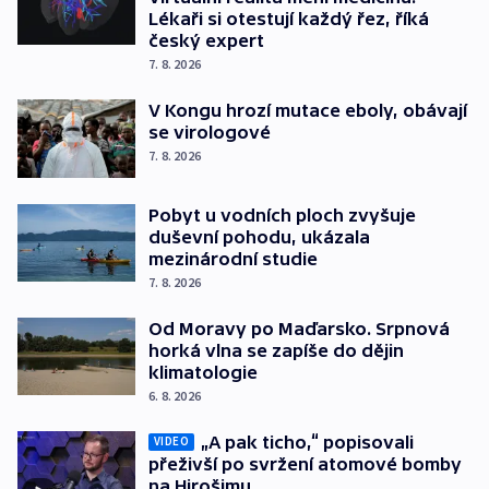
Lékaři si otestují každý řez, říká
český expert
7. 8. 2026
V Kongu hrozí mutace eboly, obávají
se virologové
7. 8. 2026
Pobyt u vodních ploch zvyšuje
duševní pohodu, ukázala
mezinárodní studie
7. 8. 2026
Od Moravy po Maďarsko. Srpnová
horká vlna se zapíše do dějin
klimatologie
6. 8. 2026
„A pak ticho,“ popisovali
VIDEO
přeživší po svržení atomové bomby
na Hirošimu