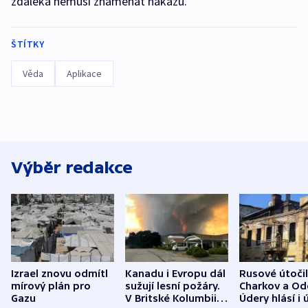
zdaleka nemusí znamenat nákazu.
ŠTÍTKY
Věda
Aplikace
Výběr redakce
Izrael znovu odmítl
Kanadu i Evropu dál
Rusové útočil
mírový plán pro
sužují lesní požáry.
Charkov a Od
Gazu
V Britské Kolumbii
Údery hlásí i 