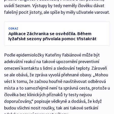
uvádí Seznam. Výstupy by tedy neměly člověku dávat
falešný pocit jistoty, ale spíše by měly uživatele varovat.
ODKAZ
Aplikace Záchranka se osvědčila. Během
lyžařské sezony přivolala pomoc třistakrát
Podle epidemioložky Kateřiny Fabiánové může být
adekvátní reakcí na takové upozornění preventivní
omezení kontaktu s lidmi a sledování teploty. Zároveň
se ale obává, že zpráva vyvolá přehnané obavy. „Mohou
vést k tomu, že začnou houfně navštěvovat odběrová
místa a to samozřejmě není ta správná cesta, protože u
člověka bez klinických příznaků ty testy nejsou
doporučovány,“ popisuje vědkyně a dodává, že když
budou všichni nosit roušky, tak ani takové setkání