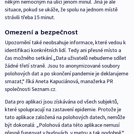
někým nemocným na ulici jenom minul. Jiná je ale
situace, pokud se ukáže, že spolu na jednom místě
strávili třeba 15 minut.
Omezení a bezpečnost
Upozornění také neobsahuje informace, které vedou k
identifikaci konkrétních lidí. Tedy ani přesné místo a
čas možného setkání.„Data uživatelů nebudeme sdílet
žádné třetí straně. Jsou to anonymizované soubory
polohových dat a po skončení pandemie je deklarujeme
smazat,“ říká Aneta Kapuciánová, manažerka PR
společnosti Seznam.cz.
Data pro aplikaci jsou získávána od všech subjektů,
které spolupracují na zastavení epidemie. Protože je
tato aplikace založená na polohových datech, nemůže
být dokonalá: „Polohová data této aplikace nemusí
přesně fungovat v budovách, v metru a tak podobně,“