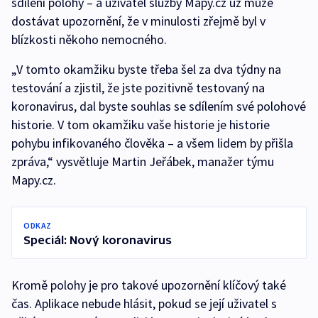
sdílení polohy – a uživatel služby Mapy.cz už může
dostávat upozornění, že v minulosti zřejmě byl v
blízkosti někoho nemocného.
„V tomto okamžiku byste třeba šel za dva týdny na
testování a zjistil, že jste pozitivně testovaný na
koronavirus, dal byste souhlas se sdílením své polohové
historie. V tom okamžiku vaše historie je historie
pohybu infikovaného člověka – a všem lidem by přišla
zpráva,“ vysvětluje Martin Jeřábek, manažer týmu
Mapy.cz.
ODKAZ
Speciál: Nový koronavirus
Kromě polohy je pro takové upozornění klíčový také
čas. Aplikace nebude hlásit, pokud se její uživatel s