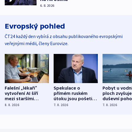
6. 8. 2026
Evropský pohled
ČT24 každý den vybírá z obsahu publikovaného evropskými
veřejnými médii, členy Eurovize.
Falešní „lékaři“
Spekulace o
Pobyt u vodn
vytvoření AI šíří
přímém ruském
ploch zvyšuje
mezi staršími
útoku jsou pošetilé,
duševní poho
Poláky nebezpečné
míní estonský
ukázala
8. 8. 2026
7. 8. 2026
7. 8. 2026
zdravotní rady
bezpečnostní
mezinárodní 
expert