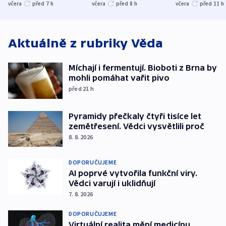
evakuovali tisíce lidí
Bělgorodu
včera
před 7
h
včera
před 8
h
včera
před 11
h
Aktuálně z rubriky
Věda
Míchají i fermentují. Bioboti z Brna by
mohli pomáhat vařit pivo
před 21
h
Pyramidy přečkaly čtyři tisíce let
zemětřesení. Vědci vysvětlili proč
8. 8. 2026
DOPORUČUJEME
AI poprvé vytvořila funkční viry.
Vědci varují i uklidňují
7. 8. 2026
DOPORUČUJEME
Virtuální realita mění medicínu.