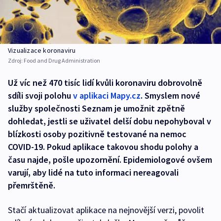
Vizualizace koronaviru
Zdroj:
Food and Drug Administration
Už víc než 470 tisíc lidí kvůli koronaviru dobrovolně
sdíli svoji polohu
v aplikaci Mapy.cz
. Smyslem nové
služby společnosti Seznam je umožnit zpětně
dohledat, jestli se uživatel delší dobu nepohyboval v
blízkosti osoby pozitivně testované na nemoc
COVID-19. Pokud aplikace takovou shodu polohy a
času najde, pošle upozornění. Epidemiologové ovšem
varují, aby lidé na tuto informaci nereagovali
přemrštěně.
Stačí aktualizovat aplikace na nejnovější verzi, povolit