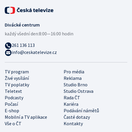
Divácké centrum
každý všední den:
8:00—16:00 hodin
261 136 113
info@ceskatelevize.cz
TV program
Pro média
Živé vysílání
Reklama
TV poplatky
Studio Brno
Teletext
Studio Ostrava
Podcasty
Rada ČT
Počasí
Kariéra
E-shop
Podávání námětů
Mobilní a TV aplikace
Časté dotazy
Vše o ČT
Kontakty