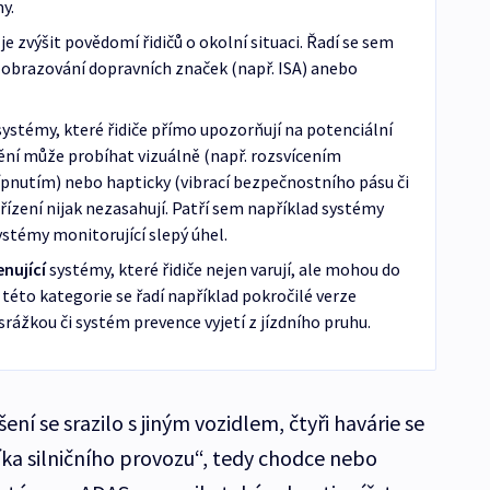
y.
e zvýšit povědomí řidičů o okolní situaci. Řadí se sem
obrazování dopravních značek (např. ISA) anebo
ystémy, které řidiče přímo upozorňují na potenciální
ní může probíhat vizuálně (např. rozsvícením
pípnutím) nebo hapticky (vibrací bezpečnostního pásu či
řízení nijak nezasahují. Patří sem například systémy
ystémy monitorující slepý úhel.
enující
systémy, které řidiče nejen varují, ale mohou do
 této kategorie se řadí například pokročilé verze
srážkou či systém prevence vyjetí z jízdního pruhu.
ní se srazilo s jiným vozidlem, čtyři havárie se
íka silničního provozu“, tedy chodce nebo