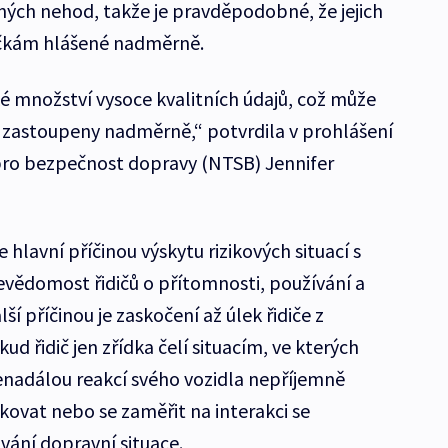
ých nehod, takže je pravděpodobné, že jejich
načkám hlášené nadměrně.
 množství vysoce kvalitních údajů, což může
 zastoupeny nadměrně,“ potvrdila v prohlášení
ro bezpečnost dopravy (NTSB) Jennifer
 hlavní příčinou výskytu rizikových situací s
vědomost řidičů o přítomnosti, používání a
í příčinou je zaskočení až úlek řidiče z
d řidič jen zřídka čelí situacím, ve kterých
enadálou reakcí svého vozidla nepříjemně
ovat nebo se zaměřit na interakci se
vání dopravní situace.