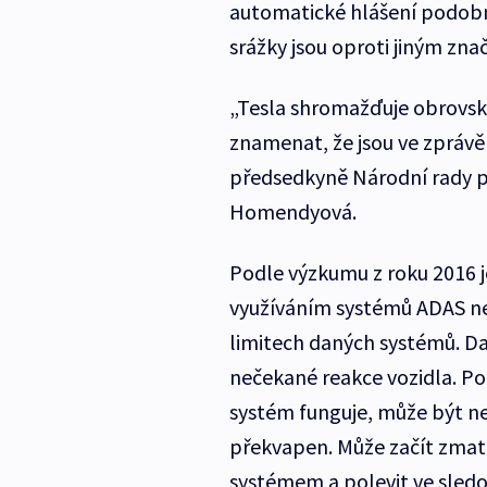
automatické hlášení podobn
srážky jsou oproti jiným z
„Tesla shromažďuje obrovské
znamenat, že jsou ve zprávě
předsedkyně Národní rady p
Homendyová.
Podle výzkumu z roku 2016 je
využíváním systémů ADAS ne
limitech daných systémů. Dalš
nečekané reakce vozidla. Poku
systém funguje, může být n
překvapen. Může začít zmatk
systémem a polevit ve sledo