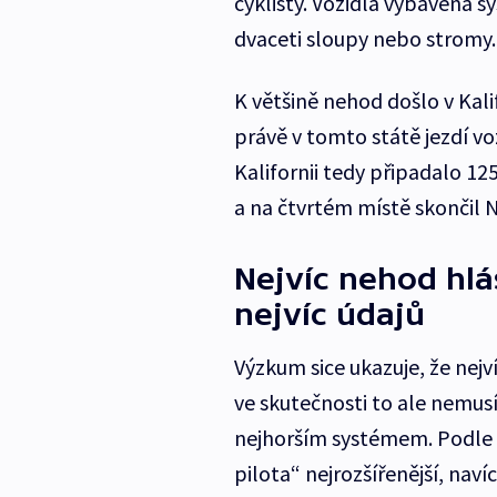
cyklisty. Vozidla vybavená s
dvaceti sloupy nebo stromy.
K většině nehod došlo v Kal
právě v tomto státě jezdí vo
Kalifornii tedy připadalo 12
a na čtvrtém místě skončil 
Nejvíc nehod hlás
nejvíc údajů
Výzkum sice ukazuje, že nej
ve skutečnosti to ale nemus
nejhorším systémem. Podle 
pilota“ nejrozšířenější, nav