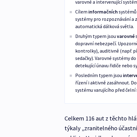
varovné a intervenující systém
Cílem
informačních
systémů j
systémy pro rozpoznávání a z
automatická dálková světla.
Druhým typem jsou
varovné
s
dopravní nebezpečí. Upozorně
kontrolky), auditivně (např. 
sedačky). Varovné systémy do 
detekující únavu řidiče nebo s
Posledním typem jsou
interv
řízení i aktivně zasáhnout. Do
systému varujícího před čelní 
Celkem 116 aut z těchto hláše
týkaly „zranitelného účastn