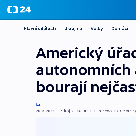
Hlavní události
Ukrajina
Volby
Domácí
Americký úřa
autonomních au
bourají nejčas
kar
20. 6. 2022
|
Zdroj:
ČT24
,
UPOL
,
Euronews
,
IO9
,
Mornin