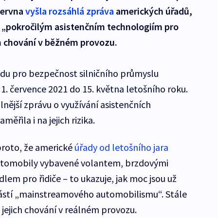
 června
vyšla rozsáhlá zpráva
amerických úřadů,
o „pokročilým asistenčním technologiím pro
ich chování v běžném provozu.
adu pro bezpečnost silničního průmyslu
 1. července 2021 do 15. května letošního roku.
nější zprávu o využívání asistenčních
měřila i na jejich rizika.
proto, že americké
úřady od letošního jara
automobily vybavené volantem, brzdovými
em pro řidiče –⁠ to ukazuje, jak moc jsou už
částí „mainstreamového automobilismu“. Stále
 jejich chování v reálném provozu.