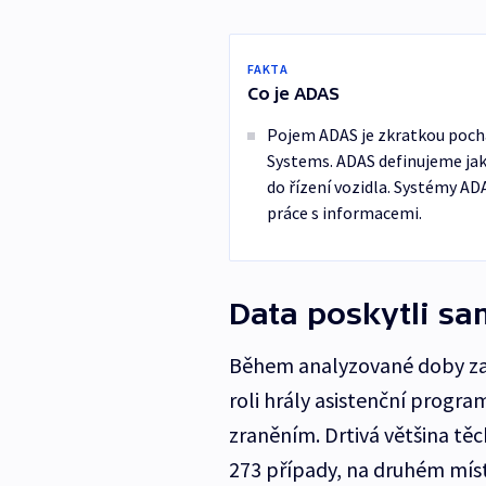
FAKTA
Co je ADAS
Pojem ADAS je zkratkou pochá
Systems. ADAS definujeme jak
do řízení vozidla. Systémy ADA
práce s informacemi.
Data poskytli sa
Během analyzované doby za
roli hrály asistenční progra
zraněním. Drtivá většina tě
273 případy, na druhém míst