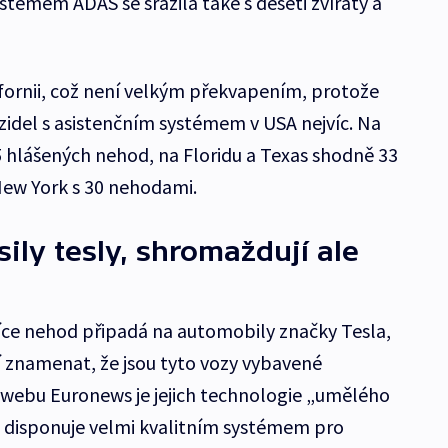
ystémem ADAS se srazila také s deseti zvířaty a
ifornii, což není velkým překvapením, protože
zidel s asistenčním systémem v USA nejvíc. Na
5 hlášených nehod, na Floridu a Texas shodně 33
New York s 30 nehodami.
ily tesly, shromaždují ale
více nehod připadá na automobily značky Tesla,
í znamenat, že jsou tyto vozy vybavené
webu Euronews je jejich technologie „umělého
íc disponuje velmi kvalitním systémem pro