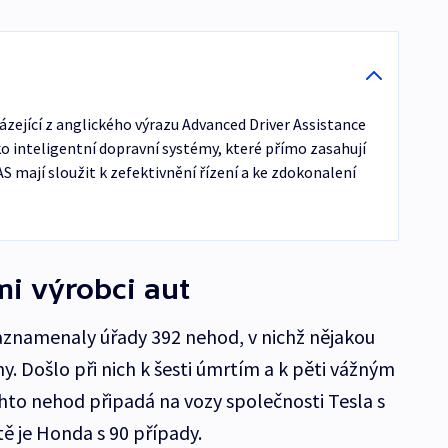
zející z anglického výrazu Advanced Driver Assistance
o inteligentní dopravní systémy, které přímo zasahují
S mají sloužit k zefektivnění řízení a ke zdokonalení
mi výrobci aut
znamenaly úřady 392 nehod, v nichž nějakou
my. Došlo při nich k šesti úmrtím a k pěti vážným
chto nehod připadá na vozy společnosti Tesla s
ě je Honda s 90 případy.