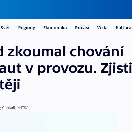
Svět
Regiony
Ekonomika
Počasí
Věda
Kultura
d zkoumal chování
t v provozu. Zjisti
těji
g Consult
,
NHTSA