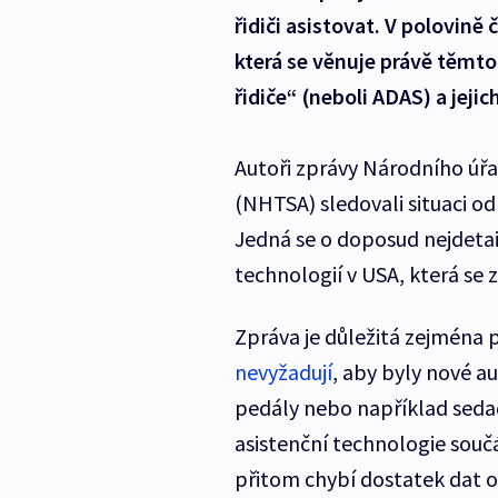
řidiči asistovat. V polovině
která se věnuje právě těmt
řidiče“ (neboli ADAS) a jej
Autoři zprávy Národního úř
(NHTSA) sledovali situaci od
Jedná se o doposud nejdetail
technologií v USA, která se za
Zpráva je důležitá zejména 
nevyžadují
, aby byly nové 
pedály nebo například sedadl
asistenční technologie sou
přitom chybí dostatek dat o