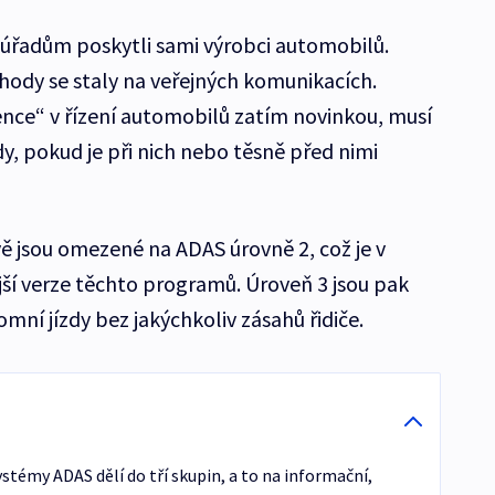
á úřadům poskytli sami výrobci automobilů.
ody se staly na veřejných komunikacích.
ence“ v řízení automobilů zatím novinkou, musí
y, pokud je při nich nebo těsně před nimi
ě jsou omezené na ADAS úrovně 2, což je v
ší verze těchto programů. Úroveň 3 jsou pak
ní jízdy bez jakýchkoliv zásahů řidiče.
stémy ADAS dělí do tří skupin, a to na informační,