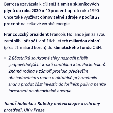
Barrosa uzavázala k cíli
snížit emise skleníkových
plynů do roku 2030 o 40 procent
oproti roku 1990.
Chce také využívat
obnovitelné zdroje v podílu 27
procent
na celkové výrobě energie.
Francouzský prezident
Francois Hollande jen za svou
zemi slíbil
přispět
v příštích letech
miliardou dolarů
(přes 21 miliard korun) do
klimatického fondu
OSN.
Z účastníků soukromé sféry naznačil příslib
„odpovědnějších“ kroků například klan Rockefellerů.
Známá rodina v zámoří proslula především
obchodováním s ropou a aktuálně prý oznámila
snahu prodat část investic do fosilních paliv a peníze
investovat do obnovitelné energie.
Tomáš Halenka z Katedry meteorologie a ochrany
prostředí, UK v Praze