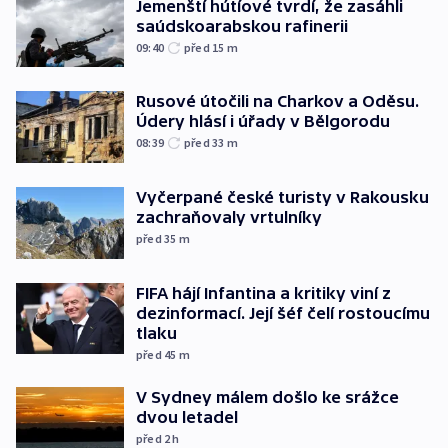
Jemenští hútíové tvrdí, že zasáhli
saúdskoarabskou rafinerii
09:40
před 15
m
Rusové útočili na Charkov a Oděsu.
Údery hlásí i úřady v Bělgorodu
08:39
před 33
m
Vyčerpané české turisty v Rakousku
zachraňovaly vrtulníky
před 35
m
FIFA hájí Infantina a kritiky viní z
dezinformací. Její šéf čelí rostoucímu
tlaku
před 45
m
V Sydney málem došlo ke srážce
dvou letadel
před 2
h