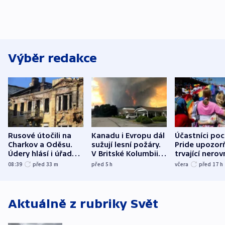
Výběr redakce
Rusové útočili na
Kanadu i Evropu dál
Účastníci po
Charkov a Oděsu.
sužují lesní požáry.
Pride upozorň
Údery hlásí i úřady v
V Britské Kolumbii
trvající nerov
Bělgorodu
evakuovali tisíce lidí
společensko
08:39
před 33
m
před 5
h
včera
před 17
h
atmosféru
Aktuálně z rubriky
Svět