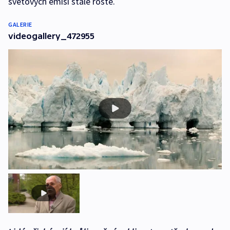
světových emisí stále roste.
GALERIE
videogallery_472955