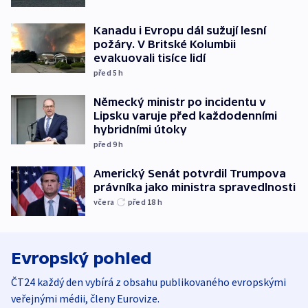
Kanadu i Evropu dál sužují lesní
požáry. V Britské Kolumbii
evakuovali tisíce lidí
před 5
h
Německý ministr po incidentu v
Lipsku varuje před každodenními
hybridními útoky
před 9
h
Americký Senát potvrdil Trumpova
právníka jako ministra spravedlnosti
včera
před 18
h
Evropský pohled
ČT24 každý den vybírá z obsahu publikovaného evropskými
veřejnými médii, členy Eurovize.