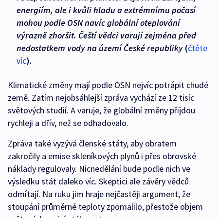
energiím, ale i kvůli hladu a extrémnímu počasí
mohou podle OSN navíc globální oteplování
výrazně zhoršit. Čeští vědci varují zejména před
nedostatkem vody na území České republiky
(
čtěte
víc
).
Klimatické změny mají podle OSN nejvíc potrápit chudé
země. Zatím nejobsáhlejší zpráva vychází ze 12 tisíc
světových studií. A varuje, že globální změny přijdou
rychleji a dřív, než se odhadovalo.
Zpráva také vyzývá členské státy, aby obratem
zakročily a emise skleníkových plynů i přes obrovské
náklady regulovaly. Nicnedělání bude podle nich ve
výsledku stát daleko víc. Skeptici ale závěry vědců
odmítají. Na ruku jim hraje nejčastěji argument, že
stoupání průměrné teploty zpomalilo, přestože objem