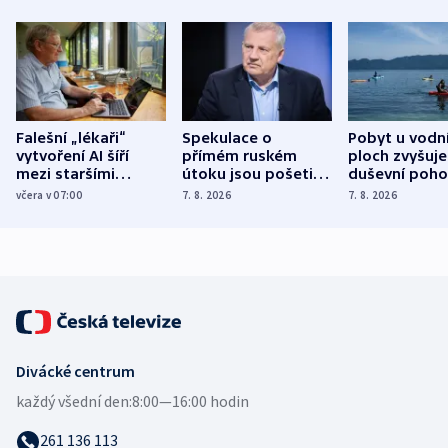
Falešní „lékaři“
Spekulace o
Pobyt u vodn
vytvoření AI šíří
přímém ruském
ploch zvyšuje
mezi staršími
útoku jsou pošetilé,
duševní poho
Poláky nebezpečné
míní estonský
ukázala
včera v 07:00
7. 8. 2026
7. 8. 2026
zdravotní rady
bezpečnostní
mezinárodní 
expert
Divácké centrum
každý všední den:
8:00—16:00 hodin
261 136 113