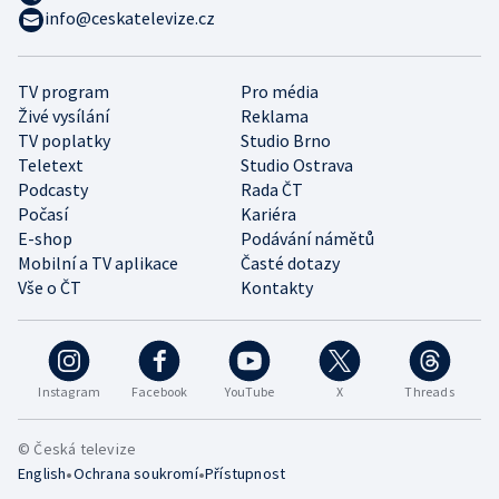
info@ceskatelevize.cz
TV program
Pro média
Živé vysílání
Reklama
TV poplatky
Studio Brno
Teletext
Studio Ostrava
Podcasty
Rada ČT
Počasí
Kariéra
E-shop
Podávání námětů
Mobilní a TV aplikace
Časté dotazy
Vše o ČT
Kontakty
Instagram
Facebook
YouTube
X
Threads
© Česká televize
•
•
English
Ochrana soukromí
Přístupnost