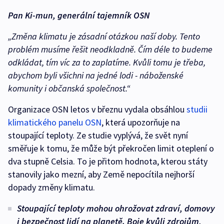
Pan Ki-mun, generální tajemník OSN
„Změna klimatu je zásadní otázkou naší doby. Tento
problém musíme řešit neodkladně. Čím déle to budeme
odkládat, tím víc za to zaplatíme. Kvůli tomu je třeba,
abychom byli všichni na jedné lodi - náboženské
komunity i občanská společnost.“
Organizace OSN letos v březnu vydala obsáhlou
studii
klimatického panelu OSN
, která upozorňuje na
stoupající teploty. Ze studie vyplývá, že svět nyní
směřuje k tomu, že může být překročen limit oteplení o
dva stupně Celsia. To je přitom hodnota, kterou státy
stanovily jako mezní, aby Země nepocítila nejhorší
dopady změny klimatu.
Stoupající teploty mohou ohrožovat zdraví, domovy
i bezpečnost lidí na planetě. Boje kvůli zdrojům,