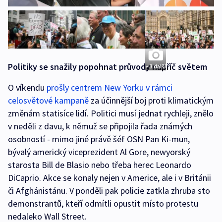
Politiky se snažily popohnat průvody napříč světem
+ 3 další
O víkendu
prošly centrem New Yorku v rámci
celosvětové kampaně
za účinnější boj proti klimatickým
změnám statisíce lidí. Politici musí jednat rychleji, znělo
v neděli z davu, k němuž se připojila řada známých
osobností - mimo jiné právě šéf OSN Pan Ki-mun,
bývalý americký viceprezident Al Gore, newyorský
starosta Bill de Blasio nebo třeba herec Leonardo
DiCaprio. Akce se konaly nejen v Americe, ale i v Británii
či Afghánistánu. V ponděli pak policie zatkla zhruba sto
demonstrantů, kteří odmítli opustit místo protestu
nedaleko Wall Street.