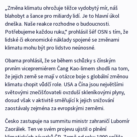
„Změna klimatu ohrožuje těžce vydobytý mír, náš
blahobyt a šance pro miliardy lidí. Je to hlavní úkol
dneška. Naše reakce rozhodne o budoucnosti.
Potřebujeme každou ruku,“ prohlásil šéf OSN s tím, že
lidské či ekonomické náklady spojené se změnami
klimatu mohu být pro lidstvo neúnosné.
Obama prohlásil, že se během schůzky s čínským
prvním vicepremiérem Čang Kao-limem shodli na tom,
že jejich země se mají v otázce boje s globální změnou
klimatu chopit vůdčí role. USA a Čína jsou největšími
světovými znečišťovateli ovzduší skleníkovými plyny,
dosud však v aktivitě směřující k jejich snižování
zaostávaly zejména za evropskými zeměmi.
Česko zastupuje na summitu ministr zahraničí Lubomír
Zaorálek. Ten ve svém projevu ujistil o plnění
klimatických závazků ČR. Země od roku 1990 snížila