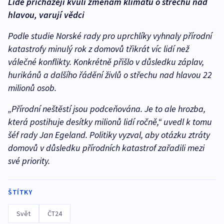
Lidé přicházejí kvůli změnám klimatu o střechu nad
hlavou, varují vědci
Podle studie Norské rady pro uprchlíky vyhnaly přírodní
katastrofy minulý rok z domovů třikrát víc lidí než
válečné konflikty. Konkrétně přišlo v důsledku záplav,
hurikánů a dalšího řádění živlů o střechu nad hlavou 22
milionů osob.
„Přírodní neštěstí jsou podceňována. Je to ale hrozba,
která postihuje desítky milionů lidí ročně,“ uvedl k tomu
šéf rady Jan Egeland. Politiky vyzval, aby otázku ztráty
domovů v důsledku přírodních katastrof zařadili mezi
své priority.
ŠTÍTKY
Svět
ČT24