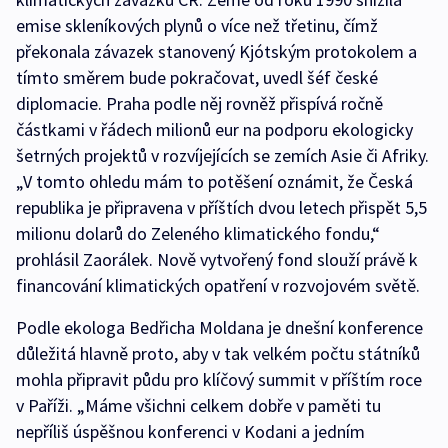
emise skleníkových plynů o více než třetinu, čímž
překonala závazek stanovený Kjótským protokolem a
tímto směrem bude pokračovat, uvedl šéf české
diplomacie. Praha podle něj rovněž přispívá ročně
částkami v řádech milionů eur na podporu ekologicky
šetrných projektů v rozvíjejících se zemích Asie či Afriky.
„V tomto ohledu mám to potěšení oznámit, že Česká
republika je připravena v příštích dvou letech přispět 5,5
milionu dolarů do Zeleného klimatického fondu,“
prohlásil Zaorálek. Nově vytvořený fond slouží právě k
financování klimatických opatření v rozvojovém světě.
Podle ekologa Bedřicha Moldana je dnešní konference
důležitá hlavně proto, aby v tak velkém počtu státníků
mohla připravit půdu pro klíčový summit v příštím roce
v Paříži. „Máme všichni celkem dobře v paměti tu
nepříliš úspěšnou konferenci v Kodani a jedním