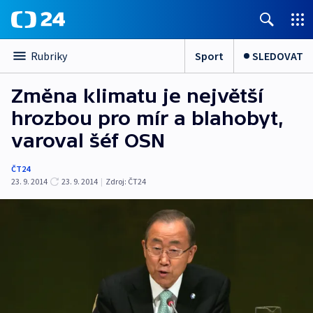
Sport
SLEDOVAT
Rubriky
Změna klimatu je největší
hrozbou pro mír a blahobyt,
varoval šéf OSN
ČT24
23. 9. 2014
23. 9. 2014
|
Zdroj:
ČT24