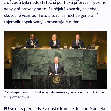
z důvodů byla nedostatečná politická příprava. Ty země
nebyly připraveny na to, že nějaké závazky na sebe
skutečně vezmou. Tuto situaci už nechce generální
tajemník zopakovat,“ komentuje Moldan.
Při zahájení vystoupil také bývalý americký viceprezident Al Gore
Zdroj:
ČT24/ČTK/AP
EU
se ústy předsedy Evropské komise Josého Manuela