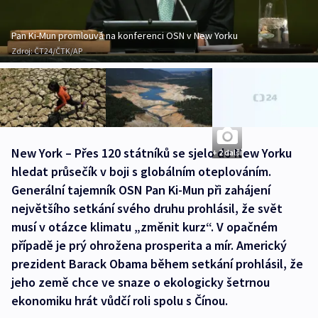
Pan Ki-Mun promlouvá na konferenci OSN v New Yorku
Zdroj:
ČT24/ČTK/AP
New York – Přes 120 státníků se sjelo do New Yorku
+ 2 další
hledat průsečík v boji s globálním oteplováním.
Generální tajemník OSN Pan Ki-Mun při zahájení
největšího setkání svého druhu prohlásil, že svět
musí v otázce klimatu „změnit kurz“. V opačném
případě je prý ohrožena prosperita a mír. Americký
prezident Barack Obama během setkání prohlásil, že
jeho země chce ve snaze o ekologicky šetrnou
ekonomiku hrát vůdčí roli spolu s Čínou.