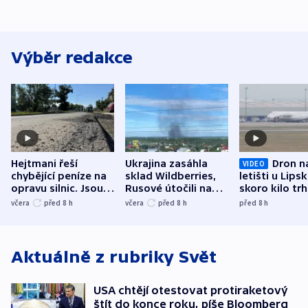
Výběr redakce
Hejtmani řeší
Ukrajina zasáhla
Dron n
VIDEO
chybějící peníze na
sklad Wildberries,
letišti u Lips
opravu silnic. Jsou
Rusové útočili na
skoro kilo trh
nenárokové, namítá
trh, hasiče či
indicie ukazuj
včera
před 8
h
včera
před 8
h
před 8
h
ministerstvo
stadion
Rusko
Aktuálně z rubriky
Svět
USA chtějí otestovat protiraketový
štít do konce roku, píše Bloomberg