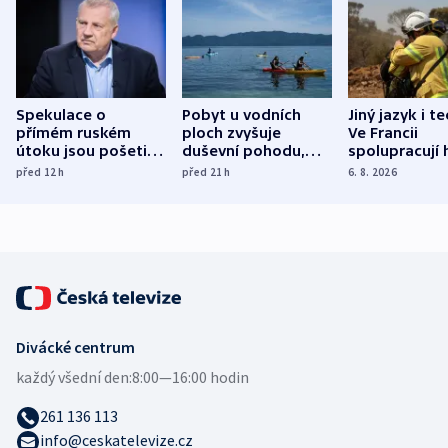
Spekulace o
Pobyt u vodních
Jiný jazyk i t
přímém ruském
ploch zvyšuje
Ve Francii
útoku jsou pošetilé,
duševní pohodu,
spolupracují h
míní estonský
ukázala
různých zemí
před 12
h
před 21
h
6. 8. 2026
bezpečnostní
mezinárodní studie
expert
Divácké centrum
každý všední den:
8:00—16:00 hodin
261 136 113
info@ceskatelevize.cz