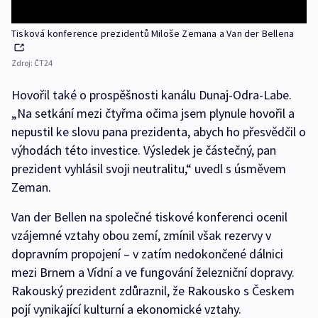
Tisková konference prezidentů Miloše Zemana a Van der Bellena
Zdroj:
ČT24
Hovořil také o prospěšnosti kanálu Dunaj-Odra-Labe.
„Na setkání mezi čtyřma očima jsem plynule hovořil a
nepustil ke slovu pana prezidenta, abych ho přesvědčil o
výhodách této investice. Výsledek je částečný, pan
prezident vyhlásil svoji neutralitu,“ uvedl s úsměvem
Zeman.
Van der Bellen na společné tiskové konferenci ocenil
vzájemné vztahy obou zemí, zmínil však rezervy v
dopravním propojení – v zatím nedokončené dálnici
mezi Brnem a Vídní a ve fungování železniční dopravy.
Rakouský prezident zdůraznil, že Rakousko s Českem
pojí vynikající kulturní a ekonomické vztahy.