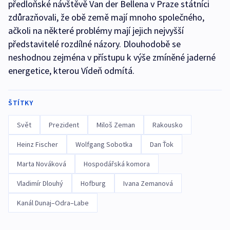
předloňské návštěvě Van der Bellena v Praze státníci
zdůrazňovali, že obě země mají mnoho společného,
ačkoli na některé problémy mají jejich nejvyšší
představitelé rozdílné názory. Dlouhodobě se
neshodnou zejména v přístupu k výše zmíněné jaderné
energetice, kterou Vídeň odmítá.
ŠTÍTKY
Svět
Prezident
Miloš Zeman
Rakousko
Heinz Fischer
Wolfgang Sobotka
Dan Ťok
Marta Nováková
Hospodářská komora
Vladimír Dlouhý
Hofburg
Ivana Zemanová
Kanál Dunaj–Odra–Labe