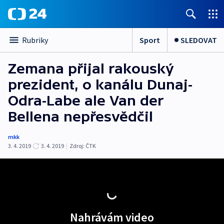
Sport
SLEDOVAT
Rubriky
Zemana přijal rakouský
prezident, o kanálu Dunaj-
Odra-Labe ale Van der
Bellena nepřesvědčil
mkk
3. 4. 2019
3. 4. 2019
|
Zdroj:
ČTK
Nahrávám video