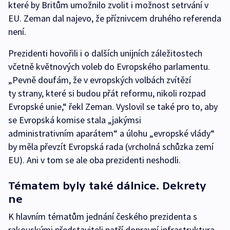
které by Britům umožnilo zvolit i možnost setrvání v
EU. Zeman dal najevo, že příznivcem druhého referenda
není.
Prezidenti hovořili i o dalších unijních záležitostech
včetně květnových voleb do Evropského parlamentu.
„Pevně doufám, že v evropských volbách zvítězí
ty strany, které si budou přát reformu, nikoli rozpad
Evropské unie,“ řekl Zeman. Vyslovil se také pro to, aby
se Evropská komise stala „jakýmsi
administrativním aparátem“ a úlohu „evropské vlády“
by měla převzít Evropská rada (vrcholná schůzka zemí
EU). Ani v tom se ale oba prezidenti neshodli.
Tématem byly také dálnice. Dekrety
ne
K hlavním tématům jednání českého prezidenta s
rakouskými představiteli patří dopravní infrastruktura.