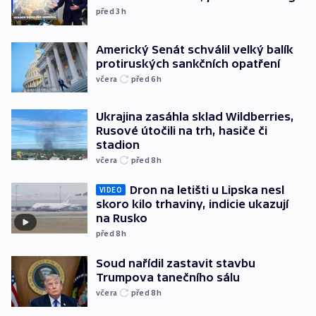
před 3
h
Americký Senát schválil velký balík
protiruských sankčních opatření
včera
před 6
h
Ukrajina zasáhla sklad Wildberries,
Rusové útočili na trh, hasiče či
stadion
včera
před 8
h
Dron na letišti u Lipska nesl
VIDEO
skoro kilo trhaviny, indicie ukazují
na Rusko
před 8
h
Soud nařídil zastavit stavbu
Trumpova tanečního sálu
včera
před 8
h