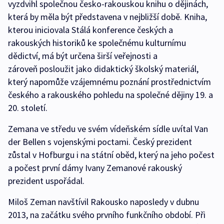
vyzdvihl společnou česko-rakouskou knihu o dějinách,
která by měla být představena v nejbližší době. Kniha,
kterou iniciovala Stálá konference českých a
rakouských historiků ke společnému kulturnímu
dědictví, má být určena širší veřejnosti a
zároveň posloužit jako didaktický školský materiál,
který napomůže vzájemnému poznání prostřednictvím
českého a rakouského pohledu na společné dějiny 19. a
20. století.
Zemana ve středu ve svém vídeňském sídle uvítal Van
der Bellen s vojenskými poctami. Český prezident
zůstal v Hofburgu i na státní oběd, který na jeho počest
a počest první dámy Ivany Zemanové rakouský
prezident uspořádal.
Miloš Zeman navštívil Rakousko naposledy v dubnu
2013, na začátku svého prvního funkčního období. Při