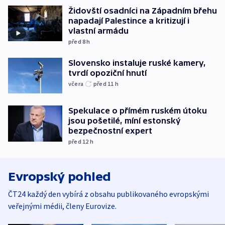
Židovští osadníci na Západním břehu
napadají Palestince a kritizují i
vlastní armádu
před 8
h
Slovensko instaluje ruské kamery,
tvrdí opoziční hnutí
včera
před 11
h
Spekulace o přímém ruském útoku
jsou pošetilé, míní estonský
bezpečnostní expert
před 12
h
Evropský pohled
ČT24 každý den vybírá z obsahu publikovaného evropskými
veřejnými médii, členy Eurovize.