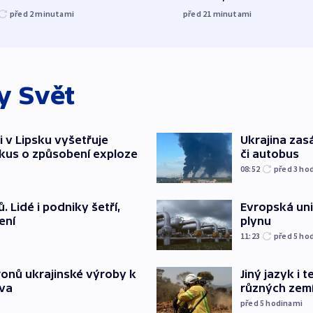
před 2
minutami
před 21
minutami
ky
Svět
i v Lipsku vyšetřuje
Ukrajina zasá
kus o způsobení exploze
či autobus
08:52
před 3
ho
 Lidé i podniky šetří,
Evropská un
ení
plynu
11:23
před 5
ho
ronů ukrajinské výroby k
Jiný jazyk i 
tva
různých zem
před 5
hodinami