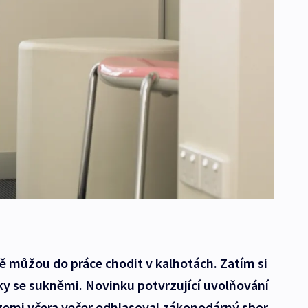
ě můžou do práce chodit v kalhotách. Zatím si
y se sukněmi. Novinku potvrzující uvolňování
 zemi včera večer odhlasoval zákonodárný sbor.