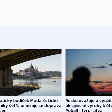
atický budíček Maďarů. Lidé i
Rusko uvažuje o využit
iky šetří, omezuje se doprava
ukrajinské výroby k ú
ícení
Pobaltí, tvrdí Litva