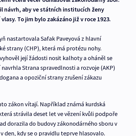
il návrh, aby ve státních institucích ženy
 vlasy. To jim bylo zakázáno již v roce 1923.
yň nastartovala Safak Paveyová z hlavní
ké strany (CHP), která má protézu nohy.
yhověl její žádosti nosit kalhoty a oháněl se
 navrhla Strana spravedlnosti a rozvoje (AKP)
dogana a opoziční strany zrušení zákazu
to zákon vítají. Například známá kurdská
erá strávila deset let ve vězení kvůli podpoře
lad dorazila do budovy zákonodárného sboru v
 v den, kdy se o pravidlu teprve hlasovalo.