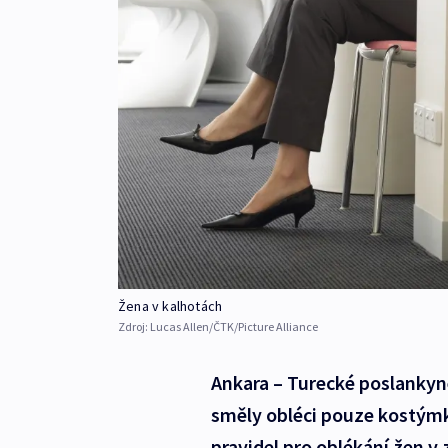
Žena v kalhotách
Zdroj:
Lucas Allen/ČTK/Picture Alliance
Ankara – Turecké poslankyn
směly obléci pouze kostýmk
pravidel pro oblékání žen v