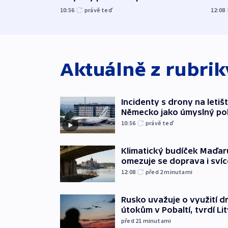
exploze
10:56
právě teď
12:08
Aktuálně z rubri
Incidenty s drony na letišt
Německo jako úmyslný po
10:56
právě teď
Klimatický budíček Maďarů.
omezuje se doprava i svíc
12:08
před 2
minutami
Rusko uvažuje o využití d
útokům v Pobaltí, tvrdí Li
před 21
minutami