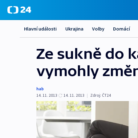
Hlavní události
Ukrajina
Volby
Domácí
Ze sukně do k
vymohly změ
hab
14. 11. 2013
14. 11. 2013
|
Zdroj:
ČT24