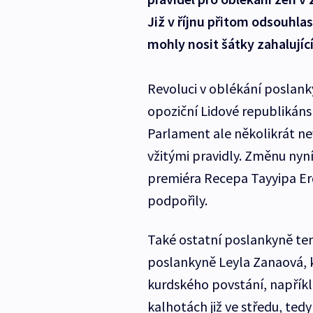
Již v říjnu přitom odsouhlas
mohly nosit šátky zahalující
Revoluci v oblékání poslank
opoziční Lidové republikáns
Parlament ale několikrát nev
vžitými pravidly. Změnu nyní
premiéra Recepa Tayyipa Er
podpořily.
Také ostatní poslankyně ten
poslankyně Leyla Zanaová, kt
kurdského povstání, napřík
kalhotách již ve středu, tedy