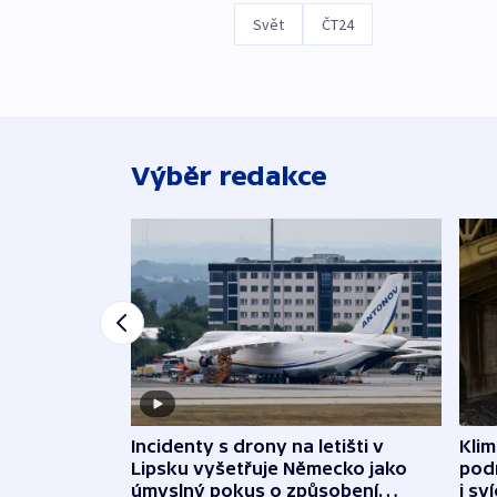
Svět
ČT24
Výběr redakce
Incidenty s drony na letišti v
Klim
Lipsku vyšetřuje Německo jako
podn
úmyslný pokus o způsobení
i sv