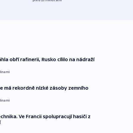
před 1
hla obří rafinerii, Rusko cílilo na nádraží
dinami
ie má rekordně nízké zásoby zemního
dinami
technika. Ve Francii spolupracují hasiči z
í