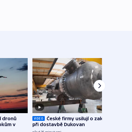
í dronů
České firmy usilují o zakázky
VIDEO
VIDEO
tokům v
při dostavbě Dukovan
stal
Bart
před 25
minutami