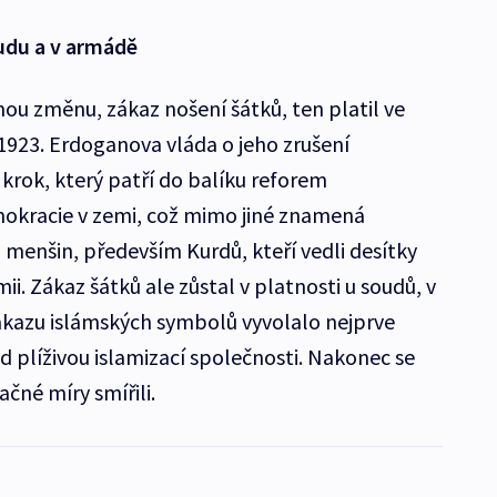
oudu a v armádě
u změnu, zákaz nošení šátků, ten platil ve
 1923. Erdoganova vláda o jeho zrušení
krok, který patří do balíku reforem
okracie v zemi, což mimo jiné znamená
 menšin, především Kurdů, kteří vedli desítky
ii. Zákaz šátků ale zůstal v platnosti u soudů, v
zákazu islámských symbolů vyvolalo nejprve
d plíživou islamizací společnosti. Nakonec se
čné míry smířili.