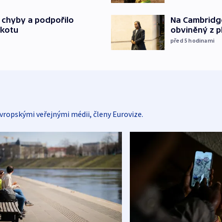
Na Cambridge
a chyby a podpořilo
obviněný z p
jkotu
před 5
hodinami
vropskými veřejnými médii, členy Eurovize.