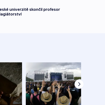
ské univerzitě skončil profesor
lagiátorství