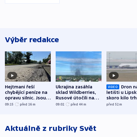
Výběr redakce
Hejtmani řeší
Ukrajina zasáhla
Dron n
VIDEO
chybějící peníze na
sklad Wildberries,
letišti u Lips
opravu silnic. Jsou
Rusové útočili na
skoro kilo trh
nenárokové, namítá
trh, hasiče či
indicie ukazuj
09:15
před 16
m
09:02
před 44
m
před 52
m
ministerstvo
stadion
Rusko
Aktuálně z rubriky
Svět