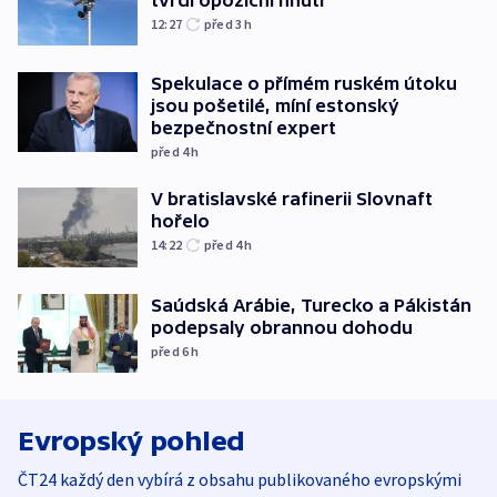
12:27
před 3
h
Spekulace o přímém ruském útoku
jsou pošetilé, míní estonský
bezpečnostní expert
před 4
h
V bratislavské rafinerii Slovnaft
hořelo
14:22
před 4
h
Saúdská Arábie, Turecko a Pákistán
podepsaly obrannou dohodu
před 6
h
Evropský pohled
ČT24 každý den vybírá z obsahu publikovaného evropskými