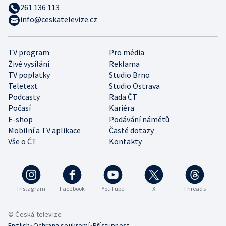
261 136 113
info@ceskatelevize.cz
TV program
Pro média
Živé vysílání
Reklama
TV poplatky
Studio Brno
Teletext
Studio Ostrava
Podcasty
Rada ČT
Počasí
Kariéra
E-shop
Podávání námětů
Mobilní a TV aplikace
Časté dotazy
Vše o ČT
Kontakty
Instagram
Facebook
YouTube
X
Threads
© Česká televize
•
•
English
Ochrana soukromí
Přístupnost