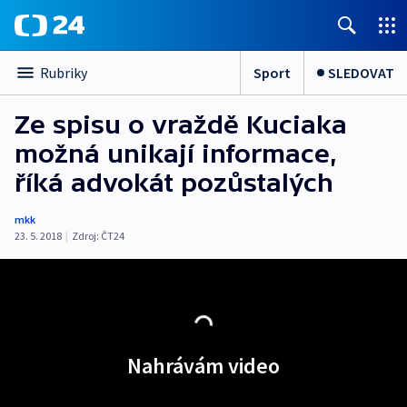
Sport
SLEDOVAT
Rubriky
Ze spisu o vraždě Kuciaka
možná unikají informace,
říká advokát pozůstalých
mkk
23. 5. 2018
|
Zdroj:
ČT24
Nahrávám video