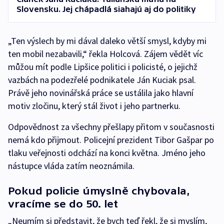
Slovensku. Jej chápadlá siahajú aj do politiky
„Ten výslech by mi dával daleko větší smysl, kdyby mi
ten mobil nezabavili,“ řekla Holcová. Zájem vědět víc
můžou mít podle Lipšice politici i policisté, o jejichž
vazbách na podezřelé podnikatele Ján Kuciak psal.
Právě jeho novinářská práce se ustálila jako hlavní
motiv zločinu, který stál život i jeho partnerku.
Odpovědnost za všechny přešlapy přitom v současnosti
nemá kdo přijmout. Policejní prezident Tibor Gašpar po
tlaku veřejnosti odchází na konci května. Jméno jeho
nástupce vláda zatím neoznámila.
Pokud policie úmyslně chybovala,
vracíme se do 50. let
„Neumím si představit, že bych teď řekl, že si myslím,