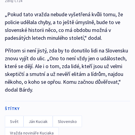
Zdroj:
ČT24
„Pokud tato vražda nebude vyšetřená kvůli tomu, že
policie udělala chyby, a to ještě úmyslně, bude to ve
slovenské historii něco, co má obdobu možná v
padesátých letech minulého století,“ dodal.
Přitom si není jistý, zda by to donutilo lidi na Slovensku
znovu vyjít do ulic. „Ono to není vždy jen o událostech,
které se dějí. Ale i o tom, zda lidé, kteří jsou už velmi
skeptičtí a smutní a už nevěří elitám a lídrům, najdou
někoho, o koho se opřou. Komu začnou důvěřovat,“
dodal Bárdy.
ŠTÍTKY
Svět
Ján Kuciak
Slovensko
Vražda novináře Kuciaka