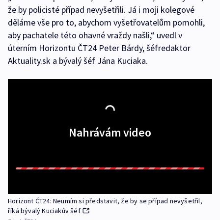
že by policisté případ nevyšetřili. Já i moji kolegové
děláme vše pro to, abychom vyšetřovatelům pomohli,
aby pachatele této ohavné vraždy našli,“ uvedl v
úterním Horizontu ČT24 Peter Bárdy, šéfredaktor
Aktuality.sk a bývalý šéf Jána Kuciaka.
Nahrávám video
Horizont ČT24: Neumím si představit, že by se případ nevyšetřil,
říká bývalý Kuciakův šéf