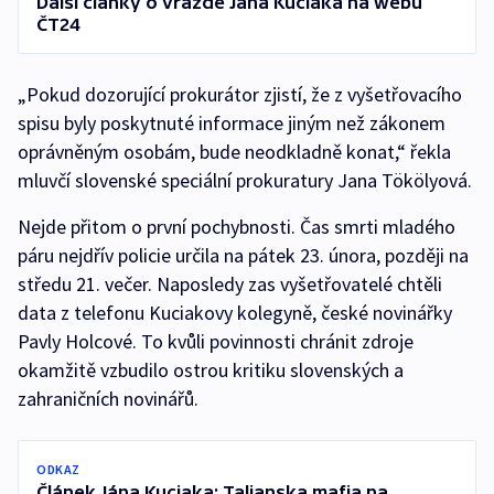
Další články o vraždě Jána Kuciaka na webu
ČT24
„Pokud dozorující prokurátor zjistí, že z vyšetřovacího
spisu byly poskytnuté informace jiným než zákonem
oprávněným osobám, bude neodkladně konat,“ řekla
mluvčí slovenské speciální prokuratury Jana Tökölyová.
Nejde přitom o první pochybnosti. Čas smrti mladého
páru nejdřív policie určila na pátek 23. února, později na
středu 21. večer. Naposledy zas vyšetřovatelé chtěli
data z telefonu Kuciakovy kolegyně, české novinářky
Pavly Holcové. To kvůli povinnosti chránit zdroje
okamžitě vzbudilo ostrou kritiku slovenských a
zahraničních novinářů.
ODKAZ
Článek Jána Kuciaka: Talianska mafia na