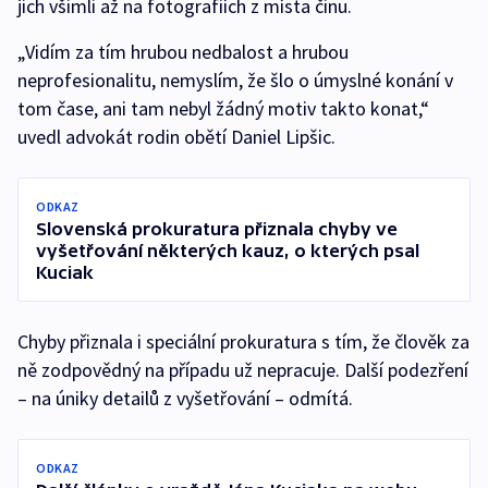
jich všimli až na fotografiích z místa činu.
„Vidím za tím hrubou nedbalost a hrubou
neprofesionalitu, nemyslím, že šlo o úmyslné konání v
tom čase, ani tam nebyl žádný motiv takto konat,“
uvedl advokát rodin obětí Daniel Lipšic.
ODKAZ
Slovenská prokuratura přiznala chyby ve
vyšetřování některých kauz, o kterých psal
Kuciak
Chyby přiznala i speciální prokuratura s tím, že člověk za
ně zodpovědný na případu už nepracuje. Další podezření
– na úniky detailů z vyšetřování – odmítá.
ODKAZ