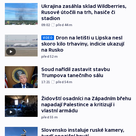
Ukrajina zasáhla sklad Wildberries,
Rusové útočili na trh, hasiče či
stadion
09:02
před 44
m
Dron na letišti u Lipska nesl
VIDEO
skoro kilo trhaviny, indicie ukazují
na Rusko
před 52
m
Soud nařídil zastavit stavbu
Trumpova tanečního sálu
17:21
před 54
m
Židovští osadníci na Západním břehu
napadají Palestince a kritizují i
vlastní armádu
před 55
m
Slovensko instaluje ruské kamery,
tvrdí opoziční hnutí