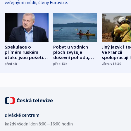
veřejnými médii, členy Eurovize.
Spekulace o
Pobyt u vodních
Jiný jazyk i t
přímém ruském
ploch zvyšuje
Ve Francii
útoku jsou pošetilé,
duševní pohodu,
spolupracují h
míní estonský
ukázala
různých zemí
před 4
h
před 13
h
včera v 15:30
bezpečnostní
mezinárodní studie
expert
Divácké centrum
každý všední den:
8:00—16:00 hodin