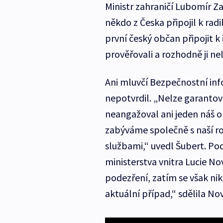
Ministr zahraničí Lubomír Z
někdo z Česka připojil k radi
první český občan připojit 
prověřovali a rozhodně ji ne
Ani mluvčí Bezpečnostní inf
nepotvrdil. „Nelze garantovat
neangažoval ani jeden náš ob
zabýváme společně s naší r
službami,“ uvedl Šubert. Pod
ministerstva vnitra Lucie No
podezření, zatím se však nik
aktuální případ,“ sdělila No