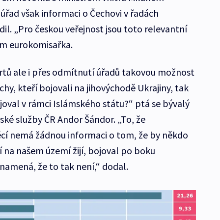
úřad však informaci o Čechovi v řadách
il. „Pro českou veřejnost jsou toto relevantní
om eurokomisařka.
tů ale i přes odmítnutí úřadů takovou možnost
chy, kteří bojovali na jihovýchodě Ukrajiny, tak
oval v rámci Islámského státu?“ ptá se bývalý
ské služby ČR Andor Šándor. „To, že
ěcí nemá žádnou informaci o tom, že by někdo
í na našem území žijí, bojoval po boku
namená, že to tak není,“ dodal.