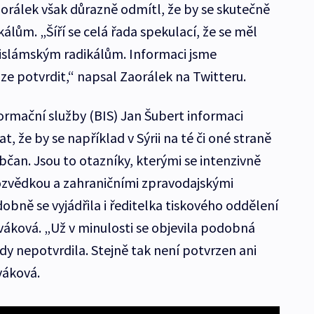
aorálek však důrazně odmítl, že by se skutečně
kálům. „Šíří se celá řada spekulací, že se měl
k islámským radikálům. Informaci jsme
lze potvrdit,“ napsal Zaorálek na Twitteru.
ormační služby (BIS) Jan Šubert informaci
, že by se například v Sýrii na té či oné straně
čan. Jsou to otazníky, kterými se intenzivně
ozvědkou a zahraničními zpravodajskými
obně se vyjádřila i ředitelka tiskového oddělení
váková. „Už v minulosti se objevila podobná
dy nepotvrdila. Stejně tak není potvrzen ani
váková.