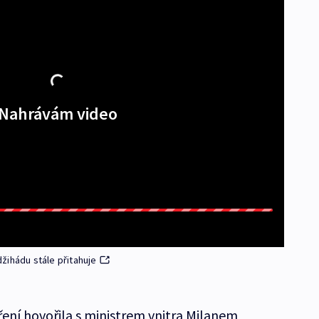
Nahrávám video
žihádu stále přitahuje
ení hovořila s ministrem vnitra Milanem