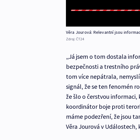
Věra Jourová: Relevantní jsou inform
Zdroj:
ČT24
„Já jsem o tom dostala infor
bezpečnosti a trestního práv
tom více nepátrala, nemyslím
signál, že se ten fenomén roz
že šlo o čerstvou informaci, 
koordinátor boje proti teror
máme podezření, že jsou tam
Věra Jourová v Událostech,