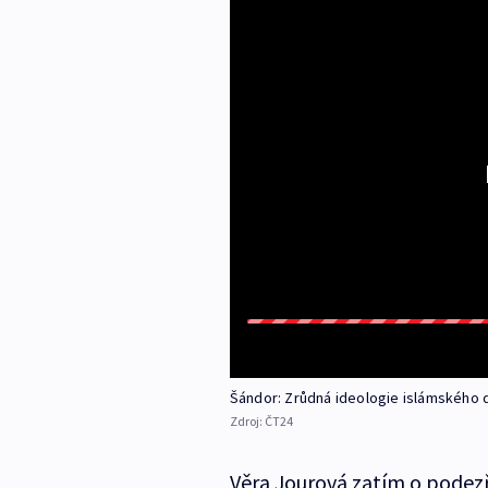
Šándor: Zrůdná ideologie islámského d
Zdroj:
ČT24
Věra Jourová zatím o podezř