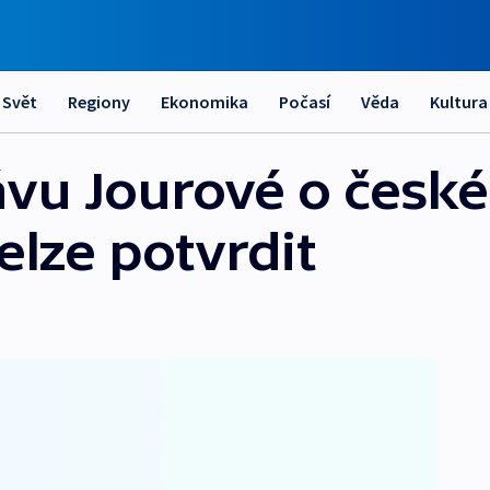
Svět
Regiony
Ekonomika
Počasí
Věda
Kultura
ávu Jourové o česk
elze potvrdit