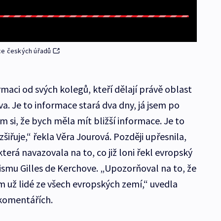
ace českých úřadů
maci od svých kolegů, kteří dělají právě oblast
a. Je to informace stará dva dny, já jsem po
 si, že bych měla mít bližší informace. Je to
šiřuje,“ řekla Věra Jourová. Později upřesnila,
která navazovala na to, co již loni řekl evropský
ismu Gilles de Kerchove. „Upozorňoval na to, že
 už lidé ze všech evropských zemí,“ uvedla
 komentářích.