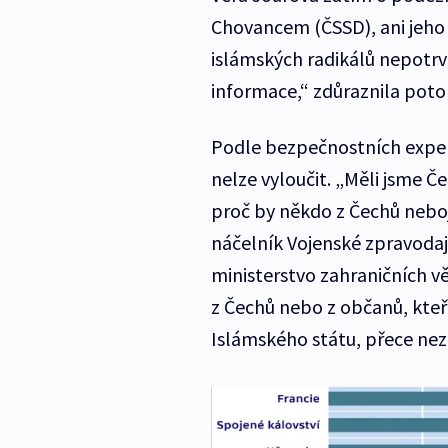
Chovancem (ČSSD), ani jeho 
islámských radikálů nepotrvd
informace,“ zdůraznila pot
Podle bezpečnostních exper
nelze vyloučit. „Měli jsme Če
proč by někdo z Čechů neboj
náčelník Vojenské zpravodaj
ministerstvo zahraničních v
z Čechů nebo z občanů, kteř
Islámského státu, přece nez