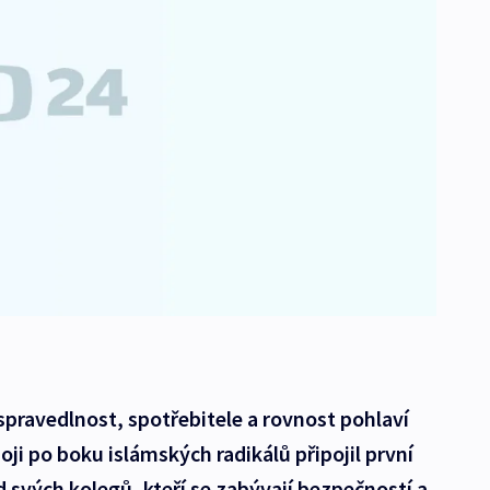
pravedlnost, spotřebitele a rovnost pohlaví
boji po boku islámských radikálů připojil první
d svých kolegů, kteří se zabývají bezpečností a