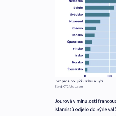
Evropané bojující v Iráku a Sýrii
Zdroj:
ČT24/bbc.com
Jourová v minulosti francou
islamistů odjelo do Sýrie válč