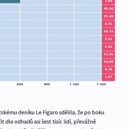
zskému deníku Le Figaro sdělila, že po boku
it dle odhadů asi šest tisíc lidí, převážně