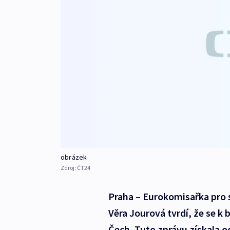
obrázek
Zdroj:
ČT24
Praha – Eurokomisařka pro s
Věra Jourová tvrdí, že se k 
Čech. Tuto zprávu získala o