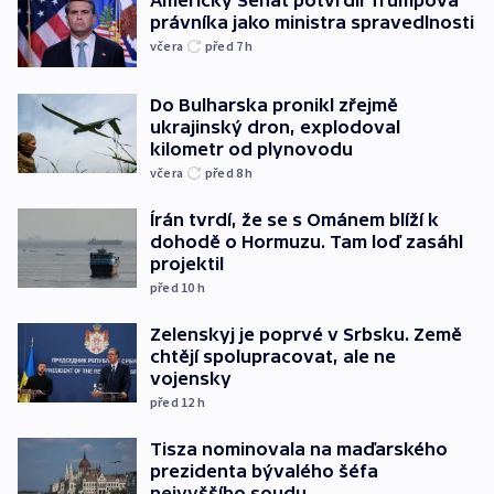
právníka jako ministra spravedlnosti
včera
před 7
h
Do Bulharska pronikl zřejmě
ukrajinský dron, explodoval
kilometr od plynovodu
včera
před 8
h
Írán tvrdí, že se s Ománem blíží k
dohodě o Hormuzu. Tam loď zasáhl
projektil
před 10
h
Zelenskyj je poprvé v Srbsku. Země
chtějí spolupracovat, ale ne
vojensky
před 12
h
Tisza nominovala na maďarského
prezidenta bývalého šéfa
nejvyššího soudu