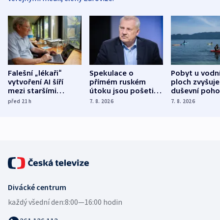
Falešní „lékaři“
Spekulace o
Pobyt u vodn
vytvoření AI šíří
přímém ruském
ploch zvyšuje
mezi staršími
útoku jsou pošetilé,
duševní poho
Poláky nebezpečné
míní estonský
ukázala
před 21
h
7. 8. 2026
7. 8. 2026
zdravotní rady
bezpečnostní
mezinárodní 
expert
Divácké centrum
každý všední den:
8:00—16:00 hodin