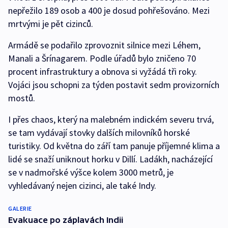
nepřežilo 189 osob a 400 je dosud pohřešováno. Mezi
mrtvými je pět cizinců.
Armádě se podařilo zprovoznit silnice mezi Léhem,
Manali a Šrínagarem. Podle úřadů bylo zničeno 70
procent infrastruktury a obnova si vyžádá tři roky.
Vojáci jsou schopni za týden postavit sedm provizorních
mostů.
I přes chaos, který na malebném indickém severu trvá,
se tam vydávají stovky dalších milovníků horské
turistiky. Od května do září tam panuje příjemné klima a
lidé se snaží uniknout horku v Dillí. Ladákh, nacházející
se v nadmořské výšce kolem 3000 metrů, je
vyhledávaný nejen cizinci, ale také Indy.
GALERIE
Evakuace po záplavách Indii