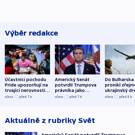
Výběr redakce
Účastníci pochodu
Americký Senát
Do Bulharska
Pride upozorňují na
potvrdil Trumpova
pronikl zřejm
trvající nerovnosti i
právníka jako
ukrajinský dr
společenskou
ministra
explodoval k
včera
před 7
h
včera
před 7
h
včera
před 8
h
atmosféru
spravedlnosti
od plynovod
Aktuálně z rubriky
Svět
Americký Senát potvrdil Trumpova