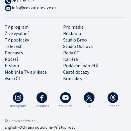
261 136 113
info@ceskatelevize.cz
TV program
Pro média
Živé vysílání
Reklama
TV poplatky
Studio Brno
Teletext
Studio Ostrava
Podcasty
Rada ČT
Počasí
Kariéra
E-shop
Podávání námětů
Mobilní a TV aplikace
Časté dotazy
Vše o ČT
Kontakty
Instagram
Facebook
YouTube
X
Threads
© Česká televize
•
•
English
Ochrana soukromí
Přístupnost