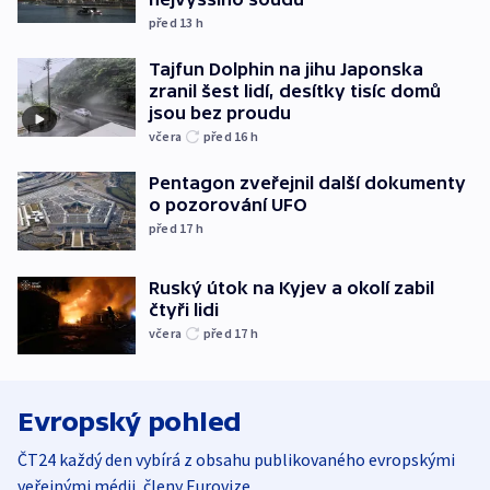
před 13
h
Tajfun Dolphin na jihu Japonska
zranil šest lidí, desítky tisíc domů
jsou bez proudu
včera
před 16
h
Pentagon zveřejnil další dokumenty
o pozorování UFO
před 17
h
Ruský útok na Kyjev a okolí zabil
čtyři lidi
včera
před 17
h
Evropský pohled
ČT24 každý den vybírá z obsahu publikovaného evropskými
veřejnými médii, členy Eurovize.