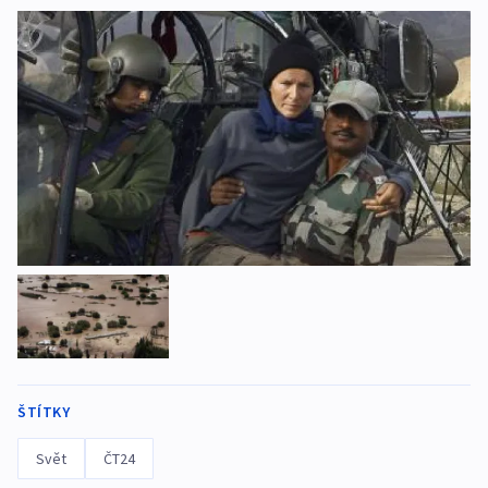
ŠTÍTKY
Svět
ČT24