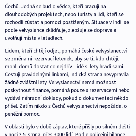
Čechů. Jedná se buď o vědce, kteří pracují na
dlouhodobých projektech, nebo turisty a lidi, kteří se
rozhodli zůstat a pomoci postiženým. Situace v Indii se
podle velvyslance zklidňuje, zlepšuje se doprava a
uvolňují místa v letadlech.
Lidem, kteří chtějí odjet, pomáhá české velvyslanectví
se změnami rezervací letenek, aby se ti, kdo chtějí,
mohli domů dostat co nejdřív. Lidé si lety hradí sami.
Cestují pravidelnými linkami, indická strana nevypravila
žádné zvláštní lety. Velvyslanectví nemá možnost
poskytnout finance, pomáhá pouze s rezervacemi nebo
vydává náhradní doklady, pokud o dokumentaci někdo
přišel. Zatím nikdo z Čechů velvyslanectví nepožádal o
peněžní pomoc.
V oblasti bylo v době záplav, které přišly po silném dešti
v noci z 5. srpna, přes 3000 lidí. Podle policejní bilance