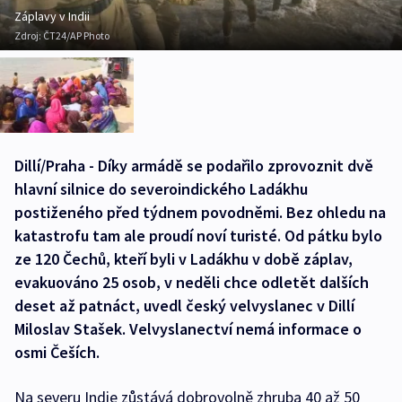
Záplavy v Indii
Zdroj:
ČT24/AP Photo
Dillí/Praha - Díky armádě se podařilo zprovoznit dvě
hlavní silnice do severoindického Ladákhu
postiženého před týdnem povodněmi. Bez ohledu na
katastrofu tam ale proudí noví turisté. Od pátku bylo
ze 120 Čechů, kteří byli v Ladákhu v době záplav,
evakuováno 25 osob, v neděli chce odletět dalších
deset až patnáct, uvedl český velvyslanec v Dillí
Miloslav Stašek. Velvyslanectví nemá informace o
osmi Češích.
Na severu Indie zůstává dobrovolně zhruba 40 až 50