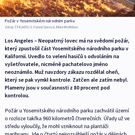
Požár v Yosemitském národním parku
Zdroj:
ČTK/AP/U.S. Forest Service, Mike McMillan
Los Angeles – Neopatrný lovec má na svědomí požár,
který zpustošil část Yosemitského národního parku v
Kalifornii. Uvedlo to velení hasičů s odvoláním na
vyšetřovatele, nicméně pachatelovo jméno
neoznámilo. Muž navzdory zákazu rozdělal oheň,
který se pak vymkl kontrole. Zatčen ale zatím nebyl.
Plameny jsou v současnosti z 80 procent pod
kontrolou.
Požár u Yosemitského národního parku zachvátil území
o rozloze takřka 960 kilometrů čtverečních. Úřady už ve
středu vyloučily, že mohl vzniknout na plantáži
marihuany. Jde o čtvrtý nejrozsáhlejší požár v dějinách