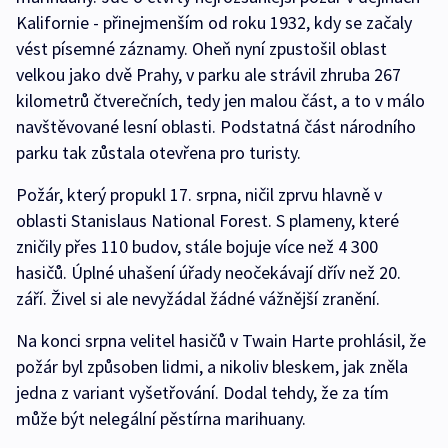
Kalifornie - přinejmenším od roku 1932, kdy se začaly
vést písemné záznamy. Oheň nyní zpustošil oblast
velkou jako dvě Prahy, v parku ale strávil zhruba 267
kilometrů čtverečních, tedy jen malou část, a to v málo
navštěvované lesní oblasti. Podstatná část národního
parku tak zůstala otevřena pro turisty.
Požár, který propukl 17. srpna, ničil zprvu hlavně v
oblasti Stanislaus National Forest. S plameny, které
zničily přes 110 budov, stále bojuje více než 4 300
hasičů. Úplné uhašení úřady neočekávají dřív než 20.
září. Živel si ale nevyžádal žádné vážnější zranění.
Na konci srpna velitel hasičů v Twain Harte prohlásil, že
požár byl způsoben lidmi, a nikoliv bleskem, jak zněla
jedna z variant vyšetřování. Dodal tehdy, že za tím
může být nelegální pěstírna marihuany.