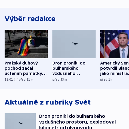
Výběr redakce
Pražský duhový
Dron pronikl do
Americký Sen
pochod začal
bulharského
potvrdil Blan
uctěním památky
vzdušného
jako ministra
obětí berlínského
prostoru,
spravedlnost
12:02
před 21
m
před 53
m
před 1
h
útoku
explodoval kilometr
od plynovodu
Aktuálně z rubriky
Svět
Dron pronikl do bulharského
vzdušného prostoru, explodoval
kilometr od plynovodu