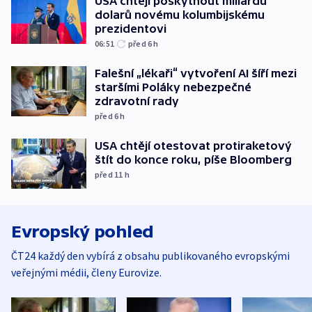
USA chtějí poskytnout miliardu
dolarů novému kolumbijskému
prezidentovi
06:51
před 6
h
Falešní „lékaři“ vytvoření AI šíří mezi
staršími Poláky nebezpečné
zdravotní rady
před 6
h
USA chtějí otestovat protiraketový
štít do konce roku, píše Bloomberg
před 11
h
Evropský pohled
ČT24 každý den vybírá z obsahu publikovaného evropskými
veřejnými médii, členy Eurovize.