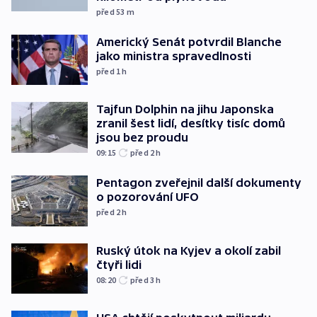
před 53
m
Americký Senát potvrdil Blanche
jako ministra spravedlnosti
před 1
h
Tajfun Dolphin na jihu Japonska
zranil šest lidí, desítky tisíc domů
jsou bez proudu
09:15
před 2
h
Pentagon zveřejnil další dokumenty
o pozorování UFO
před 2
h
Ruský útok na Kyjev a okolí zabil
čtyři lidi
08:20
před 3
h