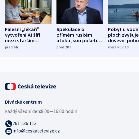
Falešní „lékaři“
Spekulace o
Pobyt u vodn
vytvoření AI šíří
přímém ruském
ploch zvyšuje
mezi staršími
útoku jsou pošetilé,
duševní poho
Poláky nebezpečné
míní estonský
ukázala
před 6
h
před 20
h
včera v 07:30
zdravotní rady
bezpečnostní
mezinárodní 
expert
Divácké centrum
každý všední den:
8:00—16:00 hodin
261 136 113
info@ceskatelevize.cz