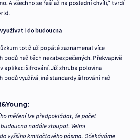
 A všechno se řeší až na poslední chvíli,“ tvrdí
rld.
 využívat i do budoucna
 Průzkum totiž už popáté zaznamenal více
h bodů než těch nezabezpečených. Překvapivě
 aplikaci šifrování. Již zhruba polovina
bodů využívá jiné standardy šifrování než
st&Young:
ího měření lze předpokládat, že počet
o budoucna nadále stoupat. Velmi
 do vyššího kmitočtového pásma. Očekáváme