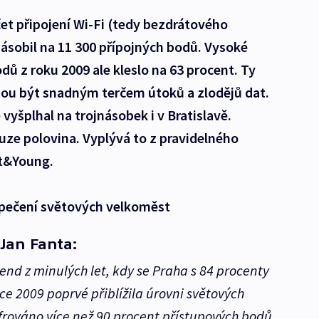
čet připojení Wi-Fi (tedy bezdrátového
jnásobil na 11 300 přípojných bodů. Vysoké
 z roku 2009 ale kleslo na 63 procent. Ty
 být snadným terčem útoků a zlodějů dat.
vyšplhal na trojnásobek i v Bratislavě.
uze polovina. Vyplývá to z pravidelného
t&Young.
zpečení světových velkoměst
Jan Fanta:
rend z minulých let, kdy se Praha s 84 procenty
e 2009 poprvé přiblížila úrovni světových
frováno více než 90 procent přístupových bodů.