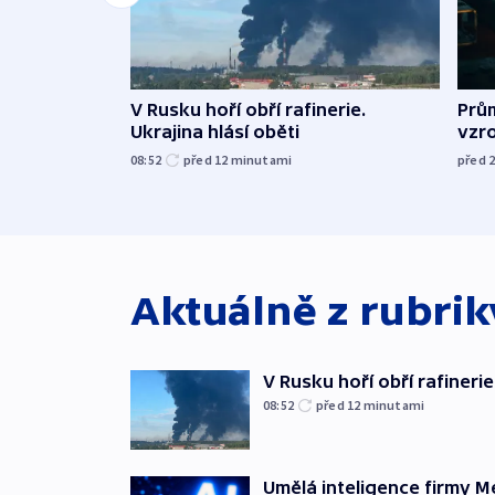
V Rusku hoří obří rafinerie.
Prů
Ukrajina hlásí oběti
vzro
08:52
před 12
minutami
před 
Aktuálně z rubri
V Rusku hoří obří rafinerie
08:52
před 12
minutami
Umělá inteligence firmy M