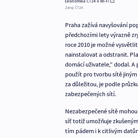
Ekonomika ČT24 o Wi-Fi
Zdroj:
ČT24
Praha zažívá navyšování pop
předchozími lety výrazně zr
roce 2010 je možné vysvětli
nainstalovat a odstranit. Pl
domácí uživatele,“ dodal. 
použít pro tvorbu sítě jiný
za důležitou, je podle průzk
zabezpečených sítí.
Nezabezpečené sítě mohou 
síť totiž umožňuje zkušeným 
tím pádem i k citlivým datů