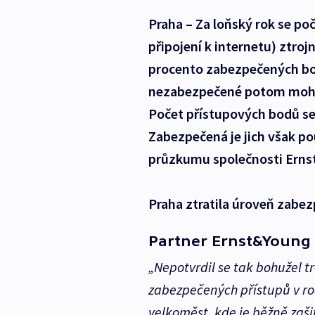
Praha – Za loňský rok se po
připojení k internetu) ztro
procento zabezpečených bodů
nezabezpečené potom mohou
Počet přístupových bodů se 
Zabezpečená je jich však po
průzkumu společnosti Erns
Praha ztratila úroveň zabe
Partner Ernst&Young 
„Nepotvrdil se tak bohužel t
zabezpečených přístupů v roc
velkoměst, kde je běžně zaši