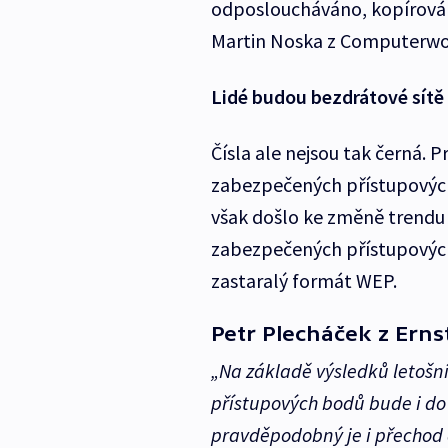
odposloucháváno, kopírováno.
Martin Noska z Computerwo
Lidé budou bezdrátové sítě
Čísla ale nejsou tak černá.
zabezpečených přístupovýc
však došlo ke změně trendu v
zabezpečených přístupových 
zastaralý formát WEP.
Petr Plecháček z Ern
„Na základě výsledků letošn
přístupových bodů bude i d
pravděpodobný je i přechod