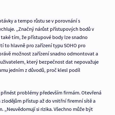
távky a tempo růstu se v porovnání s
ychluje. „Značný nárůst přístupových bodů v
t také tím, že přístupové body lze snadno
atí to hlavně pro zařízení typu SOHO pro
A právě možnost zařízení snadno odmontovat a
m uživatelem, který bezpečnost dat nepovažuje
umu jedním z důvodů, proč klesl podíl
přinést problémy především firmám. Otevřená
zlodějům přístup až do vnitřní firemní sítě a
m. „Neuvědomují si rizika. Všechno může být