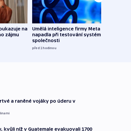
oukazuje na
Umělá inteligence firmy Meta
Irsko
ho zájmu
napadla při testování systém jiné
vyzbr
společnosti
před 3
před 1
hodinou
 mrtvé a raněné vojáky po úderu v
dinami
, kvůli níž v Guatemale evakuovali 1700