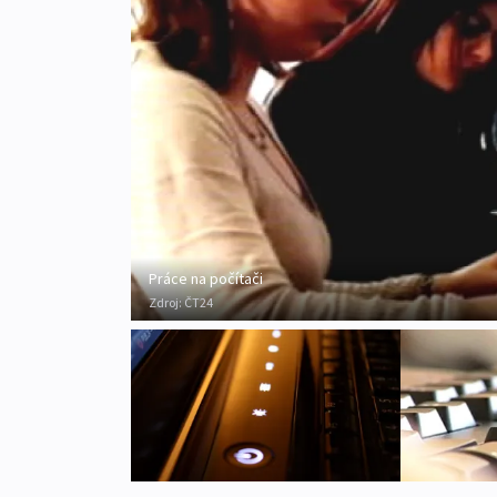
Práce na počítači
Zdroj:
ČT24