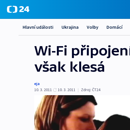
Hlavní události
Ukrajina
Volby
Domácí
Wi-Fi připojení
však klesá
eja
10. 3. 2011
10. 3. 2011
|
Zdroj:
ČT24