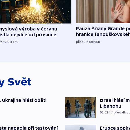
Pauza Ariany Grande p
myslová výroba v červnu
hranice fanouškovské
stla nejvíce od prosince
před 1
hodinou
22
minutami
ky
Svět
. Ukrajina hlásí oběti
Izrael hlásí
Libanonu
06:02
před 4
ho
Erupce sopky
eta napadla při testování