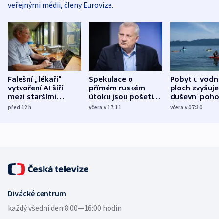
veřejnými médii, členy Eurovize.
Falešní „lékaři“
Spekulace o
Pobyt u vodn
vytvoření AI šíří
přímém ruském
ploch zvyšuje
mezi staršími
útoku jsou pošetilé,
duševní poho
Poláky nebezpečné
míní estonský
ukázala
před 12
h
včera v 17:11
včera v 07:30
zdravotní rady
bezpečnostní
mezinárodní 
expert
Divácké centrum
každý všední den:
8:00—16:00 hodin