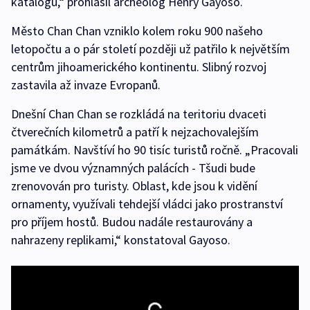
katalogů,“ prohlásil archeolog Henry Gayoso.
Město Chan Chan vzniklo kolem roku 900 našeho
letopočtu a o pár století později už patřilo k největším
centrům jihoamerického kontinentu. Slibný rozvoj
zastavila až invaze Evropanů.
Dnešní Chan Chan se rozkládá na teritoriu dvaceti
čtverečních kilometrů a patří k nejzachovalejším
památkám. Navštíví ho 90 tisíc turistů ročně. „Pracovali
jsme ve dvou významných palácích - Tšudi bude
zrenovován pro turisty. Oblast, kde jsou k vidění
ornamenty, využívali tehdejší vládci jako prostranství
pro příjem hostů. Budou nadále restaurovány a
nahrazeny replikami,“ konstatoval Gayoso.