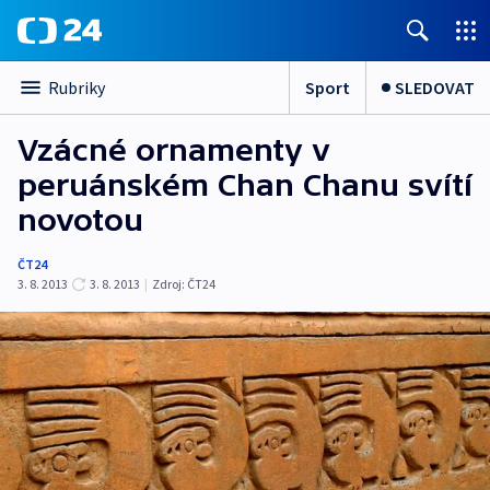
Sport
SLEDOVAT
Rubriky
Vzácné ornamenty v
peruánském Chan Chanu svítí
novotou
ČT24
3. 8. 2013
3. 8. 2013
|
Zdroj:
ČT24