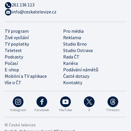
261 136 113
info@ceskatelevize.cz
TV program
Pro média
Živé vysílání
Reklama
TV poplatky
Studio Brno
Teletext
Studio Ostrava
Podcasty
Rada ČT
Počasí
Kariéra
E-shop
Podávání námětů
Mobilní a TV aplikace
Časté dotazy
Vše o ČT
Kontakty
Instagram
Facebook
YouTube
X
Threads
© Česká televize