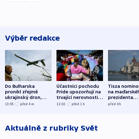
Výběr redakce
Do Bulharska
Účastníci pochodu
Tisza nomino
pronikl zřejmě
Pride upozorňují na
na maďarské
ukrajinský dron,
trvající nerovnosti i
prezidenta
explodoval kilometr
společenskou
bývalého šéf
13:05
před 4
m
12:02
před 1
h
před 4
h
od plynovodu
atmosféru
nejvyššího s
Aktuálně z rubriky
Svět