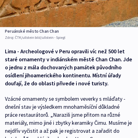
Peruánské město Chan Chan
Zdroj:
ČTK/ullstein bild/ullstein - Spiegl
Lima - Archeologové v Peru opravili víc než 500 let
staré ornamenty v indiánském městě Chan Chan. Jde
o jednu z mála dochovaných památek původního
osídlení jihoamerického kontinentu. Místní úřady
doufají, že do oblasti přivede i nové turisty.
Vzácné ornamenty se symbolem veverky s mláďaty -
dnešní stav je výsledkem mnohaměsíční důkladné
práce restaurátorů. „Narazili jsme přitom na různé
materiály, mimo jiné i zbytky keramiky Čimu. Musíme je
nejdřív vyčistit a až pak je registrovat a zařadit do