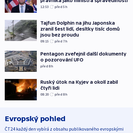
právníka jako ministra spravedlnosti
12:53
před 5
h
Tajfun Dolphin na jihu Japonska
zranil šest lidí, desítky tisíc domů
jsou bez proudu
09:15
před 7
h
Pentagon zveřejnil další dokumenty
o pozorování UFO
před 8
h
Ruský útok na Kyjev a okolí zabil
čtyři lidi
08:20
před 8
h
Evropský pohled
ČT24 každý den vybírá z obsahu publikovaného evropskými