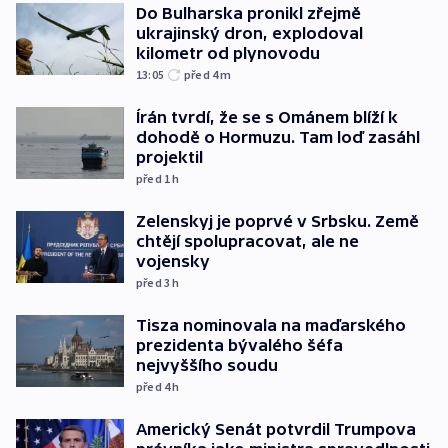
Do Bulharska pronikl zřejmě
ukrajinský dron, explodoval
kilometr od plynovodu
13:05
před 4
m
Írán tvrdí, že se s Ománem blíží k
dohodě o Hormuzu. Tam loď zasáhl
projektil
před 1
h
Zelenskyj je poprvé v Srbsku. Země
chtějí spolupracovat, ale ne
vojensky
před 3
h
Tisza nominovala na maďarského
prezidenta bývalého šéfa
nejvyššího soudu
před 4
h
Americký Senát potvrdil Trumpova