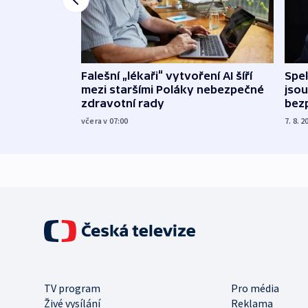
Falešní „lékaři“ vytvoření AI šíří
Spe
mezi staršími Poláky nebezpečné
jsou
zdravotní rady
bez
včera v 07:00
7. 8. 2
TV program
Pro média
Živé vysílání
Reklama