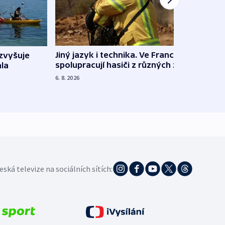
Jiný jazyk i technika. Ve Francii
zvyšuje
„Musí
spolupracují hasiči z různých zemí
la
polit
demo
6. 8. 2026
5. 8. 20
eská televize na sociálních sítích: