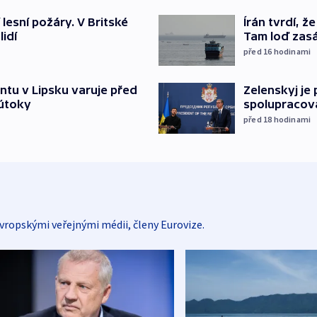
 lesní požáry. V Britské
Írán tvrdí, 
lidí
Tam loď zasáh
před 16
hodinami
ntu v Lipsku varuje před
Zelenskyj je
 útoky
spolupracova
před 18
hodinami
vropskými veřejnými médii, členy Eurovize.