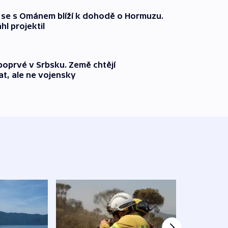
že se s Ománem blíží k dohodě o Hormuzu.
l projektil
 poprvé v Srbsku. Země chtějí
t, ale ne vojensky