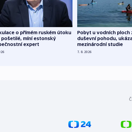
kulace o přímém ruském útoku
Pobyt u vodních ploch 
 pošetilé, míní estonský
duševní pohodu, ukáza
pečnostní expert
mezinárodní studie
026
7. 8. 2026
Č