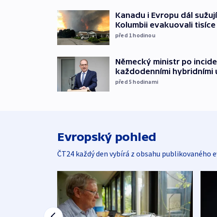
Kanadu i Evropu dál sužují
Kolumbii evakuovali tisíce 
před 1
hodinou
Německý ministr po incide
každodenními hybridními
před 5
hodinami
Evropský pohled
ČT24 každý den vybírá z obsahu publikovaného e