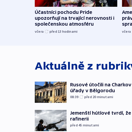
Účastníci pochodu Pride
Ame
upozorňují na trvající nerovnosti i
práv
společenskou atmosféru
spr
včera
před 13
hodinami
včera
Aktuálně z rubri
Rusové útočili na Charkov 
úřady v Bělgorodu
08:39
před 20
minutami
Jemenští hútíové tvrdí, ž
rafinerii
před 45
minutami