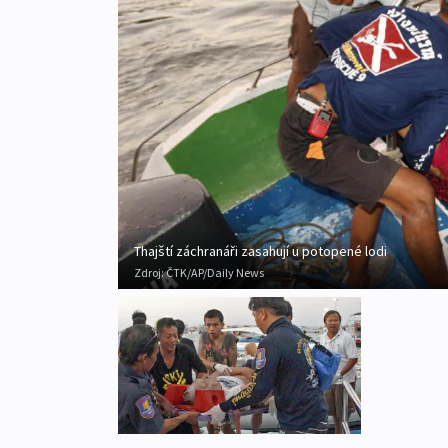
Thajští záchranáři zasahují u potopené lodi
Zdroj:
ČTK/AP/Daily News