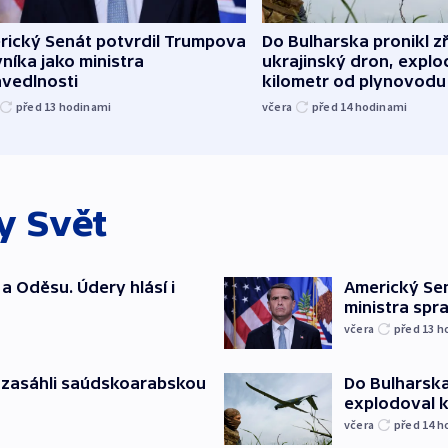
rický Senát potvrdil Trumpova
Do Bulharska pronikl z
níka jako ministra
ukrajinský dron, explo
avedlnosti
kilometr od plynovodu
před 13
hodinami
včera
před 14
hodinami
ky
Svět
a Oděsu. Údery hlásí i
Americký Sen
ministra spr
včera
před 13
h
e zasáhli saúdskoarabskou
Do Bulharska
explodoval 
včera
před 14
h