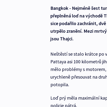
Bangkok - Nejméně šest turi
přeplněná loď na východě Th
sice podařilo zachránit, dvě 
utrpělo zranění. Mezi mrtvým
jsou Thajci.
Neštěstí se stalo krátce po 
Pattaya asi 100 kilometrů 
mělo problémy s motorem, kvů
urychleně přesouvat na druh
potopila.
Loď prý měla maximální kapa
policie pátrá.