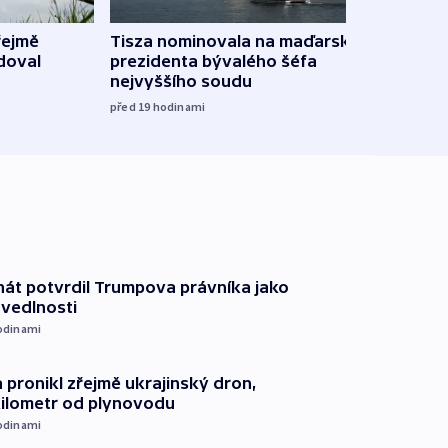
řejmě
Tisza nominovala na maďarského
Ruský
doval
prezidenta bývalého šéfa
čtyři 
nejvyššího soudu
včera
před 19
hodinami
át potvrdil Trumpova právníka jako
avedlnosti
odinami
 pronikl zřejmě ukrajinský dron,
kilometr od plynovodu
odinami