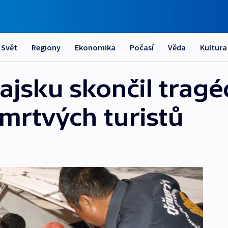
Svět
Regiony
Ekonomika
Počasí
Věda
Kultura
hajsku skončil tragéd
mrtvých turistů