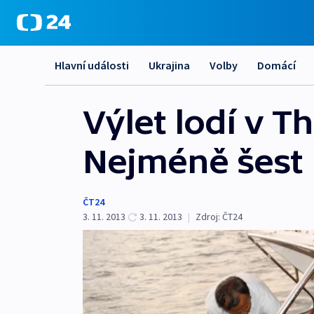
Hlavní události
Ukrajina
Volby
Domácí
Výlet lodí v T
Nejméně šest 
ČT24
3. 11. 2013
3. 11. 2013
|
Zdroj:
ČT24