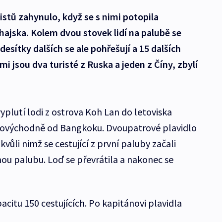
stů zahynulo, když se s nimi potopila
ajska. Kolem dvou stovek lidí na palubě se
desítky dalších se ale pohřešují a 15 dalších
i jsou dva turisté z Ruska a jeden z Číny, zbylí
vyplutí lodi z ostrova Koh Lan do letoviska
jihovýchodně od Bangkoku. Dvoupatrové plavidlo
li nimž se cestující z první paluby začali
ou palubu. Loď se převrátila a nakonec se
citu 150 cestujících. Po kapitánovi plavidla