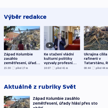
Výběr redakce
Západ Kolumbie
Ke stažení vládní
Ukrajina cílila
zasáhlo
kulturní politiky
rafinerii v
zemětřesení, úřady
vyzvaly profesní
Tatarstánu, 
hlásí přes sto obětí
organizace, spolky i
útočilo na mě
15:30
před 27
m
10:07
před 41
m
08:44
před 44
odbory
benzinky či s
WHO
Aktuálně z rubriky
Svět
Západ Kolumbie zasáhlo
zemětřesení, úřady hlásí přes sto