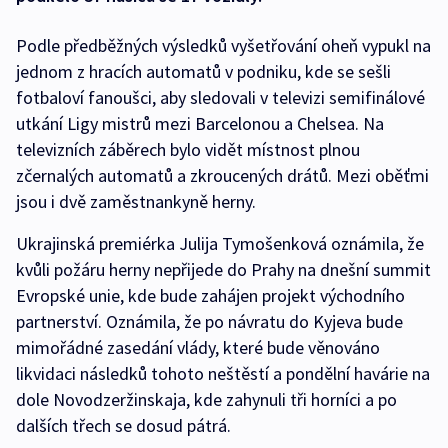
Podle předběžných výsledků vyšetřování oheň vypukl na
jednom z hracích automatů v podniku, kde se sešli
fotbaloví fanoušci, aby sledovali v televizi semifinálové
utkání Ligy mistrů mezi Barcelonou a Chelsea. Na
televizních záběrech bylo vidět místnost plnou
zčernalých automatů a zkroucených drátů. Mezi oběťmi
jsou i dvě zaměstnankyně herny.
Ukrajinská premiérka Julija Tymošenková oznámila, že
kvůli požáru herny nepřijede do Prahy na dnešní summit
Evropské unie, kde bude zahájen projekt východního
partnerství. Oznámila, že po návratu do Kyjeva bude
mimořádné zasedání vlády, které bude věnováno
likvidaci následků tohoto neštěstí a pondělní havárie na
dole Novodzeržinskaja, kde zahynuli tři horníci a po
dalších třech se dosud pátrá.