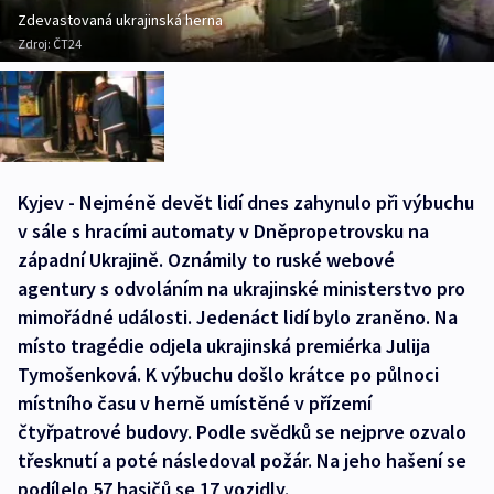
Zdevastovaná ukrajinská herna
Zdroj:
ČT24
Kyjev - Nejméně devět lidí dnes zahynulo při výbuchu
v sále s hracími automaty v Dněpropetrovsku na
západní Ukrajině. Oznámily to ruské webové
agentury s odvoláním na ukrajinské ministerstvo pro
mimořádné události. Jedenáct lidí bylo zraněno. Na
místo tragédie odjela ukrajinská premiérka Julija
Tymošenková. K výbuchu došlo krátce po půlnoci
místního času v herně umístěné v přízemí
čtyřpatrové budovy. Podle svědků se nejprve ozvalo
třesknutí a poté následoval požár. Na jeho hašení se
podílelo 57 hasičů se 17 vozidly.