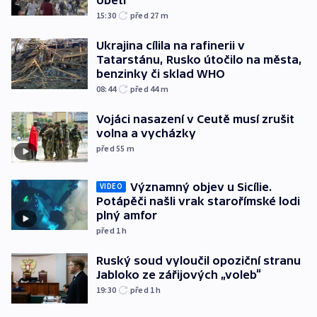
obětí
15:30
před 27
m
Ukrajina cílila na rafinerii v
Tatarstánu, Rusko útočilo na města,
benzinky či sklad WHO
08:44
před 44
m
Vojáci nasazení v Ceutě musí zrušit
volna a vycházky
před 55
m
Významný objev u Sicílie.
VIDEO
Potápěči našli vrak starořímské lodi
plný amfor
před 1
h
Ruský soud vyloučil opoziční stranu
Jabloko ze zářijových „voleb“
19:30
před 1
h