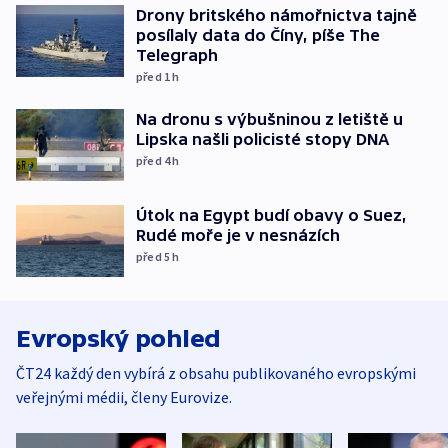
Drony britského námořnictva tajně
posílaly data do Číny, píše The
Telegraph
před 1
h
Na dronu s výbušninou z letiště u
Lipska našli policisté stopy DNA
před 4
h
Útok na Egypt budí obavy o Suez,
Rudé moře je v nesnázích
před 5
h
Evropský pohled
ČT24 každý den vybírá z obsahu publikovaného evropskými
veřejnými médii, členy Eurovize.