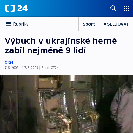
Sport
SLEDOVAT
Rubriky
Výbuch v ukrajinské herně
zabil nejméně 9 lidí
ČT24
7. 5. 2009
7. 5. 2009
|
Zdroj:
ČT24