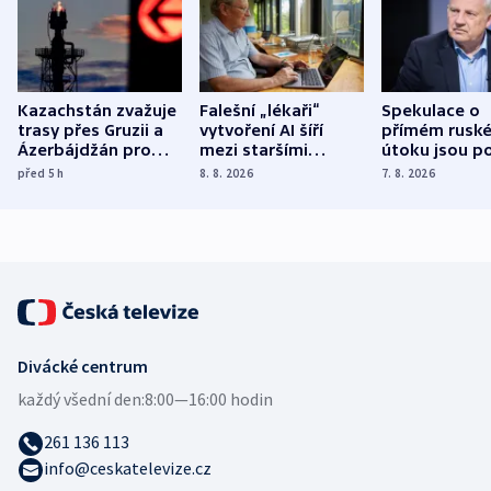
Kazachstán zvažuje
Falešní „lékaři“
Spekulace o
trasy přes Gruzii a
vytvoření AI šíří
přímém rusk
Ázerbájdžán pro
mezi staršími
útoku jsou po
vývoz ropy do
Poláky nebezpečné
míní estonsk
před 5
h
8. 8. 2026
7. 8. 2026
Evropy
zdravotní rady
bezpečnostn
expert
Divácké centrum
každý všední den:
8:00—16:00 hodin
261 136 113
info@ceskatelevize.cz