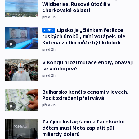
Wildberies. Rusové útočili v
Charkovské oblasti
před 1
h
Lipsko je „článkem řetězce
VIDEO
ruských útoků“, míní Votápek. Dle
Kotena za tím může být kdokoli
před 2
h
V Kongu hrozí mutace eboly, obávají
se virologové
před 2
h
Bulharsko končí s cenami v levech.
Pocit zdražení přetrvává
před 3
h
Za újmu Instagramu a Facebooku
dětem musí Meta zaplatit půl
miliardy dolarů