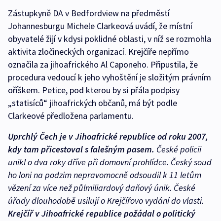
Zástupkyně DA v Bedfordview na předměstí
Johannesburgu Michele Clarkeová uvádí, že místní
obyvatelé žijí v kdysi poklidné oblasti, v níž se rozmohla
aktivita zločineckých organizací. Krejčíře nepřímo
označila za jihoafrického Al Caponeho. Připustila, že
procedura vedoucí k jeho vyhoštění je složitým právním
oříškem. Petice, pod kterou by si přála podpisy
„statisíců“ jihoafrických občanů, má být podle
Clarkeové předložena parlamentu.
Uprchlý Čech je v Jihoafrické republice od roku 2007,
kdy tam přicestoval s falešným pasem.
České policii
unikl o dva roky dříve při domovní prohlídce. Český soud
ho loni na podzim nepravomocně odsoudil k 11 letům
vězení za více než půlmiliardový daňový únik. České
úřady dlouhodobě usilují o Krejčířovo vydání do vlasti.
Krejčíř v Jihoafrické republice požádal o politický