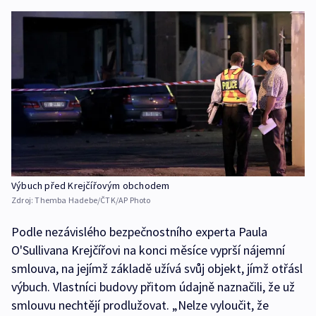
Výbuch před Krejčířovým obchodem
Zdroj:
Themba Hadebe/ČTK/AP Photo
Podle nezávislého bezpečnostního experta Paula
O'Sullivana Krejčířovi na konci měsíce vyprší nájemní
smlouva, na jejímž základě užívá svůj objekt, jímž otřásl
výbuch. Vlastníci budovy přitom údajně naznačili, že už
smlouvu nechtějí prodlužovat. „Nelze vyloučit, že