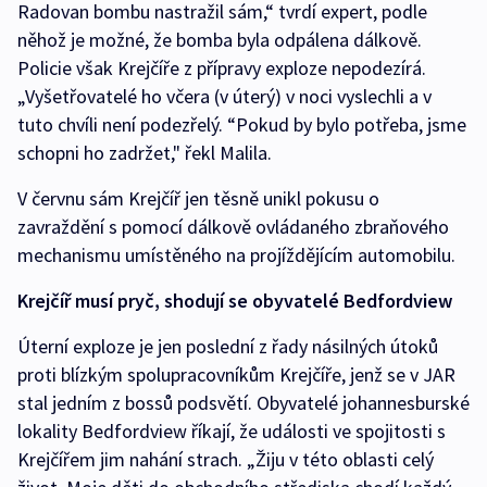
Radovan bombu nastražil sám,“ tvrdí expert, podle
něhož je možné, že bomba byla odpálena dálkově.
Policie však Krejčíře z přípravy exploze nepodezírá.
„Vyšetřovatelé ho včera (v úterý) v noci vyslechli a v
tuto chvíli není podezřelý. “Pokud by bylo potřeba, jsme
schopni ho zadržet," řekl Malila.
V červnu sám Krejčíř jen těsně unikl pokusu o
zavraždění s pomocí dálkově ovládaného zbraňového
mechanismu umístěného na projíždějícím automobilu.
Krejčíř musí pryč, shodují se obyvatelé Bedfordview
Úterní exploze je jen poslední z řady násilných útoků
proti blízkým spolupracovníkům Krejčíře, jenž se v JAR
stal jedním z bossů podsvětí. Obyvatelé johannesburské
lokality Bedfordview říkají, že události ve spojitosti s
Krejčířem jim nahání strach. „Žiju v této oblasti celý