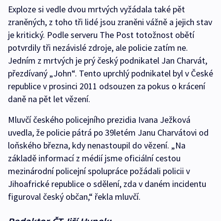
Exploze si vedle dvou mrtvých vyžádala také pět
zraněných, z toho tři lidé jsou zraněni vážně a jejich stav
je kritický. Podle serveru The Post totožnost obětí
potvrdily tři nezávislé zdroje, ale policie zatím ne.
Jedním z mrtvých je prý český podnikatel Jan Charvát,
přezdívaný „John“. Tento uprchlý podnikatel byl v České
republice v prosinci 2011 odsouzen za pokus o krácení
daně na pět let vězení.
Mluvčí českého policejního prezidia Ivana Ježková
uvedla, že policie pátrá po 39letém Janu Charvátovi od
loňského března, kdy nenastoupil do vězení. „Na
základě informací z médií jsme oficiální cestou
mezinárodní policejní spolupráce požádali policii v
Jihoafrické republice o sdělení, zda v daném incidentu
figuroval český občan,“ řekla mluvčí.