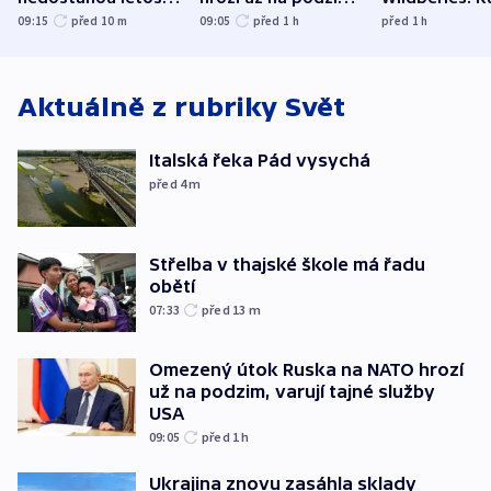
kraje na silnice ani
varují tajné služby
útočili v Cha
09:15
před 10
m
09:05
před 1
h
před 1
h
korunu, řekl Půta
USA
oblasti
Aktuálně z rubriky
Svět
Italská řeka Pád vysychá
před 4
m
Střelba v thajské škole má řadu
obětí
07:33
před 13
m
Omezený útok Ruska na NATO hrozí
už na podzim, varují tajné služby
USA
09:05
před 1
h
Ukrajina znovu zasáhla sklady