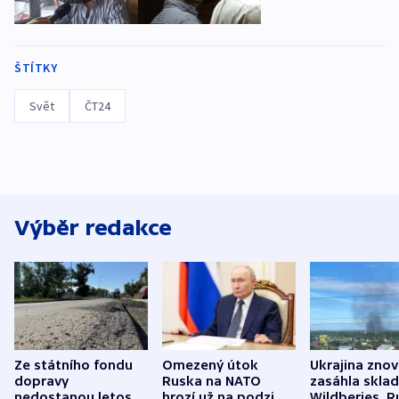
ŠTÍTKY
Svět
ČT24
Výběr redakce
Ze státního fondu
Omezený útok
Ukrajina zno
dopravy
Ruska na NATO
zasáhla skla
nedostanou letos
hrozí už na podzim,
Wildberies. 