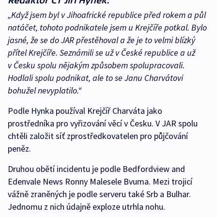
Redaktor ČT Jiří Hynek:
„Když jsem byl v Jihoafrické republice před rokem a půl
natáčet, tohoto podnikatele jsem u Krejčíře potkal. Bylo
jasné, že se do JAR přestěhoval a že je to velmi blízký
přítel Krejčíře. Seznámili se už v České republice a už
v Česku spolu nějakým způsobem spolupracovali.
Hodlali spolu podnikat, ale to se Janu Charvátovi
bohužel nevyplatilo.“
Podle Hynka používal Krejčíř Charváta jako
prostředníka pro vyřizování věcí v Česku. V JAR spolu
chtěli založit síť zprostředkovatelen pro půjčování
peněz.
Druhou obětí incidentu je podle Bedfordview and
Edenvale News Ronny Malesele Bvuma. Mezi trojicí
vážně zraněných je podle serveru také Srb a Bulhar.
Jednomu z nich údajně exploze utrhla nohu.