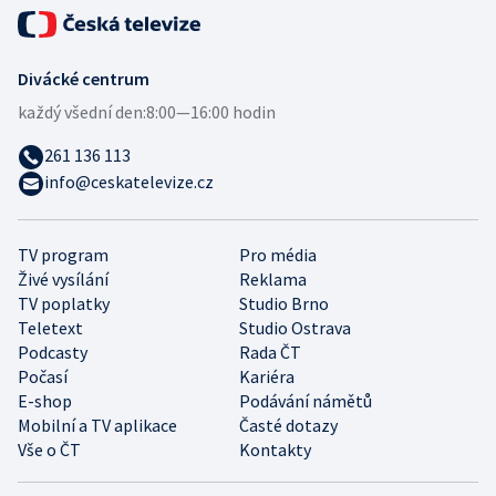
Divácké centrum
každý všední den:
8:00—16:00 hodin
261 136 113
info@ceskatelevize.cz
TV program
Pro média
Živé vysílání
Reklama
TV poplatky
Studio Brno
Teletext
Studio Ostrava
Podcasty
Rada ČT
Počasí
Kariéra
E-shop
Podávání námětů
Mobilní a TV aplikace
Časté dotazy
Vše o ČT
Kontakty