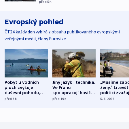
před 5
h
Evropský pohled
ČT24 každý den vybírá z obsahu publikovaného evropskými
veřejnými médii, členy Eurovize.
Pobyt u vodních
Jiný jazyk i technika.
„Musíme zapo
ploch zvyšuje
Ve Francii
ženy.“ Litevšt
duševní pohodu,
spolupracují hasiči z
politici zvažuj
ukázala
různých zemí
dohodu o
před 3
h
před 19
h
5. 8. 2026
mezinárodní studie
demografii