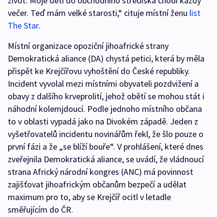
život. Moje děti do obchodního střediska chodí každý
večer. Teď mám velké starosti,“ cituje místní ženu
list
The Star
.
Místní organizace opoziční jihoafrické strany
Demokratická aliance (DA) chystá petici, která by měla
přispět ke Krejčířovu vyhoštění do České republiky.
Incident vyvolal mezi místními obyvateli pozdvižení a
obavy z dalšího krveprolití, jehož obětí se mohou stát i
náhodní kolemjdoucí. Podle jednoho místního občana
to v oblasti vypadá jako na Divokém západě. Jeden z
vyšetřovatelů incidentu novinářům řekl, že šlo pouze o
první fázi a že „se blíží bouře“. V prohlášení, které dnes
zveřejnila Demokratická aliance, se uvádí, že vládnoucí
strana Africký národní kongres (ANC) má povinnost
zajišťovat jihoafrickým občanům bezpečí a udělat
maximum pro to, aby se Krejčíř ocitl v letadle
směřujícím do ČR.