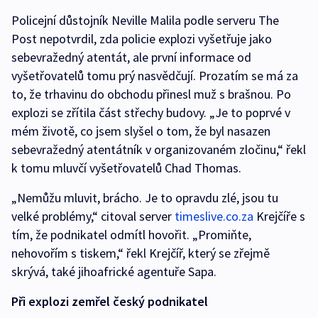
Policejní důstojník Neville Malila podle serveru The
Post nepotvrdil, zda policie explozi vyšetřuje jako
sebevražedný atentát, ale první informace od
vyšetřovatelů tomu prý nasvědčují. Prozatím se má za
to, že trhavinu do obchodu přinesl muž s brašnou. Po
explozi se zřítila část střechy budovy. „Je to poprvé v
mém životě, co jsem slyšel o tom, že byl nasazen
sebevražedný atentátník v organizovaném zločinu,“ řekl
k tomu mluvčí vyšetřovatelů Chad Thomas.
„Nemůžu mluvit, brácho. Je to opravdu zlé, jsou tu
velké problémy,“ citoval server
timeslive.co.za
Krejčíře s
tím, že podnikatel odmítl hovořit. „Promiňte,
nehovořím s tiskem,“ řekl Krejčíř, který se zřejmě
skrývá, také jihoafrické agentuře Sapa.
Při explozi zemřel český podnikatel