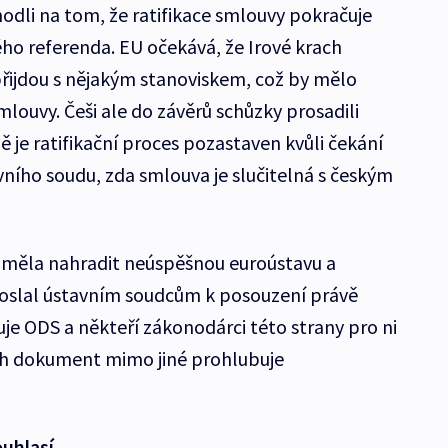
ohodli na tom, že ratifikace smlouvy pokračuje
ého referenda. EU očekává, že Irové krach
 přijdou s nějakým stanoviskem, což by mělo
mlouvy. Češi ale do závěrů schůzky prosadili
ě je ratifikační proces pozastaven kvůli čekání
ního soudu, zda smlouva je slučitelná s českým
 měla nahradit neúspěšnou euroústavu a
oslal ústavním soudcům k posouzení právě
e ODS a někteří zákonodárci této strany pro ni
ich dokument mimo jiné prohlubuje
ouhlasí