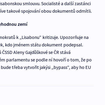
sabonskou smlouvu. Socialisté a další zastánci
dříve takové spojování obou dokumentů odmítli.
ryhodnou zemí
kratů k „Lisabonu“ kritizuje. Upozorňuje na
nek, kdo jménem státu dokument podepsal.
 ČSSD Aleny Gajdůškové se ČR stává
m parlamentu se podle ní hovoří o tom, že po
bude třeba vytvořit jakýsi „bypass“, aby ho EU