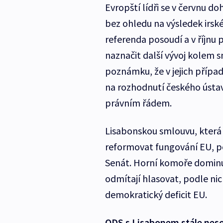
Evropští lídři se v červnu d
bez ohledu na výsledek irsk
referenda posoudí a v říjnu
naznačit další vývoj kolem s
poznámku, že v jejich případ
na rozhodnutí českého ústav
právním řádem.
Lisabonskou smlouvu, která
reformovat fungování EU, p
Senát. Horní komoře dominuj
odmítají hlasovat, podle n
demokratický deficit EU.
ODS s Lisabonem stál
e nes