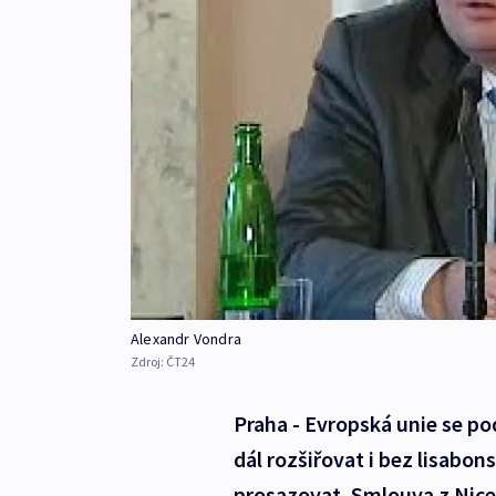
Alexandr Vondra
Zdroj:
ČT24
Praha - Evropská unie se p
dál rozšiřovat i bez lisabo
prosazovat. Smlouva z Nice, 