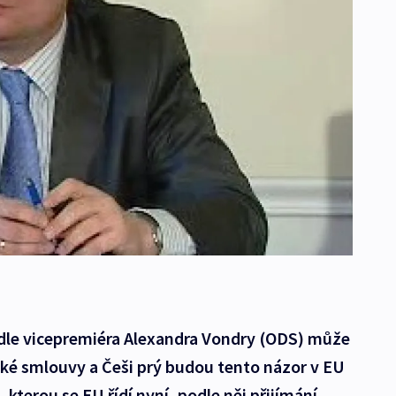
odle vicepremiéra Alexandra Vondry (ODS) může
nské smlouvy a Češi prý budou tento názor v EU
kterou se EU řídí nyní, podle něj přijímání