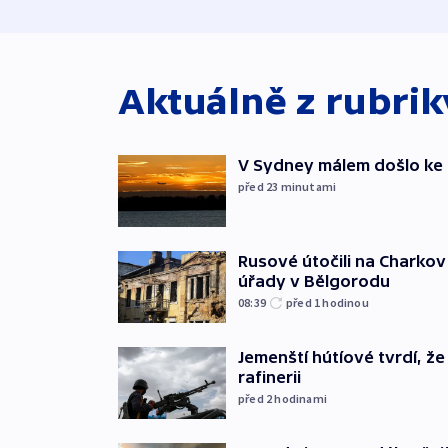
Aktuálně z rubri
V Sydney málem došlo ke 
před 23
minutami
Rusové útočili na Charkov 
úřady v Bělgorodu
08:39
před 1
hodinou
Jemenští hútíové tvrdí, ž
rafinerii
před 2
hodinami