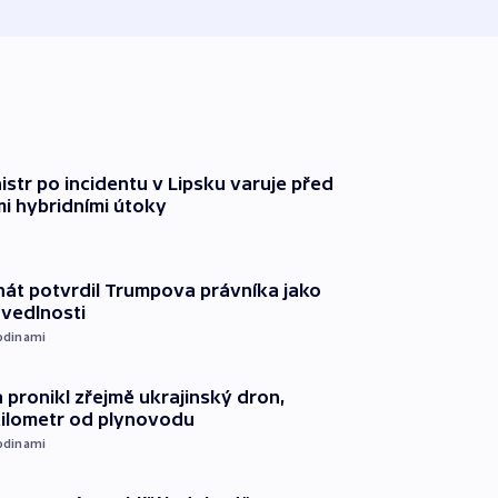
str po incidentu v Lipsku varuje před
i hybridními útoky
át potvrdil Trumpova právníka jako
avedlnosti
odinami
 pronikl zřejmě ukrajinský dron,
kilometr od plynovodu
odinami