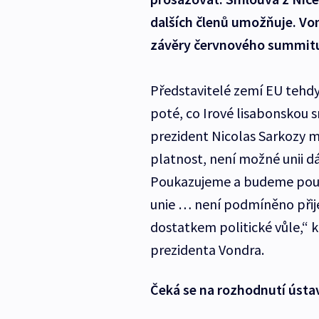
dalších členů umožňuje. Von
závěry červnového summitu
Představitelé zemí EU tehdy 
poté, co Irové lisabonskou 
prezident Nicolas Sarkozy m
platnost, není možné unii dá
Poukazujeme a budeme pouka
unie … není podmíněno přije
dostatkem politické vůle,“
prezidenta Vondra.
Čeká se na rozhodnutí ústa