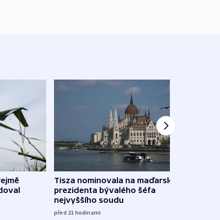
řejmě
Tisza nominovala na maďarského
Ruský
doval
prezidenta bývalého šéfa
čtyři 
nejvyššího soudu
včera
před 21
hodinami