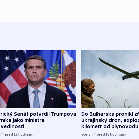
rický Senát potvrdil Trumpova
Do Bulharska pronikl z
níka jako ministra
ukrajinský dron, explo
avedlnosti
kilometr od plynovodu
před 15
hodinami
včera
před 16
hodinami