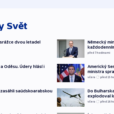
ky
Svět
srážce dvou letadel
Německý mini
každodenním
před 7
hodinami
a Oděsu. Údery hlásí i
Americký Sen
ministra spr
včera
před 15
h
e zasáhli saúdskoarabskou
Do Bulharska
explodoval 
včera
před 16
h