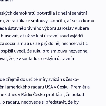
ských demokratů potvrdila i dnešní senátní
ím, že ratifikace smlouvy skončila, ať se to komu
edseda ústavněprávního výboru Jaroslav Kubera
lasovat, ať už se k ní ústavní soud vyjádří
 za socialismu a už se prý do něj nechce vrátit.
Pospíšil uvedl, že ruku pro smlouvu nezvedne, i
val, že je v souladu s českým ústavním
e zřejmě do určité míry svázán s česko-
ní amerického radaru USA v Česku. Premiér a
ek dnes v Rádiu Česko prohlásil, že pokud
o radaru, nedovede si představit, že by