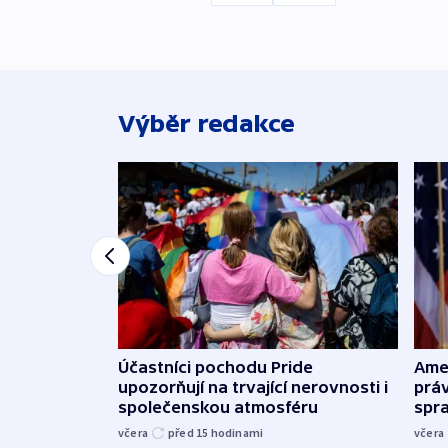
Výběr redakce
Účastníci pochodu Pride
Ame
upozorňují na trvající nerovnosti i
práv
společenskou atmosféru
spr
včera
před 15
hodinami
včera