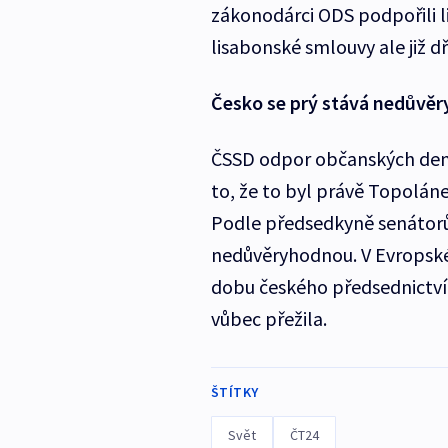
zákonodárci ODS podpořili li
lisabonské smlouvy ale již 
Česko se prý stává nedůvě
ČSSD odpor občanských demo
to, že to byl právě Topolá
Podle předsedkyně senátorů
nedůvěryhodnou. V Evropské
dobu českého předsednictví 
vůbec přežila.
ŠTÍTKY
Svět
ČT24