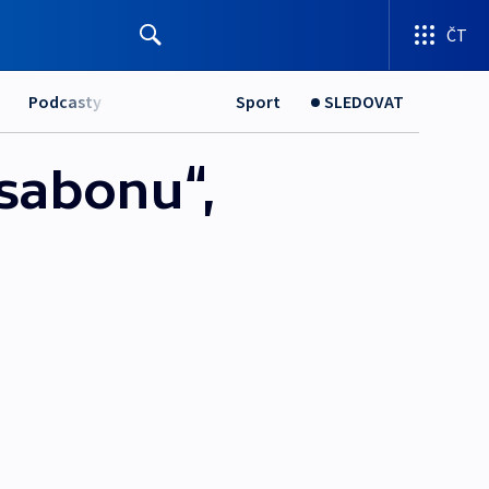
ČT
Podcasty
Sport
SLEDOVAT
isabonu“,