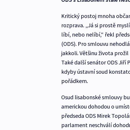
Kritický postoj mnoha občan
rozprava. „Já si prostě mysl
líbí, nebo nelíbí,“ řekl př
(ODS). Pro smlouvu nehodlá h
jakkoli. Většinu života prožil
Také další senátor ODS Jiří 
kdyby ústavní soud konstato
pořádkem.
Osud lisabonské smlouvy bud
americkou dohodou o umístě
předseda ODS Mirek Topolán
parlament neschválí dohodu 