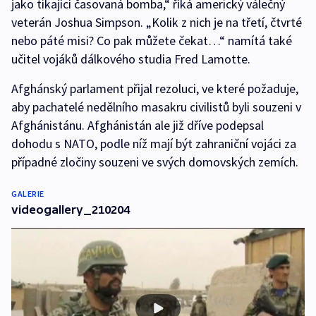
jako tikající časovaná bomba,“ říká americký válečný
veterán Joshua Simpson. „Kolik z nich je na třetí, čtvrté
nebo páté misi? Co pak můžete čekat…“ namítá také
učitel vojáků dálkového studia Fred Lamotte.
Afghánský parlament přijal rezoluci, ve které požaduje,
aby pachatelé nedělního masakru civilistů byli souzeni v
Afghánistánu. Afghánistán ale již dříve podepsal
dohodu s NATO, podle níž mají být zahraniční vojáci za
případné zločiny souzeni ve svých domovských zemích.
GALERIE
videogallery_210204