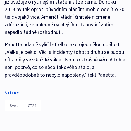
již uvažuje o rychlejším stažení sil ze země. Do roku
2013 by tak oproti původním plánům mohlo odejít o 20
tisíc vojáků více. Američtí vládní činitelé nicméně
zdůrazňují, že ohledně rychlejšího stahování zatím
nepadlo žádné rozhodnutí.
Panetta údajně vylíčil střelbu jako ojedinělou událost.
„Válka je peklo. Věci a incidenty tohoto druhu se budou
dít a děly se v každé válce. Jsou to strašné věci. A tohle
není poprvé, co se něco takového stalo, a
pravděpodobně to nebylo naposledy,“ řekl Panetta.
ŠTÍTKY
Svět
ČT24