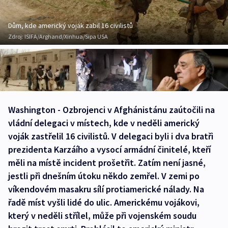
Dům, kde americký voják zabil 16 civilistů
Zdroj:
ISIFA/Arghand/Xinhua/Sipa USA
Washington - Ozbrojenci v Afghánistánu zaútočili na
vládní delegaci v místech, kde v neděli americký
voják zastřelil 16 civilistů. V delegaci byli i dva bratři
prezidenta Karzáího a vysocí armádní činitelé, kteří
měli na místě incident prošetřit. Zatím není jasné,
jestli při dnešním útoku někdo zemřel. V zemi po
víkendovém masakru sílí protiamerické nálady. Na
řadě míst vyšli lidé do ulic. Americkému vojákovi,
který v neděli střílel, může při vojenském soudu