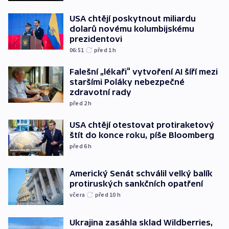
USA chtějí poskytnout miliardu
dolarů novému kolumbijskému
prezidentovi
06:51
před 1
h
Falešní „lékaři“ vytvoření AI šíří mezi
staršími Poláky nebezpečné
zdravotní rady
před 2
h
USA chtějí otestovat protiraketový
štít do konce roku, píše Bloomberg
před 6
h
Americký Senát schválil velký balík
protiruských sankčních opatření
včera
před 10
h
Ukrajina zasáhla sklad Wildberries,