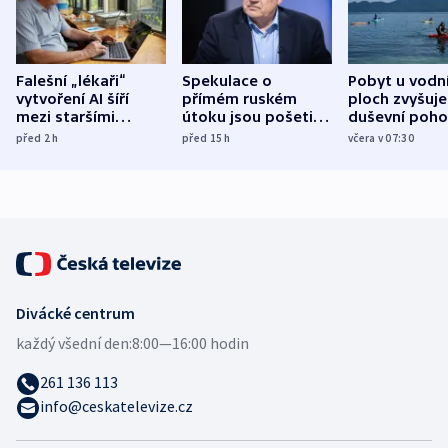
Falešní „lékaři“
Spekulace o
Pobyt u vodn
vytvoření AI šíří
přímém ruském
ploch zvyšuje
mezi staršími
útoku jsou pošetilé,
duševní poho
Poláky nebezpečné
míní estonský
ukázala
před 2
h
před 15
h
včera v 07:30
zdravotní rady
bezpečnostní
mezinárodní 
expert
Divácké centrum
každý všední den:
8:00—16:00 hodin
261 136 113
info@ceskatelevize.cz