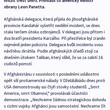
hrozit trest smrti. Prohlásil to americký ministr
obrany Leon Panetta.
Afghánská delegace, která přijela do jihoafghánské
provincie Kandahár vyšetřit nedělní incident, se dnes
stala terčem útoku ozbrojenců. V delegaci jsou přitom i
dva bratří prezidenta Karzáího. Při přestřelce byl zraněn
nejméně jeden policista. Delegace kvůli incidentu svou
návštěvu zkrátila. Podle afghánských úřadů stojí za
dnešním útokem Taliban, který slíbil, že se za zabití 16
civilistů pomstí.
V Afghánistánu v souvislosti s posledními událostmi
opět sílí protiamerické nálady. V Dželálábádu dnes proti
USA demonstrovaly asi čtyři stovky studentů. „Smrt
Americe, smrt Obamovi,“ provolávali účastníci
demonstrace. „Nechceme žádnou strategickou dohodu
s cizími vojsky. Afghánci jsou samostatní. Nechceme žít