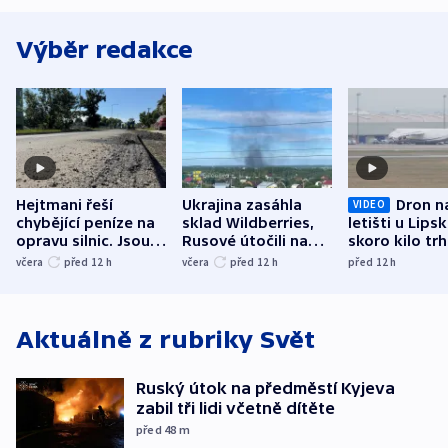
Výběr redakce
Hejtmani řeší
Ukrajina zasáhla
Dron n
VIDEO
chybějící peníze na
sklad Wildberries,
letišti u Lips
opravu silnic. Jsou
Rusové útočili na
skoro kilo trh
nenárokové, namítá
trh, hasiče či
indicie ukazuj
včera
před 12
h
včera
před 12
h
před 12
h
ministerstvo
stadion
Rusko
Aktuálně z rubriky
Svět
Ruský útok na předměstí Kyjeva
zabil tři lidi včetně dítěte
před 48
m