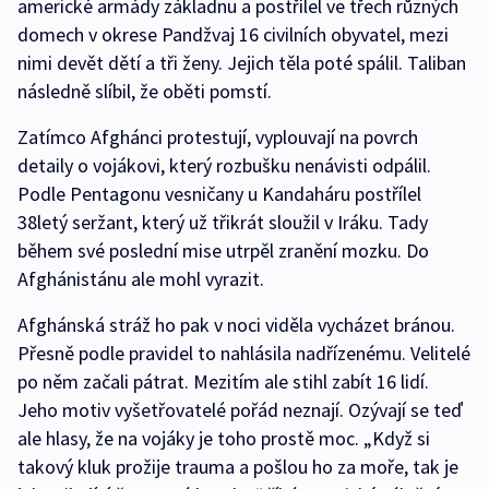
americké armády základnu a postřílel ve třech různých
domech v okrese Pandžvaj 16 civilních obyvatel, mezi
nimi devět dětí a tři ženy. Jejich těla poté spálil. Taliban
následně slíbil, že oběti pomstí.
Zatímco Afghánci protestují, vyplouvají na povrch
detaily o vojákovi, který rozbušku nenávisti odpálil.
Podle Pentagonu vesničany u Kandaháru postřílel
38letý seržant, který už třikrát sloužil v Iráku. Tady
během své poslední mise utrpěl zranění mozku. Do
Afghánistánu ale mohl vyrazit.
Afghánská stráž ho pak v noci viděla vycházet bránou.
Přesně podle pravidel to nahlásila nadřízenému. Velitelé
po něm začali pátrat. Mezitím ale stihl zabít 16 lidí.
Jeho motiv vyšetřovatelé pořád neznají. Ozývají se teď
ale hlasy, že na vojáky je toho prostě moc. „Když si
takový kluk prožije trauma a pošlou ho za moře, tak je