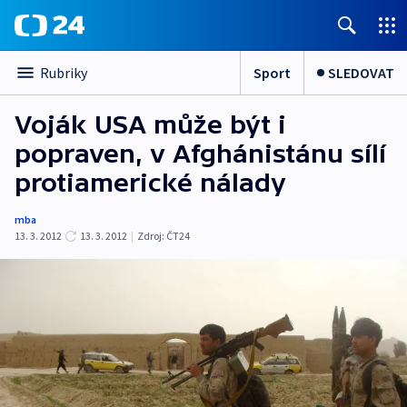
Sport
SLEDOVAT
Rubriky
Voják USA může být i
popraven, v Afghánistánu sílí
protiamerické nálady
mba
13. 3. 2012
13. 3. 2012
|
Zdroj:
ČT24