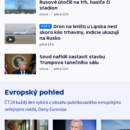
Rusové útočili na trh, hasiče či
stadion
včera
před 12
h
Dron na letišti u Lipska nesl
VIDEO
skoro kilo trhaviny, indicie ukazují
na Rusko
před 12
h
Soud nařídil zastavit stavbu
Trumpova tanečního sálu
včera
před 12
h
Evropský pohled
ČT24 každý den vybírá z obsahu publikovaného evropskými
veřejnými médii, členy Eurovize.