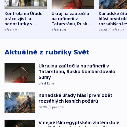
Kontrola na Úřadu
Ukrajina zaútočila
Kanadské úř
práce zjistila
na rafinerii v
hlásí první o
nedostatky v
Tatarstánu, Rusko
rozsáhlých le
účetnictví za 5,6
bombardovalo
požárů
před 2
m
před 11
m
06:20
před 1
h
miliardy
Sumy
Aktuálně z rubriky
Svět
Ukrajina zaútočila na rafinerii v
Tatarstánu, Rusko bombardovalo
Sumy
před 11
m
Kanadské úřady hlásí první oběť
rozsáhlých lesních požárů
06:20
před 1
h
V největším egyptském zlatém dole