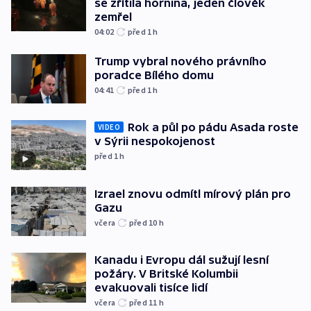
se zřítila hornina, jeden člověk
zemřel
04:02
před 1
h
Trump vybral nového právního
poradce Bílého domu
04:41
před 1
h
Rok a půl po pádu Asada roste
VIDEO
v Sýrii nespokojenost
před 1
h
Izrael znovu odmítl mírový plán pro
Gazu
včera
před 10
h
Kanadu i Evropu dál sužují lesní
požáry. V Britské Kolumbii
evakuovali tisíce lidí
včera
před 11
h