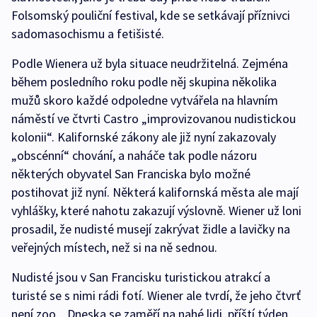
Folsomský pouliční festival, kde se setkávají příznivci
sadomasochismu a fetišisté.
Podle Wienera už byla situace neudržitelná. Zejména
během posledního roku podle něj skupina několika
mužů skoro každé odpoledne vytvářela na hlavním
náměstí ve čtvrti Castro „improvizovanou nudistickou
kolonii“. Kalifornské zákony ale již nyní zakazovaly
„obscénní“ chování, a naháče tak podle názoru
některých obyvatel San Franciska bylo možné
postihovat již nyní. Některá kalifornská města ale mají
vyhlášky, které nahotu zakazují výslovně. Wiener už loni
prosadil, že nudisté musejí zakrývat židle a lavičky na
veřejných místech, než si na ně sednou.
Nudisté jsou v San Francisku turistickou atrakcí a
turisté se s nimi rádi fotí. Wiener ale tvrdí, že jeho čtvrť
není zoo. „Dneska se zaměří na nahé lidi, příští týden