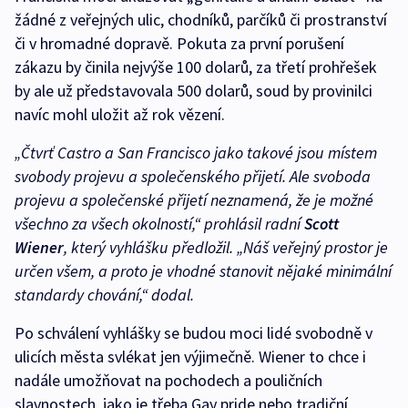
žádné z veřejných ulic, chodníků, parčíků či prostranství
či v hromadné dopravě. Pokuta za první porušení
zákazu by činila nejvýše 100 dolarů, za třetí prohřešek
by ale už představovala 500 dolarů, soud by provinilci
navíc mohl uložit až rok vězení.
„Čtvrť Castro a San Francisco jako takové jsou místem
svobody projevu a společenského přijetí. Ale svoboda
projevu a společenské přijetí neznamená, že je možné
všechno za všech okolností,“ prohlásil radní
Scott
Wiener
, který vyhlášku předložil. „Náš veřejný prostor je
určen všem, a proto je vhodné stanovit nějaké minimální
standardy chování,“ dodal.
Po schválení vyhlášky se budou moci lidé svobodně v
ulicích města svlékat jen výjimečně. Wiener to chce i
nadále umožňovat na pochodech a pouličních
slavnostech, jako je třeba Gay pride nebo tradiční