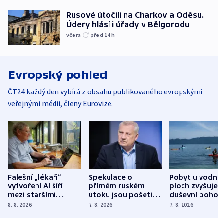
Rusové útočili na Charkov a Oděsu.
Údery hlásí i úřady v Bělgorodu
včera
před 14
h
Evropský pohled
ČT24 každý den vybírá z obsahu publikovaného evropskými
veřejnými médii, členy Eurovize.
Falešní „lékaři“
Spekulace o
Pobyt u vodn
vytvoření AI šíří
přímém ruském
ploch zvyšuje
mezi staršími
útoku jsou pošetilé,
duševní poho
Poláky nebezpečné
míní estonský
ukázala
8. 8. 2026
7. 8. 2026
7. 8. 2026
zdravotní rady
bezpečnostní
mezinárodní 