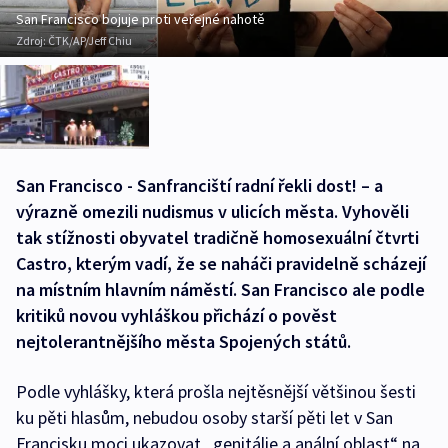
San Francisco bojuje proti veřejné nahotě
Zdroj:
ČTK/AP/Jeff Chiu
San Francisco - Sanfranciští radní řekli dost! – a
výrazně omezili nudismus v ulicích města. Vyhověli
tak stížnosti obyvatel tradičně homosexuální čtvrti
Castro, kterým vadí, že se naháči pravidelně scházejí
na místním hlavním náměstí. San Francisco ale podle
kritiků novou vyhláškou přichází o pověst
nejtolerantnějšího města Spojených států.
Podle vyhlášky, která prošla nejtěsnější většinou šesti
ku pěti hlasům, nebudou osoby starší pěti let v San
Francisku moci ukazovat „genitálie a anální oblast“ na