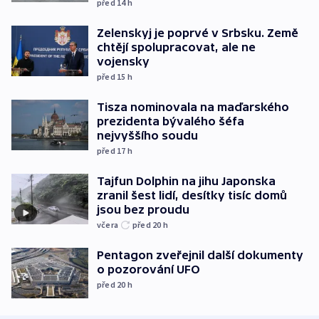
před 14
h
Zelenskyj je poprvé v Srbsku. Země
chtějí spolupracovat, ale ne
vojensky
před 15
h
Tisza nominovala na maďarského
prezidenta bývalého šéfa
nejvyššího soudu
před 17
h
Tajfun Dolphin na jihu Japonska
zranil šest lidí, desítky tisíc domů
jsou bez proudu
včera
před 20
h
Pentagon zveřejnil další dokumenty
o pozorování UFO
před 20
h