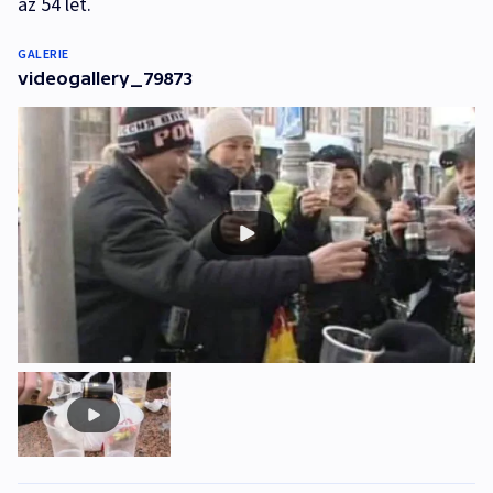
až 54 let.
GALERIE
videogallery_79873