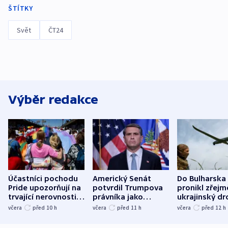
ŠTÍTKY
Svět
ČT24
Výběr redakce
Účastníci pochodu
Americký Senát
Do Bulharska
Pride upozorňují na
potvrdil Trumpova
pronikl zřejm
trvající nerovnosti i
právníka jako
ukrajinský dr
společenskou
ministra
explodoval k
včera
před 10
h
včera
před 11
h
včera
před 12
h
atmosféru
spravedlnosti
od plynovod