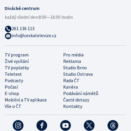
Divácké centrum
každý všední den:
8:00—16:00 hodin
261 136 113
info@ceskatelevize.cz
TV program
Pro média
Živé vysílání
Reklama
TV poplatky
Studio Brno
Teletext
Studio Ostrava
Podcasty
Rada ČT
Počasí
Kariéra
E-shop
Podávání námětů
Mobilní a TV aplikace
Časté dotazy
Vše o ČT
Kontakty