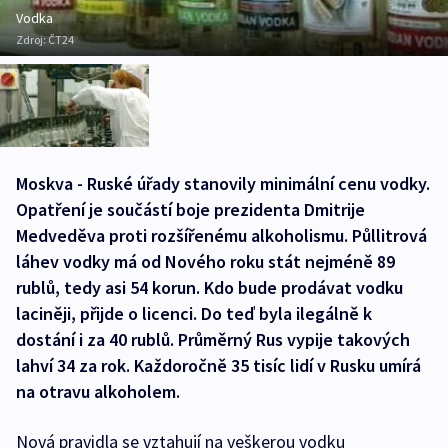
Vodka
Zdroj:
ČT24
Moskva - Ruské úřady stanovily minimální cenu vodky.
Opatření je součástí boje prezidenta Dmitrije
Medveděva proti rozšířenému alkoholismu. Půllitrová
láhev vodky má od Nového roku stát nejméně 89
rublů, tedy asi 54 korun. Kdo bude prodávat vodku
laciněji, přijde o licenci. Do teď byla ilegálně k
dostání i za 40 rublů. Průměrný Rus vypije takových
lahví 34 za rok. Každoročně 35 tisíc lidí v Rusku umírá
na otravu alkoholem.
Nová pravidla se vztahují na veškerou vodku