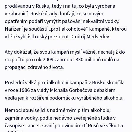
prodávanou v Rusku, tedy i na tu, co byla vyrobena
v zahraničí. Ruské úřady doufají, že se novým
opatřením podaří vymýtit pašování nekvalitní vodky.
Nařízení je součástí „protialkoholové“ kampaně, kterou
v létě vyhlásil ruský prezident Dmitrij Medveděv.
Aby dokázal, že svou kampaň myslí vážně, nechal již do
rozpočtu pro rok 2009 zahrnout 830 milionů rublů na
propagaci zdravého života.
Poslední velká protialkoholní kampaň v Rusku skončila
v roce 1986 za vlády Michaila Gorbačova debaklem.
Vedla jen k rozšíření podomácku vyráběného alkoholu.
Nemoci související s nadměrným pitím alkoholu,
zejména vodky, podle nedávno zveřejněné studie v
časopise Lancet zaviní polovinu úmrtí Rusů ve věku 15