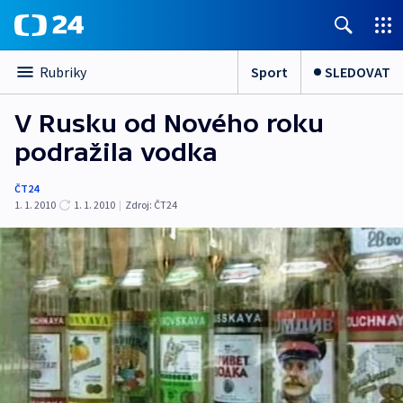
Sport
SLEDOVAT
Rubriky
V Rusku od Nového roku
podražila vodka
ČT24
1. 1. 2010
1. 1. 2010
|
Zdroj:
ČT24