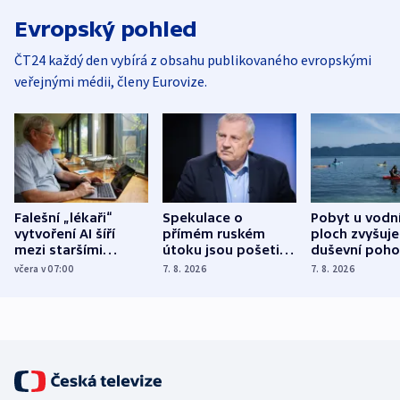
Evropský pohled
ČT24 každý den vybírá z obsahu publikovaného evropskými
veřejnými médii, členy Eurovize.
Falešní „lékaři“
Spekulace o
Pobyt u vodn
vytvoření AI šíří
přímém ruském
ploch zvyšuje
mezi staršími
útoku jsou pošetilé,
duševní poho
Poláky nebezpečné
míní estonský
ukázala
včera v 07:00
7. 8. 2026
7. 8. 2026
zdravotní rady
bezpečnostní
mezinárodní 
expert