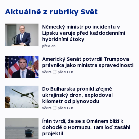
Aktuálně z rubriky
Svět
Německý ministr po incidentu v
Lipsku varuje před každodenními
hybridními útoky
před 2
h
Americký Senát potvrdil Trumpova
právníka jako ministra spravedlnosti
včera
před 11
h
Do Bulharska pronikl zřejmě
ukrajinský dron, explodoval
kilometr od plynovodu
včera
před 12
h
Írán tvrdí, že se s Ománem blíží k
dohodě o Hormuzu. Tam loď zasáhl
projektil