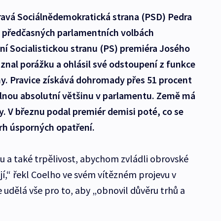
ravá Sociálnědemokratická strana (PSD) Pedra
ch předčasných parlamentních volbách
dní Socialistickou stranu (PS) premiéra Josého
iznal porážku a ohlásil své odstoupení z funkce
ny. Pravice získává dohromady přes 51 procent
odlnou absolutní většinu v parlamentu. Země má
 V březnu podal premiér demisi poté, co se
rh úsporných opatření.
a také trpělivost, abychom zvládli obrovské
jí,“ řekl Coelho ve svém vítězném projevu v
 udělá vše pro to, aby „obnovil důvěru trhů a