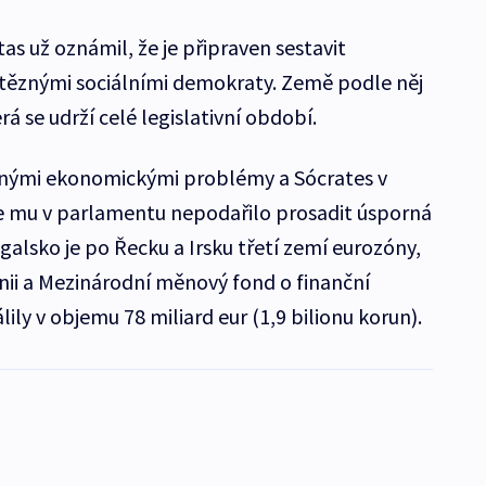
s už oznámil, že je připraven sestavit
vítěznými sociálními demokraty. Země podle něj
rá se udrží celé legislativní období.
žnými ekonomickými problémy a Sócrates v
se mu v parlamentu nepodařilo prosadit úsporná
alsko je po Řecku a Irsku třetí zemí eurozóny,
ii a Mezinárodní měnový fond o finanční
lily v objemu 78 miliard eur (1,9 bilionu korun).