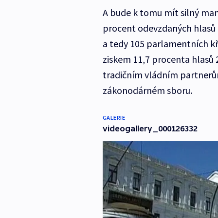
A bude k tomu mít silný man
procent odevzdaných hlasů z
a tedy 105 parlamentních kř
ziskem 11,7 procenta hlasů
tradičním vládním partnerů
zákonodárném sboru.
GALERIE
videogallery_000126332