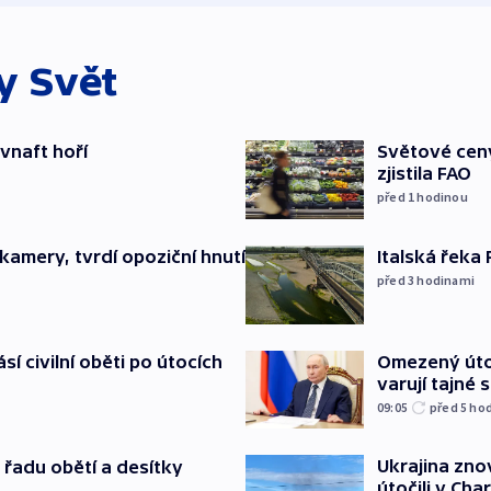
ky
Svět
ovnaft hoří
Světové ceny
zjistila FAO
před 1
hodinou
Italská řeka
kamery, tvrdí opoziční hnutí
před 3
hodinami
Omezený úto
sí civilní oběti po útocích
varují tajné 
09:05
před 5
ho
Ukrajina zno
 řadu obětí a desítky
útočili v Cha