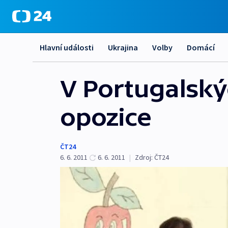
Hlavní události
Ukrajina
Volby
Domácí
V Portugalský
opozice
ČT24
6. 6. 2011
6. 6. 2011
|
Zdroj:
ČT24