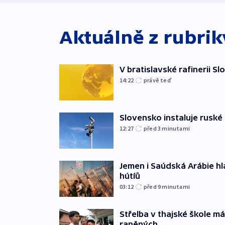
Aktuálně z rubri
V bratislavské rafinerii Sl
14:22
právě teď
Slovensko instaluje ruské 
12:27
před 3
minutami
Jemen i Saúdská Arábie hlá
hútíů
03:12
před 9
minutami
Střelba v thajské škole má
raněných