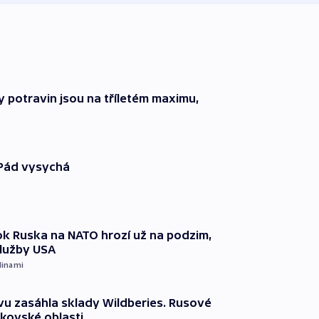
 potravin jsou na tříletém maximu,
 Pád vysychá
k Ruska na NATO hrozí už na podzim,
služby USA
dinami
vu zasáhla sklady Wildberies. Rusové
rkovské oblasti