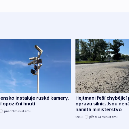
ensko instaluje ruské kamery,
Hejtmani řeší chybějící
í opoziční hnutí
opravu silnic. Jsou ne
namítá ministerstvo
před 3
minutami
09:15
před 24
minutami