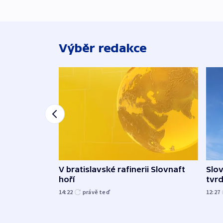
Výběr redakce
V bratislavské rafinerii Slovnaft
Slov
hoří
tvrd
14:22
právě teď
12:27