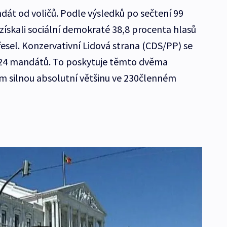
dát od voličů. Podle výsledků po sečtení 99
ískali sociální demokraté 38,8 procenta hlasů
esel. Konzervativní Lidová strana (CDS/PP) se
 24 mandátů. To poskytuje těmto dvěma
m silnou absolutní většinu ve 230členném