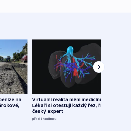
 peníze na
Virtuální realita mění medicínu.
Polic
nárokové,
Lékaři si otestují každý řez, říká
souvi
český expert
Správ
před 1
hodinou
13:08