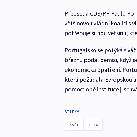
Předseda CDS/PP Paulo Porta
většinovou vládní koalici s 
potřebuje silnou většinu, kte
Portugalsko se potýká s vá
březnu podal demisi, když 
ekonomická opatření. Portug
která požádala Evropskou un
pomoc; obě instituce ji schvá
ŠTÍTKY
Svět
ČT24