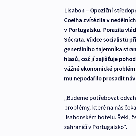
Lisabon – Opoziční středop
Coelha zvítězila v nedělní
v Portugalsku. Porazila vlá
Sócrata. Vůdce socialistů př
generálního tajemníka stra
hlasů, což jí zajišťuje poh
vážné ekonomické problémy.
mu nepodařilo prosadit náv
„Budeme potřebovat odvahu 
problémy, které na nás čeka
lisabonském hotelu. Řekl, že
zahraničí v Portugalsko“.