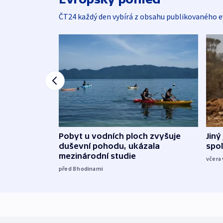
ČT24 každý den vybírá z obsahu publikovaného e
Jiný
Pobyt u vodních ploch zvyšuje
spol
duševní pohodu, ukázala
mezinárodní studie
včera 
před 8
hodinami