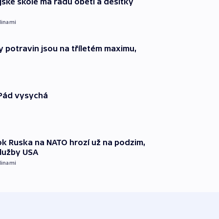
ajské škole má řadu obětí a desítky
dinami
 potravin jsou na tříletém maximu,
 Pád vysychá
k Ruska na NATO hrozí už na podzim,
služby USA
dinami