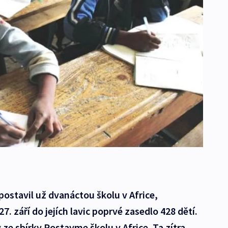
 postavil už dvanáctou školu v Africe,
27. září do jejích lavic poprvé zasedlo 428 dětí.
ze sbírky Postavme školu v Africe. Ta zítra