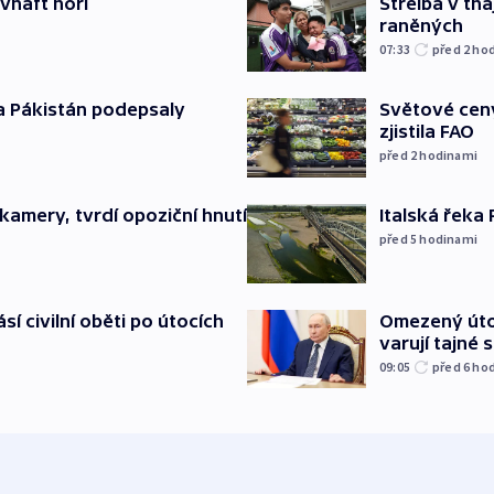
ovnaft hoří
Střelba v th
raněných
07:33
před 2
ho
a Pákistán podepsaly
Světové ceny
zjistila FAO
před 2
hodinami
Italská řeka
kamery, tvrdí opoziční hnutí
před 5
hodinami
Omezený úto
sí civilní oběti po útocích
varují tajné 
09:05
před 6
ho