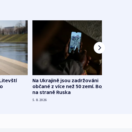
Litevští
Na Ukrajině jsou zadržováni
Španě
 o
občané z více než 50 zemí. Bojovali
dosta
na straně Ruska
4. 8. 20
5. 8. 2026