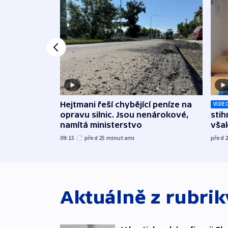
Hejtmani řeší chybějící peníze na
VIDE
opravu silnic. Jsou nenárokové,
stih
namítá ministerstvo
však
09:15
před 25
minutami
před 
Aktuálně z rubri