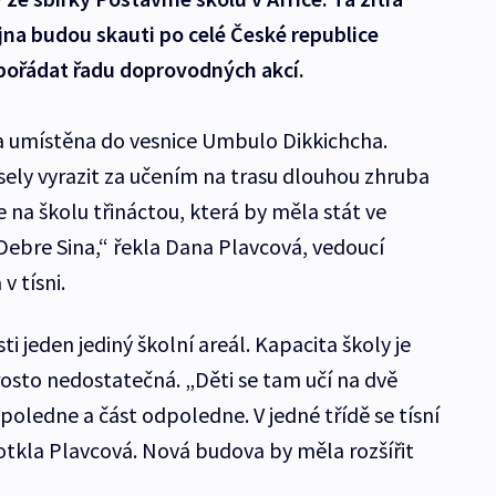
října budou skauti po celé České republice
 pořádat řadu doprovodných akcí.
la umístěna do vesnice Umbulo Dikkichcha.
usely vyrazit za učením na trasu dlouhou zhruba
 na školu třináctou, která by měla stát ve
ebre Sina,“ řekla Dana Plavcová, vedoucí
v tísni.
ti jeden jediný školní areál. Kapacita školy je
sto nedostatečná. „Děti se tam učí na dvě
poledne a část odpoledne. V jedné třídě se tísní
tkla Plavcová. Nová budova by měla rozšířit