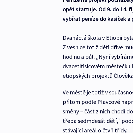
opět startuje. Od 9. do 14. 
vybírat peníze do kasiček a
Dvanáctá škola v Etiopii by
Z vesnice totiž děti dříve m
hodinu a půl. „Nyní vybíráme
dvacetitisícovém městečku D
etiopských projektů Člověka 
Ve městě je totiž v současnos
přitom podle Plavcové napro
směny – část z nich chodí do
třeba sedmdesát dětí,“ podo
stávající areál o čtyři třídy.