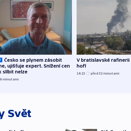
Česko se plynem zásobit
V bratislavské rafinerii
O
ne, ujišťuje expert. Snížení cen
hoří
 slíbit nelze
14:22
před 32
minutami
26
minutami
ky
Svět