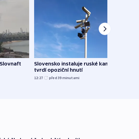
 Slovnaft
Slovensko instaluje ruské kamery,
AI po
tvrdí opoziční hnutí
Vědci
12:27
před 39
minutami
před 1