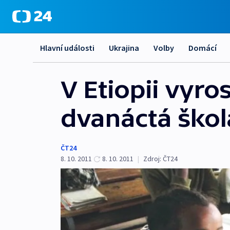
Hlavní události
Ukrajina
Volby
Domácí
V Etiopii vyros
dvanáctá škol
ČT24
8. 10. 2011
8. 10. 2011
|
Zdroj:
ČT24