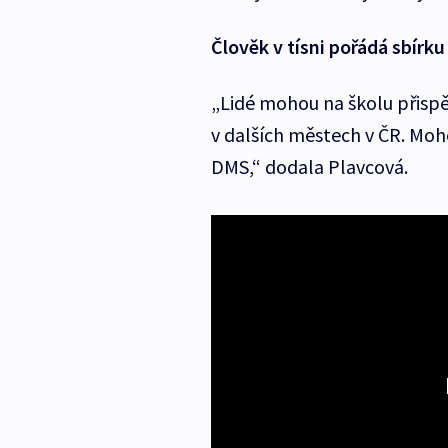
Člověk v tísni pořádá sbírk
„Lidé mohou na školu přispět
v dalších městech v ČR. Moh
DMS,“ dodala Plavcová.