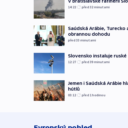
V bratislavské rafinerii Sl
14:22
před 32
minutami
Saúdská Arábie, Turecko 
obrannou dohodu
před 33
minutami
Slovensko instaluje ruské 
12:27
před 39
minutami
Jemen i Saúdská Arábie hlá
hútíů
03:12
před 1
hodinou
Evropský pohled