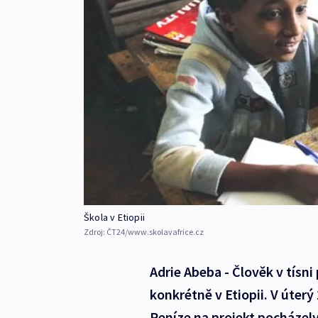
Škola v Etiopii
Zdroj:
ČT24/www.skolavafrice.cz
Adrie Abeba - Člověk v tísni
konkrétně v Etiopii. V úterý 
Peníze na projekt pocházely 