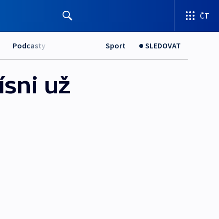
ČT
Podcasty
Sport
SLEDOVAT
ísni už