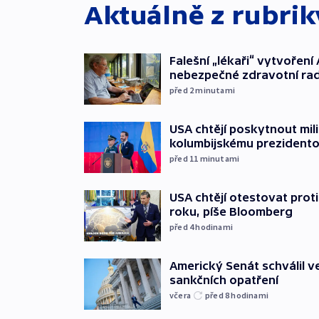
Aktuálně z rubri
Falešní „lékaři“ vytvoření 
nebezpečné zdravotní ra
před 2
minutami
USA chtějí poskytnout mi
kolumbijskému prezidento
před 11
minutami
USA chtějí otestovat prot
roku, píše Bloomberg
před 4
hodinami
Americký Senát schválil v
sankčních opatření
včera
před 8
hodinami