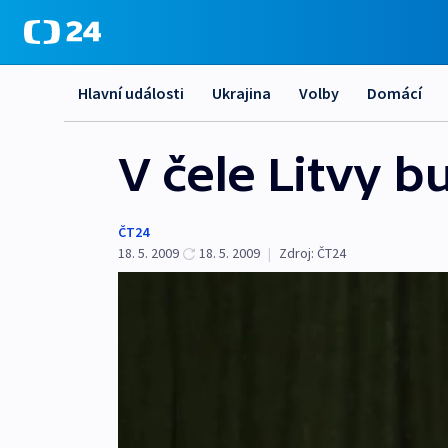
Hlavní události
Ukrajina
Volby
Domácí
V čele Litvy b
ČT24
18. 5. 2009
18. 5. 2009
|
Zdroj:
ČT24