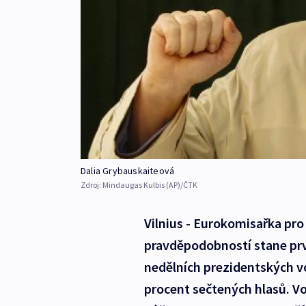
Dalia Grybauskaiteová
Zdroj:
Mindaugas Kulbis (AP)/ČTK
Vilnius - Eurokomisařka pro
pravděpodobností stane prvn
nedělních prezidentských vo
procent sečtených hlasů. Vo