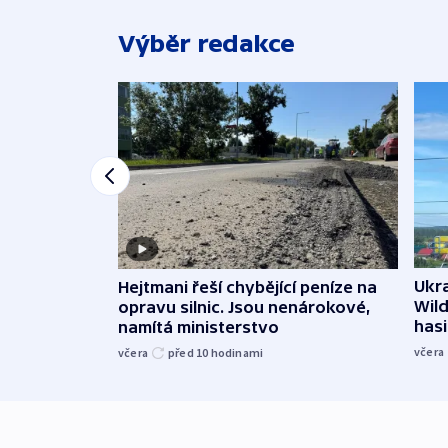
Výběr redakce
Ukra
Hejtmani řeší chybějící peníze na
Wild
opravu silnic. Jsou nenárokové,
hasi
namítá ministerstvo
včera
včera
před 10
hodinami