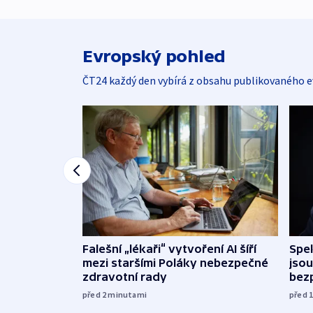
Evropský pohled
ČT24 každý den vybírá z obsahu publikovaného e
Falešní „lékaři“ vytvoření AI šíří
Spe
mezi staršími Poláky nebezpečné
jsou
zdravotní rady
bez
před 2
minutami
před 