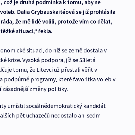
ů, což je druhá podmínka k tomu, aby se
oleb. Dalia Grybauskaitéová se již prohlásila
áda, že mě lidé volili, protože vím co dělat,
ěžké situaci,“ řekla.
onomické situaci, do níž se země dostala v
é krize. Vysoká podpora, jíž se 53letá
uje tomu, že Litevci už přestali věřit v
a podpůrné programy, které favoritka voleb v
jí zásadnější změny politiky.
nty umístil sociálnědemokratický kandidát
 dalších pět uchazečů nedostalo ani sedm