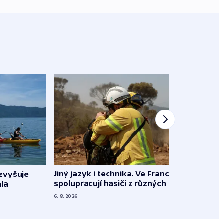
Jiný jazyk i technika. Ve Francii
zvyšuje
„Musí
spolupracují hasiči z různých zemí
la
polit
demo
6. 8. 2026
5. 8. 20