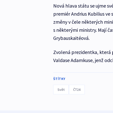
Nová hlava státu se ujme sv
premiér Andrius Kubilius ve 
změny v čele některých mini
s některými ministry. Mají č
Grybauskaitéová.
Zvolená prezidentka, která 
Valdase Adamkuse, jenž odc
ŠTÍTKY
Svět
ČT24