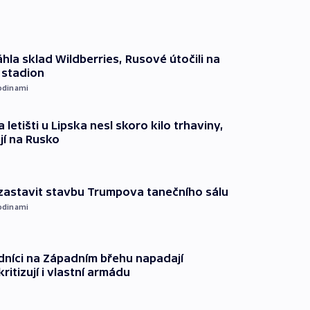
hla sklad Wildberries, Rusové útočili na
i stadion
odinami
 letišti u Lipska nesl skoro kilo trhaviny,
jí na Rusko
 zastavit stavbu Trumpova tanečního sálu
odinami
dníci na Západním břehu napadají
kritizují i vlastní armádu