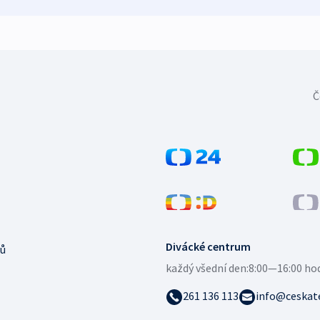
Č
Divácké centrum
ů
každý všední den:
8:00—16:00 ho
261 136 113
info@ceskate