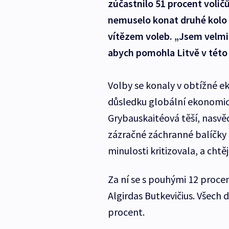
zúčastnilo 51 procent volič
nemuselo konat druhé kolo v
vítězem voleb. „Jsem velmi r
abych pomohla Litvě v této t
Volby se konaly v obtížné ek
důsledku globální ekonomick
Grybauskaitéová těší, nasvědč
zázračné záchranné balíčky 
minulosti kritizovala, a chtě
Za ní se s pouhými 12 proce
Algirdas Butkevičius. Všech
procent.