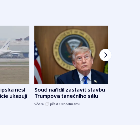
Žido
Lipska nesl
Soud nařídil zastavit stavbu
břehu
icie ukazují
Trumpova tanečního sálu
kriti
včera
před 10
hodinami
před 1