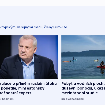
vropskými veřejnými médii, členy Eurovize.
kulace o přímém ruském útoku
Pobyt u vodních ploch 
 pošetilé, míní estonský
duševní pohodu, ukáza
pečnostní expert
mezinárodní studie
13
hodinami
před 23
hodinami