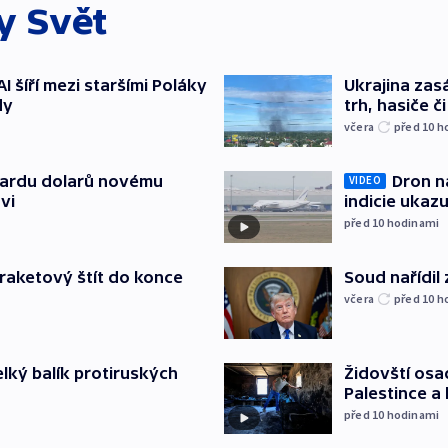
ky
Svět
AI šíří mezi staršími Poláky
Ukrajina zasá
dy
trh, hasiče č
včera
před 10
h
Dron na
liardu dolarů novému
VIDEO
indicie ukazu
vi
před 10
hodinami
Soud nařídil
iraketový štít do konce
včera
před 10
h
Židovští osa
elký balík protiruských
Palestince a 
před 10
hodinami