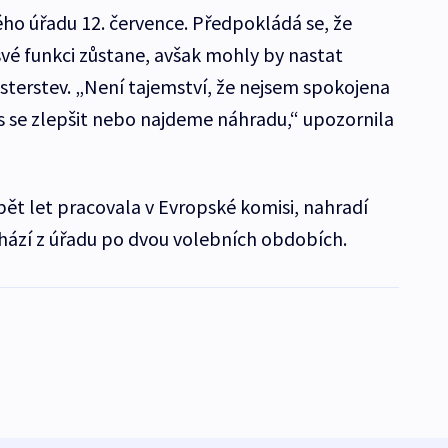
ého úřadu 12. července. Předpokládá se, že
své funkci zůstane, avšak mohly by nastat
sterstev. „Není tajemství, že nejsem spokojena
as se zlepšit nebo najdeme náhradu,“ upozornila
pět let pracovala v Evropské komisi, nahradí
hází z úřadu po dvou volebních obdobích.