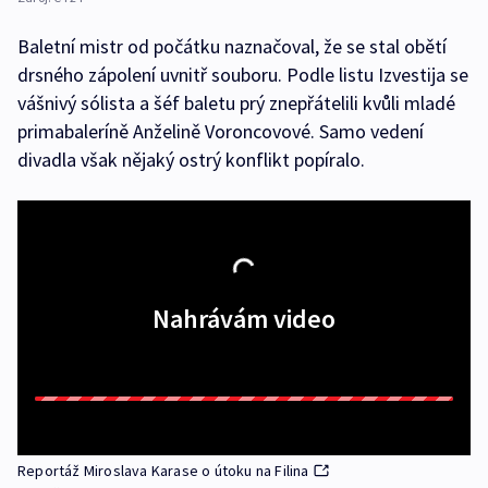
Baletní mistr od počátku naznačoval, že se stal obětí
drsného zápolení uvnitř souboru. Podle listu Izvestija se
vášnivý sólista a šéf baletu prý znepřátelili kvůli mladé
primabaleríně Anželině Voroncovové. Samo vedení
divadla však nějaký ostrý konflikt popíralo.
Nahrávám video
Reportáž Miroslava Karase o útoku na Filina