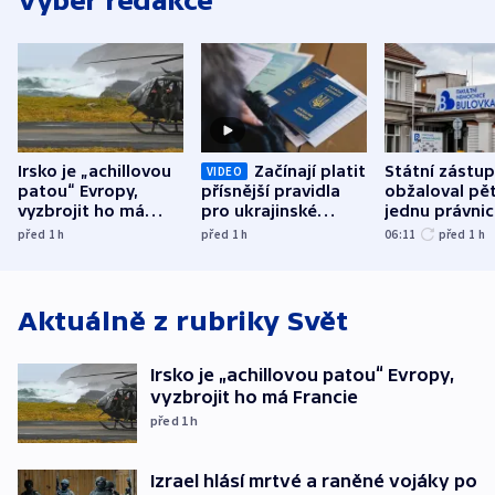
Výběr redakce
Irsko je „achillovou
Začínají platit
Státní zástu
VIDEO
patou“ Evropy,
přísnější pravidla
obžaloval pět 
vyzbrojit ho má
pro ukrajinské
jednu právni
Francie
uprchlíky
osobu v kauz
před 1
h
před 1
h
06:11
před 1
h
Bulovky
Aktuálně z rubriky
Svět
Irsko je „achillovou patou“ Evropy,
vyzbrojit ho má Francie
před 1
h
Izrael hlásí mrtvé a raněné vojáky po