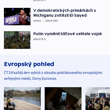
V demokratických primárkách v
Michiganu zvítězil El-Sayed
včera
před 14
h
Putin vyměnil klíčové velitele vojsk
před 15
h
Evropský pohled
ČT24 každý den vybírá z obsahu publikovaného evropskými
veřejnými médii, členy Eurovize.