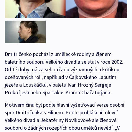
Dmitričenko pochází z umělecké rodiny a členem
baletního souboru Velkého divadla se stal v roce 2002.
Od té doby má za sebou řadu významných a kritikou
oceňovaných rolí, například v Čajkovského Labutím
jezeře a Louskáčku, v baletu Ivan Hrozný Sergeje
Prokofjeva nebo Spartakus Arama Chačaturjana.
Motivem činu byl podle hlavní vyšetřovací verze osobní
spor Dmitričenka s Filinem. Podle prohlášení mluvčí
Velkého divadla Jekatěriny Novikovové ale členové
souboru o žádných rozepřích obou umělců nevědí. „V