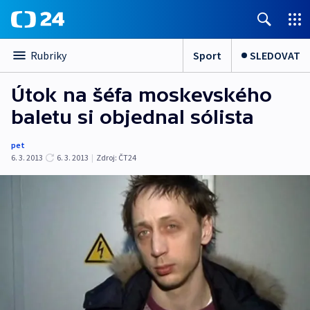
Sport
SLEDOVAT
Rubriky
Útok na šéfa moskevského
baletu si objednal sólista
pet
6. 3. 2013
6. 3. 2013
|
Zdroj:
ČT24