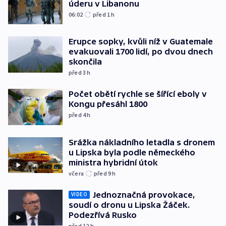
úderu v Libanonu
06:02
před 1
h
Erupce sopky, kvůli níž v Guatemale
evakuovali 1700 lidí, po dvou dnech
skončila
před 3
h
Počet obětí rychle se šířící eboly v
Kongu přesáhl 1800
před 4
h
Srážka nákladního letadla s dronem
u Lipska byla podle německého
ministra hybridní útok
včera
před 9
h
Jednoznačná provokace,
VIDEO
soudí o dronu u Lipska Žáček.
Podezřívá Rusko
před 12
h