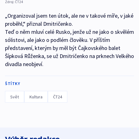
Zdroj:
ČT24
„Organizoval jsem ten útok, ale ne v takové míře, v jaké
proběhl,“ přiznal Dmitričenko.
Teď o něm mluví celé Rusko, jenže už ne jako o skvělém
sólistovi, ale jako o podlém člověku. V příštím
představení, kterým by měl být Čajkovského balet
Šípková Růženka, se už Dmitričenko na prknech Velkého
divadla neobjeví.
ŠTÍTKY
Svět
Kultura
ČT24