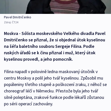
Pavel Dmitričenko
Zdroj:
ČT24
Moskva - Sólista moskevského Velkého divadla Pavel
Dmitričenko se přiznal, že si objednal útok kyselinou
na šéfa baletního souboru Sergeje Filina. Podle
ruských úřadů se k činu přiznal i muž, který útok
kyselinou provedl, a jeho pomocník.
Filina napadl v polovině ledna maskovaný útočník v
centru Moskvy a polil jeho tvář kyselinou. Způsobil mu
popáleniny třetího stupně a poškození zraku, z něhož se
choreograf léčí v Německu. Přestože byla jeho tvář
silně poleptána, zrakové funkce podle lékařů zůstanou
po sérii operací zachovány.