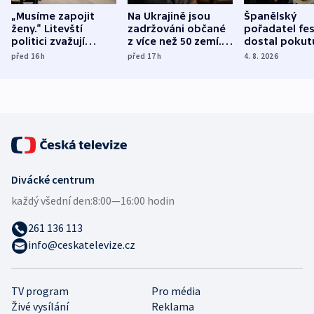
„Musíme zapojit
Na Ukrajině jsou
Španělský
ženy.“ Litevští
zadržováni občané
pořadatel fes
politici zvažují
z více než 50 zemí.
dostal pokut
dohodu o
Bojovali na straně
nekalé prakti
před 16
h
před 17
h
4. 8. 2026
demografii
Ruska
Divácké centrum
každý všední den:
8:00—16:00 hodin
261 136 113
info@ceskatelevize.cz
TV program
Pro média
Živé vysílání
Reklama