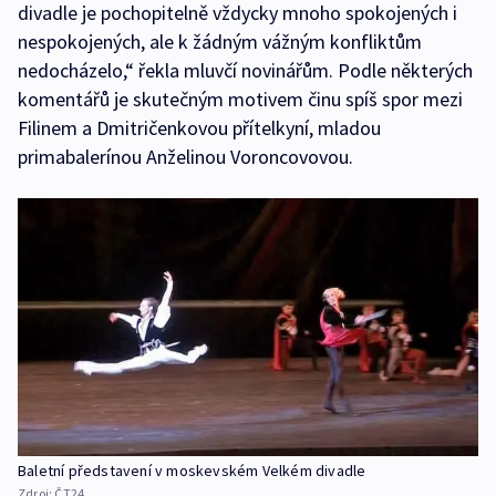
divadle je pochopitelně vždycky mnoho spokojených i
nespokojených, ale k žádným vážným konfliktům
nedocházelo,“ řekla mluvčí novinářům. Podle některých
komentářů je skutečným motivem činu spíš spor mezi
Filinem a Dmitričenkovou přítelkyní, mladou
primabalerínou Anželinou Voroncovovou.
Baletní představení v moskevském Velkém divadle
Zdroj:
ČT24