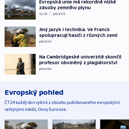
Evropská unie má rekordně nízké
zásoby zemního plynu
11:23
před 5
h
Jiný jazyk i technika. Ve Francii
spolupracují hasiči z různých zemí
před 5
h
Na Cambridgeské univerzitě skončil
profesor obviněný z plagiátorství
před 6
h
Evropský pohled
ČT24 každý den vybírá z obsahu publikovaného evropskými
veřejnými médii, členy Eurovize.