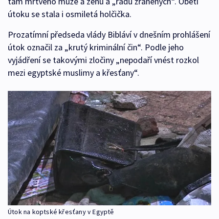
tam mrtvého muže a ženu a „řadu zraněných“. Obětí
útoku se stala i osmiletá holčička.
Prozatímní předseda vlády Bibláví v dnešním prohlášení
útok označil za „krutý kriminální čin“. Podle jeho
vyjádření se takovými zločiny „nepodaří vnést rozkol
mezi egyptské muslimy a křesťany“.
Útok na koptské křesťany v Egyptě