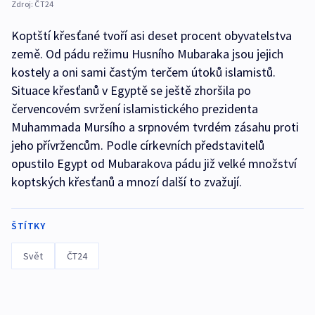
Zdroj:
ČT24
Koptští křesťané tvoří asi deset procent obyvatelstva
země. Od pádu režimu Husního Mubaraka jsou jejich
kostely a oni sami častým terčem útoků islamistů.
Situace křesťanů v Egyptě se ještě zhoršila po
červencovém svržení islamistického prezidenta
Muhammada Mursího a srpnovém tvrdém zásahu proti
jeho přívržencům. Podle církevních představitelů
opustilo Egypt od Mubarakova pádu již velké množství
koptských křesťanů a mnozí další to zvažují.
ŠTÍTKY
Svět
ČT24