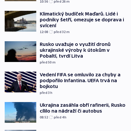
10:56
před 26
m
Klimatický budíček Maďarů. Lidé i
podniky šetří, omezuje se doprava i
svícení
12:08
před 32
m
Rusko uvažuje o využití dronů
ukrajinské výroby k útokům v
Pobaltí, tvrdí Litva
před 50
m
Vedení FIFA se omluvilo za chyby a
podpořilo Infantina. UEFA trvá na
bojkotu
před 3
h
Ukrajina zasáhla obří rafinerii, Rusko
cílilo na nádraží či autobus
08:52
před 4
h