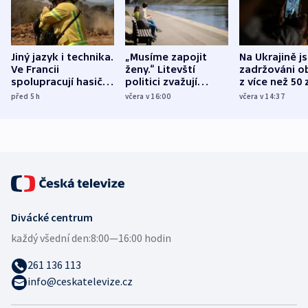
Jiný jazyk i technika.
„Musíme zapojit
Na Ukrajině j
Ve Francii
ženy.“ Litevští
zadržováni o
spolupracují hasiči z
politici zvažují
z více než 50 
různých zemí
dohodu o
Bojovali na s
před 5
h
včera v 16:00
včera v 14:37
demografii
Ruska
Divácké centrum
každý všední den:
8:00—16:00 hodin
261 136 113
info@ceskatelevize.cz