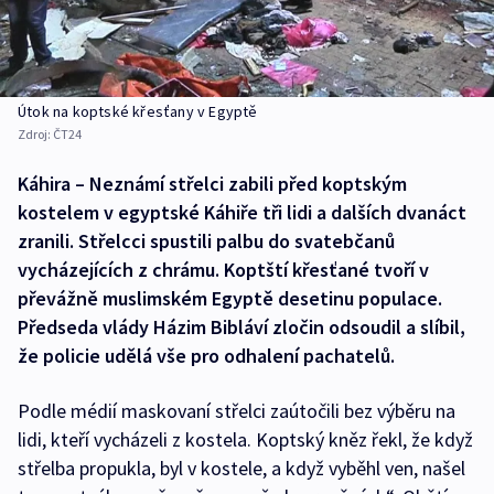
Útok na koptské křesťany v Egyptě
Zdroj:
ČT24
Káhira – Neznámí střelci zabili před koptským
kostelem v egyptské Káhiře tři lidi a dalších dvanáct
zranili. Střelcci spustili palbu do svatebčanů
vycházejících z chrámu. Koptští křesťané tvoří v
převážně muslimském Egyptě desetinu populace.
Předseda vlády Házim Bibláví zločin odsoudil a slíbil,
že policie udělá vše pro odhalení pachatelů.
Podle médií maskovaní střelci zaútočili bez výběru na
lidi, kteří vycházeli z kostela. Koptský kněz řekl, že když
střelba propukla, byl v kostele, a když vyběhl ven, našel