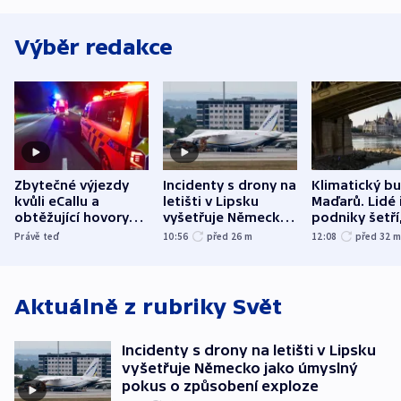
Výběr redakce
Zbytečné výjezdy
Incidenty s drony na
Klimatický b
kvůli eCallu a
letišti v Lipsku
Maďarů. Lidé 
obtěžující hovory
vyšetřuje Německo
podniky šetří
zdržují záchranáře
jako úmyslný pokus
omezuje se d
Právě teď
10:56
před 26
m
12:08
před 32
o způsobení
i svícení
exploze
Aktuálně z rubriky
Svět
Incidenty s drony na letišti v Lipsku
vyšetřuje Německo jako úmyslný
pokus o způsobení exploze