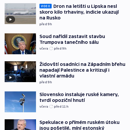
Dron na letišti u Lipska nesl
VIDEO
skoro kilo trhaviny, indicie ukazují
na Rusko
před 9
h
Soud nařídil zastavit stavbu
Trumpova tanečního sálu
včera
před 9
h
Židovští osadníci na Západním břehu
napadají Palestince a kritizují i
vlastní armádu
před 9
h
Slovensko instaluje ruské kamery,
tvrdí opoziční hnutí
včera
před 11
h
Spekulace o přímém ruském útoku
jsou pošetilé, míní estonský