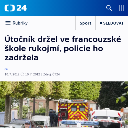
Sport
SLEDOVAT
Rubriky
Útočník držel ve francouzské
škole rukojmí, policie ho
zadržela
rai
10. 7. 2012
10. 7. 2012
|
Zdroj:
ČT24