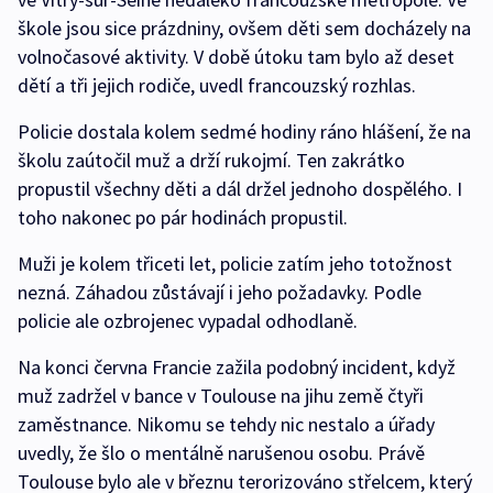
škole jsou sice prázdniny, ovšem děti sem docházely na
volnočasové aktivity. V době útoku tam bylo až deset
dětí a tři jejich rodiče, uvedl francouzský rozhlas.
Policie dostala kolem sedmé hodiny ráno hlášení, že na
školu zaútočil muž a drží rukojmí. Ten zakrátko
propustil všechny děti a dál držel jednoho dospělého. I
toho nakonec po pár hodinách propustil.
Muži je kolem třiceti let, policie zatím jeho totožnost
nezná. Záhadou zůstávají i jeho požadavky. Podle
policie ale ozbrojenec vypadal odhodlaně.
Na konci června Francie zažila podobný incident, když
muž zadržel v bance v Toulouse na jihu země čtyři
zaměstnance. Nikomu se tehdy nic nestalo a úřady
uvedly, že šlo o mentálně narušenou osobu. Právě
Toulouse bylo ale v březnu terorizováno střelcem, který