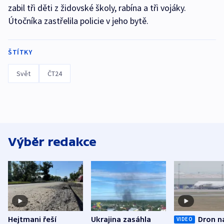
zabil tři děti z židovské školy, rabína a tři vojáky.
Útočníka zastřelila policie v jeho bytě.
ŠTÍTKY
Svět
ČT24
Výběr redakce
Hejtmani řeší
Ukrajina zasáhla
Dron n
VIDEO