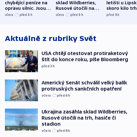
chybějící peníze na
sklad Wildberries,
letišti u Lips
opravu silnic. Jsou
Rusové útočili na
skoro kilo trh
nenárokové, namítá
trh, hasiče či
indicie ukazuj
včera
před 8
h
včera
před 8
h
před 9
h
ministerstvo
stadion
Rusko
Aktuálně z rubriky
Svět
USA chtějí otestovat protiraketový
štít do konce roku, píše Bloomberg
před 3
h
Americký Senát schválil velký balík
protiruských sankčních opatření
včera
před 6
h
Ukrajina zasáhla sklad Wildberries,
Rusové útočili na trh, hasiče či
stadion
včera
před 8
h