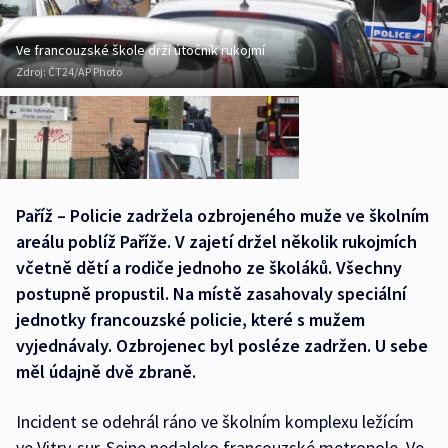
Ve francouzské škole drží útočník rukojmí
Zdroj:
ČT24/AP Photo
Paříž – Policie zadržela ozbrojeného muže ve školním
areálu poblíž Paříže. V zajetí držel několik rukojmích
včetně dětí a rodiče jednoho ze školáků. Všechny
postupně propustil. Na místě zasahovaly speciální
jednotky francouzské policie, které s mužem
vyjednávaly. Ozbrojenec byl posléze zadržen. U sebe
měl údajně dvě zbraně.
Incident se odehrál ráno ve školním komplexu ležícím
ve Vitry-sur-Seine nedaleko francouzské metropole. Ve