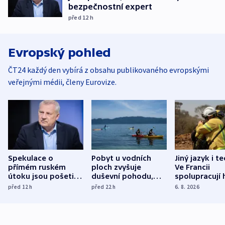
bezpečnostní expert
před 12
h
Evropský pohled
ČT24 každý den vybírá z obsahu publikovaného evropskými
veřejnými médii, členy Eurovize.
Spekulace o
Pobyt u vodních
Jiný jazyk i t
přímém ruském
ploch zvyšuje
Ve Francii
útoku jsou pošetilé,
duševní pohodu,
spolupracují h
míní estonský
ukázala
různých zemí
před 12
h
před 22
h
6. 8. 2026
bezpečnostní
mezinárodní studie
expert