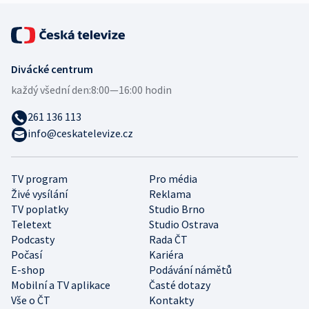
Divácké centrum
každý všední den:
8:00—16:00 hodin
261 136 113
info@ceskatelevize.cz
TV program
Pro média
Živé vysílání
Reklama
TV poplatky
Studio Brno
Teletext
Studio Ostrava
Podcasty
Rada ČT
Počasí
Kariéra
E-shop
Podávání námětů
Mobilní a TV aplikace
Časté dotazy
Vše o ČT
Kontakty