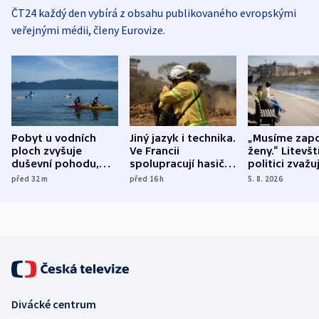
ČT24 každý den vybírá z obsahu publikovaného evropskými
veřejnými médii, členy Eurovize.
Pobyt u vodních
Jiný jazyk i technika.
„Musíme zapo
ploch zvyšuje
Ve Francii
ženy.“ Litevšt
duševní pohodu,
spolupracují hasiči z
politici zvažuj
ukázala
různých zemí
dohodu o
před 32
m
před 16
h
5. 8. 2026
mezinárodní studie
demografii
Divácké centrum