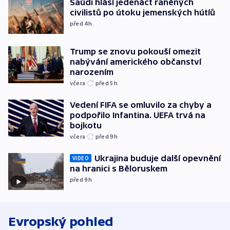
Saúdi hlásí jedenáct raněných
civilistů po útoku jemenských hútíů
před 4
h
Trump se znovu pokouší omezit
nabývání amerického občanství
narozením
včera
před 5
h
Vedení FIFA se omluvilo za chyby a
podpořilo Infantina. UEFA trvá na
bojkotu
včera
před 9
h
Ukrajina buduje další opevnění
VIDEO
na hranici s Běloruskem
před 9
h
Evropský pohled