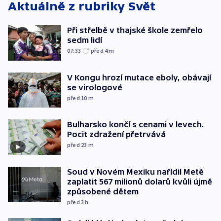
Aktuálně z rubriky
Svět
Při střelbě v thajské škole zemřelo
sedm lidí
07:33
před 4
m
V Kongu hrozí mutace eboly, obávají
se virologové
před 10
m
Bulharsko končí s cenami v levech.
Pocit zdražení přetrvává
před 23
m
Soud v Novém Mexiku nařídil Metě
zaplatit 567 milionů dolarů kvůli újmě
způsobené dětem
před 3
h