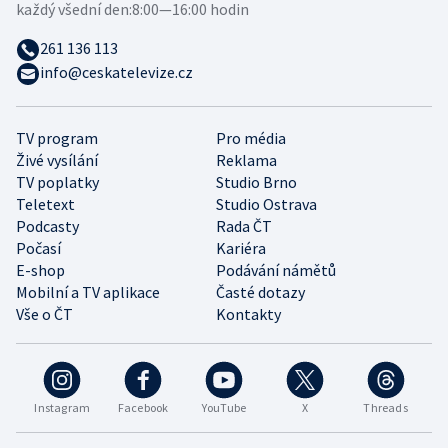
každý všední den:
8:00—16:00 hodin
261 136 113
info@ceskatelevize.cz
TV program
Pro média
Živé vysílání
Reklama
TV poplatky
Studio Brno
Teletext
Studio Ostrava
Podcasty
Rada ČT
Počasí
Kariéra
E-shop
Podávání námětů
Mobilní a TV aplikace
Časté dotazy
Vše o ČT
Kontakty
Instagram
Facebook
YouTube
X
Threads