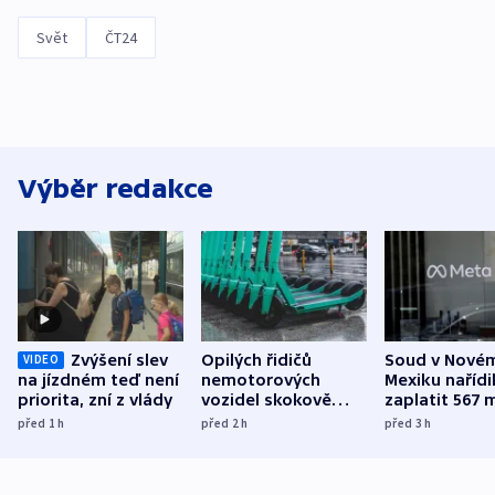
Svět
ČT24
Výběr redakce
Zvýšení slev
Opilých řidičů
Soud v Nové
VIDEO
na jízdném teď není
nemotorových
Mexiku nařídi
priorita, zní z vlády
vozidel skokově
zaplatit 567 
přibylo, nejvíc ve
dolarů kvůli 
před 1
h
před 2
h
před 3
h
středních Čechách
způsobené d