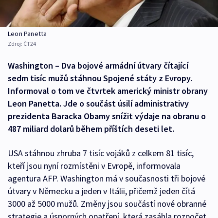
Leon Panetta
Zdroj:
ČT24
Washington – Dva bojové armádní útvary čítající
sedm tisíc mužů stáhnou Spojené státy z Evropy.
Informoval o tom ve čtvrtek americký ministr obrany
Leon Panetta. Jde o součást úsilí administrativy
prezidenta Baracka Obamy snížit výdaje na obranu o
487 miliard dolarů během příštích deseti let.
USA stáhnou zhruba 7 tisíc vojáků z celkem 81 tisíc,
kteří jsou nyní rozmístěni v Evropě, informovala
agentura AFP. Washington má v současnosti tři bojové
útvary v Německu a jeden v Itálii, přičemž jeden čítá
3000 až 5000 mužů. Změny jsou součástí nové obranné
strategie a úsporných opatření, která zasáhla rozpočet