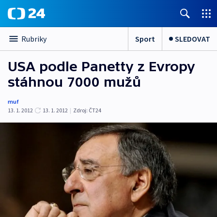
Sport
SLEDOVAT
Rubriky
USA podle Panetty z Evropy
stáhnou 7000 mužů
muf
13. 1. 2012
13. 1. 2012
|
Zdroj:
ČT24