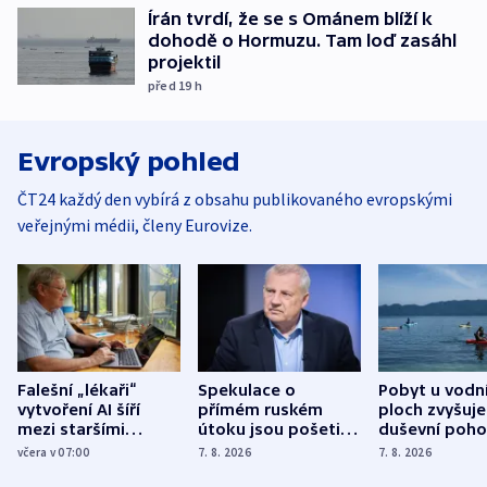
Írán tvrdí, že se s Ománem blíží k
dohodě o Hormuzu. Tam loď zasáhl
projektil
před 19
h
Evropský pohled
ČT24 každý den vybírá z obsahu publikovaného evropskými
veřejnými médii, členy Eurovize.
Falešní „lékaři“
Spekulace o
Pobyt u vodn
vytvoření AI šíří
přímém ruském
ploch zvyšuje
mezi staršími
útoku jsou pošetilé,
duševní poho
Poláky nebezpečné
míní estonský
ukázala
včera v 07:00
7. 8. 2026
7. 8. 2026
zdravotní rady
bezpečnostní
mezinárodní 