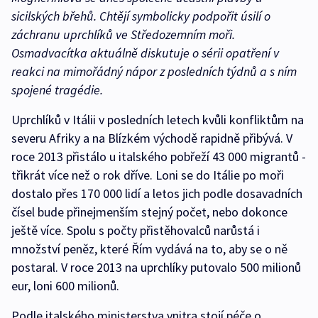
sicilských břehů. Chtějí symbolicky podpořit úsilí o
záchranu uprchlíků ve Středozemním moři.
Osmadvacítka aktuálně diskutuje o sérii opatření v
reakci na mimořádný nápor z posledních týdnů a s ním
spojené tragédie.
Uprchlíků v Itálii v posledních letech kvůli konfliktům na
severu Afriky a na Blízkém východě rapidně přibývá. V
roce 2013 přistálo u italského pobřeží 43 000 migrantů -
třikrát více než o rok dříve. Loni se do Itálie po moři
dostalo přes 170 000 lidí a letos jich podle dosavadních
čísel bude přinejmenším stejný počet, nebo dokonce
ještě více. Spolu s počty přistěhovalců narůstá i
množství peněz, které Řím vydává na to, aby se o ně
postaral. V roce 2013 na uprchlíky putovalo 500 milionů
eur, loni 600 milionů.
Podle italského ministerstva vnitra stojí péče o