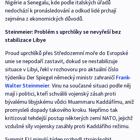
Nigérie a Senegalu, kde podle italských úřadů
nedochází k pronásledování a odkud lidé prchají
zejména z ekonomických důvodů.
Steinmeier: Problém s uprchlíky se nevyřeší bez
stabilizace Libye
Proud uprchlíků přes Středozemní moře do Evropské
unie se nepodaří zastavit, dokud se nestabilizuje
situace v Libyi, řekl v rozhovoru pro aktuální číslo
týdeníku Der Spiegel německý ministr zahraničí
Frank-
Walter Steinmeier
. Vinu na současné situaci podle něj
mají i politici, kteří schválili vojenský zásah proti
bývalému libyjskému vůdci Muammaru Kaddáfímu, aniž
promysleli dopady takového kroku. Nepřímo tak
kritizoval tehdejší postup některých zemí NATO, jejichž
vzdušné síly vojensky zasáhly proti Kaddáfího režimu.
Summit EU minulý týden rozhodl ztrojnásobit