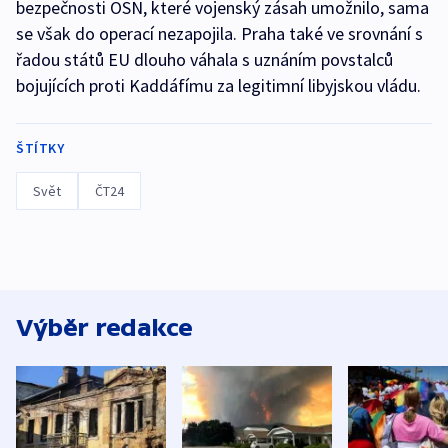
bezpečnosti OSN, které vojenský zásah umožnilo, sama
se však do operací nezapojila. Praha také ve srovnání s
řadou států EU dlouho váhala s uznáním povstalců
bojujících proti Kaddáfímu za legitimní libyjskou vládu.
ŠTÍTKY
Svět
ČT24
Výběr redakce