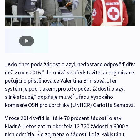
„Kdo dnes podá žádost o azyl, nedostane odpověď dřív
než v roce 2016,“ domnívá se představitelka organizace
pečující o přistěhovalce Valentina Brinisová. „Ten
systém je pod tlakem, protože počet žádostí o azyl
silně stoupá,“ doplňuje mluvčí Úřadu Vysokého
komisaře OSN pro uprchlíky (UNHCR) Carlotta Samiová.
V roce 2014 vyřídila Itálie 70 procent žádostí o azyl
kladně. Letos zatím obdržela 12 720 žádostí a 6000 z
nich odmítla. Šlo zejména o žádosti lidí z Pákistánu,