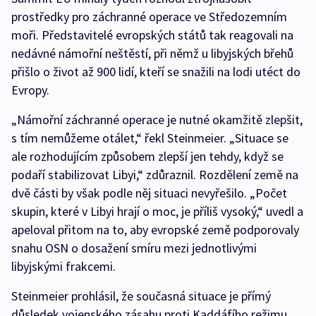
prostředky pro záchranné operace ve Středozemním
moři. Představitelé evropských států tak reagovali na
nedávné námořní neštěstí, při němž u libyjských břehů
přišlo o život až 900 lidí, kteří se snažili na lodi utéct do
Evropy.
„Námořní záchranné operace je nutné okamžitě zlepšit,
s tím nemůžeme otálet,“ řekl Steinmeier. „Situace se
ale rozhodujícím způsobem zlepší jen tehdy, když se
podaří stabilizovat Libyi,“ zdůraznil. Rozdělení země na
dvě části by však podle něj situaci nevyřešilo. „Počet
skupin, které v Libyi hrají o moc, je příliš vysoký,“ uvedl a
apeloval přitom na to, aby evropské země podporovaly
snahu OSN o dosažení smíru mezi jednotlivými
libyjskými frakcemi.
Steinmeier prohlásil, že současná situace je přímý
důsledek vojenského zásahu proti Kaddáfího režimu,