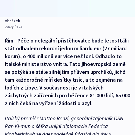
obrázek
Zdroj:
ČT24
Řím - Péče o nelegální přistěhovalce bude letos Itálii
stát odhadem rekordní jednu miliardu eur (27 miliard
korun), o 400 milionů eur více než loni. Odhadlo to
italské ministerstvo vnitra. Tato jihoevropská země
se potýká se stále silnějším přílivem uprchlíků, jichž
tam každoročně míří desítky tisíc, a to zejména na
lodích z Libye. V současnosti je v italských
záchytných zařízeních pro běžence 81 000 lidí, 65 000
z nich čeká na vyřízení žádosti o azyl.
Italský premiér Matteo Renzi, generální tajemník OSN
Pan Ki-mun a šéfka unijní diplomacie Federica
Mogheriniová se dnes společně účastní plavby u