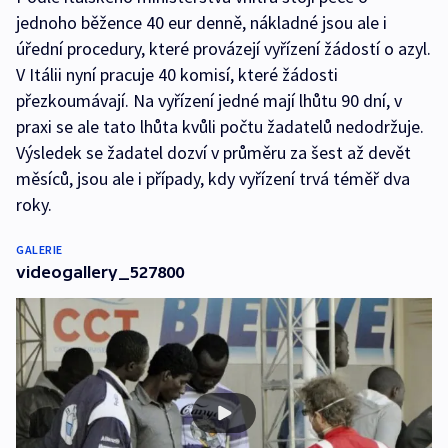
jednoho běžence 40 eur denně, nákladné jsou ale i
úřední procedury, které provázejí vyřízení žádostí o azyl.
V Itálii nyní pracuje 40 komisí, které žádosti
přezkoumávají. Na vyřízení jedné mají lhůtu 90 dní, v
praxi se ale tato lhůta kvůli počtu žadatelů nedodržuje.
Výsledek se žadatel dozví v průměru za šest až devět
měsíců, jsou ale i případy, kdy vyřízení trvá téměř dva
roky.
GALERIE
videogallery_527800