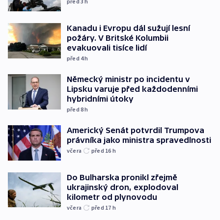
před 3
h
Kanadu i Evropu dál sužují lesní
požáry. V Britské Kolumbii
evakuovali tisíce lidí
před 4
h
Německý ministr po incidentu v
Lipsku varuje před každodenními
hybridními útoky
před 8
h
Americký Senát potvrdil Trumpova
právníka jako ministra spravedlnosti
včera
před 16
h
Do Bulharska pronikl zřejmě
ukrajinský dron, explodoval
kilometr od plynovodu
včera
před 17
h