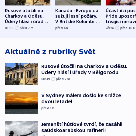
Rusové útočili na
Kanadu i Evropu dál
Účastníci po
Charkov a Oděsu.
sužují lesní požáry.
Pride upozorň
Údery hlásí i úřady v
V Britské Kolumbii
trvající nerov
Bělgorodu
evakuovali tisíce lidí
společensko
08:39
před 2
m
před 4
h
včera
před 16
h
atmosféru
Aktuálně z rubriky
Svět
Rusové útočili na Charkov a Oděsu.
Údery hlásí i úřady v Bělgorodu
08:39
před 2
m
V Sydney málem došlo ke srážce
dvou letadel
před 1
h
Jemenští hútíové tvrdí, že zasáhli
saúdskoarabskou rafinerii