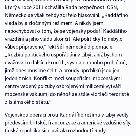
který v roce 2011 schválila Rada bezpečnosti OSN,
Německo se však tehdy zdrželo hlasování. „Kaddáfího
vláda byla zločinným režimem. A nikdy jsem
nepochyboval o tom, že se vojensky podaří Kaddáfího
vraždění a jeho vládu ukončit. Ale politicky to nebylo
vůbec připraveno,“ řekl šéf německé diplomacie.
„Rozbití politického uspořádání v Libyi, aniž bychom
uvažovali o dalších krocích, vyvolalo mnoho problémů,
jimž dnes musíme čelit. A proudy uprchlíků jsou jen
jeden z nich. Konflikt mezi soupeřícími mocenskými
centry vedený po zuby ozbrojenými milicemi vytváří
mocenské vakuum, do něhož se stále víc tlačí teroristé
z Islámského státu.“
Vojenskou operaci proti Kaddáfího režimu v Libyi vedly
především britské, francouzské a americké vzdušné síly.
Česká republika sice uvítala rozhodnutí Rady