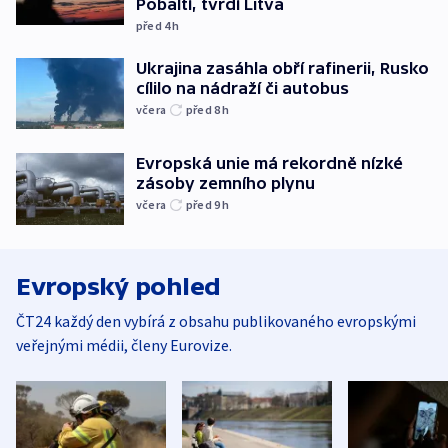
Pobaltí, tvrdí Litva
před 4
h
Ukrajina zasáhla obří rafinerii, Rusko
cílilo na nádraží či autobus
včera
před 8
h
Evropská unie má rekordně nízké
zásoby zemního plynu
včera
před 9
h
Evropský pohled
ČT24 každý den vybírá z obsahu publikovaného evropskými
veřejnými médii, členy Eurovize.