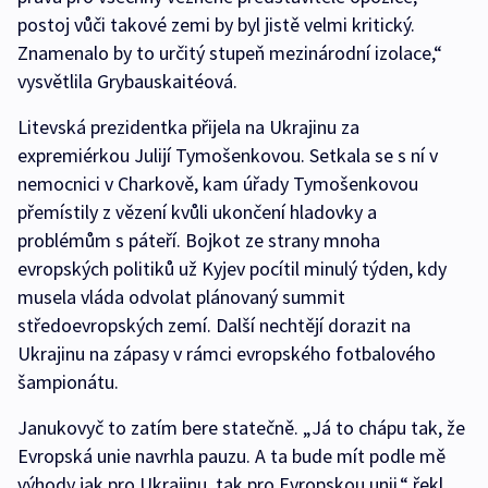
postoj vůči takové zemi by byl jistě velmi kritický.
Znamenalo by to určitý stupeň mezinárodní izolace,“
vysvětlila Grybauskaitéová.
Litevská prezidentka přijela na Ukrajinu za
expremiérkou Julijí Tymošenkovou. Setkala se s ní v
nemocnici v Charkově, kam úřady Tymošenkovou
přemístily z vězení kvůli ukončení hladovky a
problémům s páteří. Bojkot ze strany mnoha
evropských politiků už Kyjev pocítil minulý týden, kdy
musela vláda odvolat plánovaný summit
středoevropských zemí. Další nechtějí dorazit na
Ukrajinu na zápasy v rámci evropského fotbalového
šampionátu.
Janukovyč to zatím bere statečně. „Já to chápu tak, že
Evropská unie navrhla pauzu. A ta bude mít podle mě
výhody jak pro Ukrajinu, tak pro Evropskou unii,“ řekl