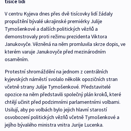
tisíce lidí
V centru Kyjeva dnes přes dvě tisícovky lidí žádaly
propuštění bývalé ukrajinské premiérky Julije
Tymošenkové a dalších politických vězňů a
demonstrovaly proti režimu prezidenta Viktora
Janukovyče. Vězněná na něm promluvila skrze dopis, ve
kterém varuje Janukovyče před mezinárodním
osaměním.
Protestní shromáždění na jednom z centrálních
kyjevských náměstí svolalo několik opozičních stran
včetně strany Julije Tymošenkové. Představitelé
opozice na něm představili společný plán kroků, které
chtějí učinit před podzimními parlamentními volbami.
Usilují, aby po volbách bylo jejich hlavní starostí
osvobození politických vězňů včetně Tymošenkové a
jejího bývalého ministra vnitra Jurije Lucenka.