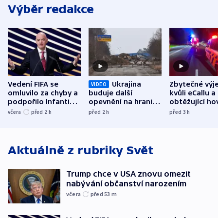
Výběr redakce
Vedení FIFA se
Ukrajina
Zbytečné výj
VIDEO
omluvilo za chyby a
buduje další
kvůli eCallu a
podpořilo Infantina.
opevnění na hranici
obtěžující ho
UEFA trvá na
s Běloruskem
zdržují záchr
včera
před 2
h
před 2
h
před 3
h
bojkotu
Aktuálně z rubriky
Svět
Trump chce v USA znovu omezit
nabývání občanství narozením
včera
před 53
m