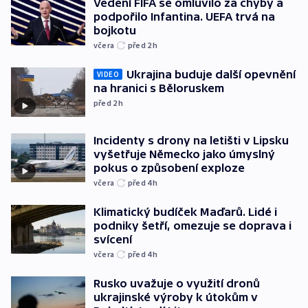
Vedení FIFA se omluvilo za chyby a
podpořilo Infantina. UEFA trvá na
bojkotu
včera
před 2
h
Ukrajina buduje další opevnění
VIDEO
na hranici s Běloruskem
před 2
h
Incidenty s drony na letišti v Lipsku
vyšetřuje Německo jako úmyslný
pokus o způsobení exploze
včera
před 4
h
Klimatický budíček Maďarů. Lidé i
podniky šetří, omezuje se doprava i
svícení
včera
před 4
h
Rusko uvažuje o využití dronů
ukrajinské výroby k útokům v