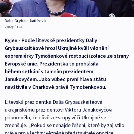
Dalia Grybauskaitéová
Zdroj:
ČT24
Kyjev - Podle litevské prezidentky Daliy
Grybauskaitéové hrozí Ukrajině kvůli věznění
expremiérky Tymošenkové rostoucí izolace ze strany
Evropské unie. Prezidentka to prohlásila
během setkání s tamním prezidentem
Janukovyčem. Jako vůbec první hlava státu
navštívila v Charkově právě Tymošenkovou.
Litevská prezidentka Dalia Grybauskaitéová
ukrajinskému prezidentovi Viktoru Janukovyčovi
připomněla, že důvěra Evropy vůči Ukrajině se
zmenšuje. „Pokud se nenajde řešení, které by zajistilo
práva pro všechny vězněné představitele opozice,