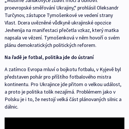
„Musíme Janukovyče zbavit moci a obnovit
proevropské směřování Ukrajiny,“ prohlásil Oleksandr
Turčynov, zástupce Tymošenkové ve vedení strany
Vlast. Dcera uvězněné vůdkyně ukrajinské opozice
Jevhenija na manifestaci přečetla vzkaz, který matka
napsala ve vězení. Tymošenková v něm hovoří o svém
plánu demokratických politických reforem.
Na řadě je fotbal, politika jde do ústraní
A zatímco Evropa mluví o bojkotu fotbalu, v Kyjevě byl
představen pohár pro příštího fotbalového mistra
kontinentu. Pro Ukrajince jde přitom o velkou událost,
a proto je politika tolik nezajímá. Problémem jako v
Polsku je i to, že nestojí velká část plánovaných silnic a
dálnic.