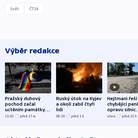
Svět
ČT24
Výběr redakce
Pražský duhový
Ruský útok na Kyjev
Hejtmani řeší
pochod začal
a okolí zabil čtyři
chybějící pen
uctěním památky
lidi
opravu silnic.
obětí berlínského
nenárokové, 
12:02
před 17
m
08:20
před 1
h
včera
před 15
h
útoku
ministerstvo