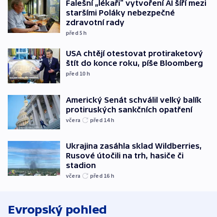
Falešní „lékaři“ vytvoření AI šíří mezi
staršími Poláky nebezpečné
zdravotní rady
před 5
h
USA chtějí otestovat protiraketový
štít do konce roku, píše Bloomberg
před 10
h
Americký Senát schválil velký balík
protiruských sankčních opatření
včera
před 14
h
Ukrajina zasáhla sklad Wildberries,
Rusové útočili na trh, hasiče či
stadion
včera
před 16
h
Evropský pohled