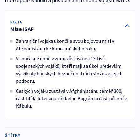
metropole Kábulu a působí na ní mnoho vojáků NATO.
FAKTA
Mise ISAF
Zahraniční vojska ukončila svou bojovou misi v
Afghánistánu ke konci loňského roku.
V současné době v zemi zůstává asi 13 tisíc
spojeneckých vojáků, kteří mají za úkol především
výcvik afghánských bezpečnostních složek a jejich
podporu.
Českých vojáků zůstává v Afghánistánu téměř 300,
část hlídá leteckou základnu Bagrám a část působí v
Kábulu.
ŠTÍTKY