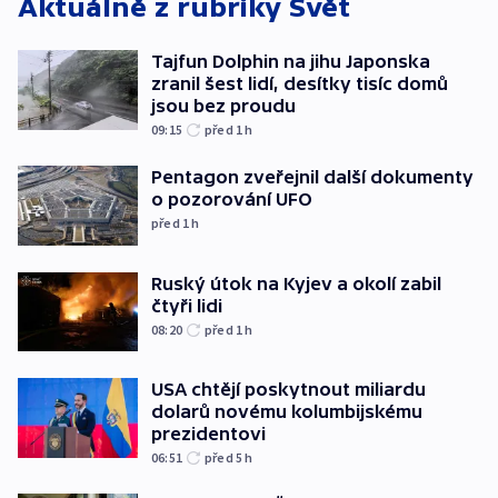
Aktuálně z rubriky
Svět
Tajfun Dolphin na jihu Japonska
zranil šest lidí, desítky tisíc domů
jsou bez proudu
09:15
před 1
h
Pentagon zveřejnil další dokumenty
o pozorování UFO
před 1
h
Ruský útok na Kyjev a okolí zabil
čtyři lidi
08:20
před 1
h
USA chtějí poskytnout miliardu
dolarů novému kolumbijskému
prezidentovi
06:51
před 5
h