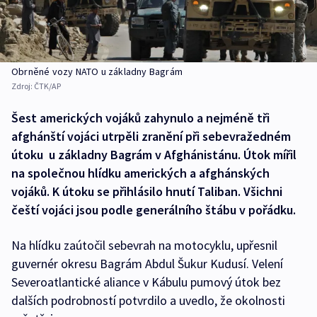
Obrněné vozy NATO u základny Bagrám
Zdroj:
ČTK/AP
Šest amerických vojáků zahynulo a nejméně tři
afghánští vojáci utrpěli zranění při sebevražedném
útoku u základny Bagrám v Afghánistánu. Útok mířil
na společnou hlídku amerických a afghánských
vojáků. K útoku se přihlásilo hnutí Taliban. Všichni
čeští vojáci jsou podle generálního štábu v pořádku.
Na hlídku zaútočil sebevrah na motocyklu, upřesnil
guvernér okresu Bagrám Abdul Šukur Kudusí. Velení
Severoatlantické aliance v Kábulu pumový útok bez
dalších podrobností potvrdilo a uvedlo, že okolnosti