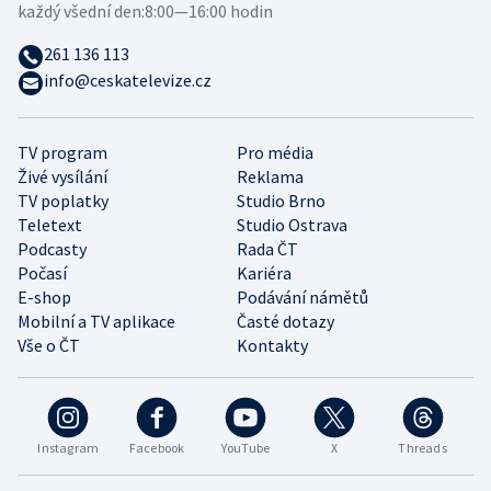
každý všední den:
8:00—16:00 hodin
261 136 113
info@ceskatelevize.cz
TV program
Pro média
Živé vysílání
Reklama
TV poplatky
Studio Brno
Teletext
Studio Ostrava
Podcasty
Rada ČT
Počasí
Kariéra
E-shop
Podávání námětů
Mobilní a TV aplikace
Časté dotazy
Vše o ČT
Kontakty
Instagram
Facebook
YouTube
X
Threads