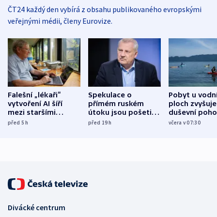
ČT24 každý den vybírá z obsahu publikovaného evropskými
veřejnými médii, členy Eurovize.
Falešní „lékaři“
Spekulace o
Pobyt u vodn
vytvoření AI šíří
přímém ruském
ploch zvyšuje
mezi staršími
útoku jsou pošetilé,
duševní poho
Poláky nebezpečné
míní estonský
ukázala
před 5
h
před 19
h
včera v 07:30
zdravotní rady
bezpečnostní
mezinárodní 
expert
Divácké centrum