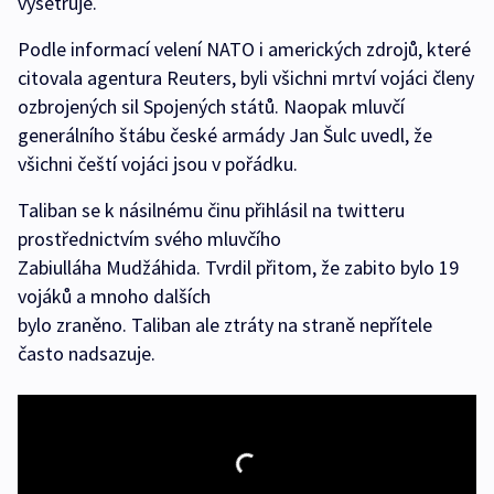
vyšetřuje.
Podle informací velení NATO i amerických zdrojů, které
citovala agentura Reuters, byli všichni mrtví vojáci členy
ozbrojených sil Spojených států. Naopak mluvčí
generálního štábu české armády Jan Šulc uvedl, že
všichni čeští vojáci jsou v pořádku.
Taliban se k násilnému činu přihlásil na twitteru
prostřednictvím svého mluvčího
Zabiulláha Mudžáhida. Tvrdil přitom, že zabito bylo 19
vojáků a mnoho dalších
bylo zraněno. Taliban ale ztráty na straně nepřítele
často nadsazuje.