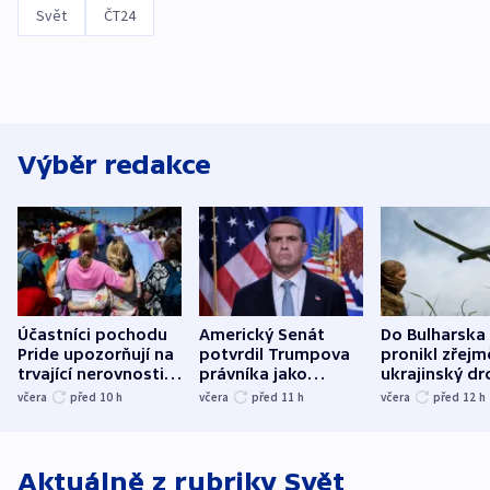
Svět
ČT24
Výběr redakce
Účastníci pochodu
Americký Senát
Do Bulharska
Pride upozorňují na
potvrdil Trumpova
pronikl zřejm
trvající nerovnosti i
právníka jako
ukrajinský dr
společenskou
ministra
explodoval k
včera
před 10
h
včera
před 11
h
včera
před 12
h
atmosféru
spravedlnosti
od plynovod
Aktuálně z rubriky
Svět