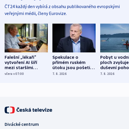
ČT24 každý den vybírá z obsahu publikovaného evropskými
veřejnými médii, členy Eurovize.
Falešní „lékaři“
Spekulace o
Pobyt u vodn
vytvoření AI šíří
přímém ruském
ploch zvyšuje
mezi staršími
útoku jsou pošetilé,
duševní poho
Poláky nebezpečné
míní estonský
ukázala
včera v 07:00
7. 8. 2026
7. 8. 2026
zdravotní rady
bezpečnostní
mezinárodní 
expert
Divácké centrum