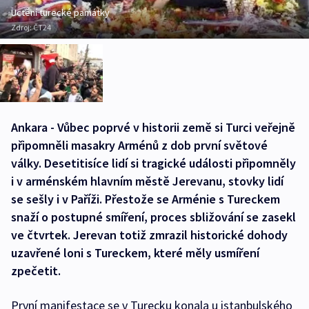
Uctění turecké památky
Zdroj:
ČT24
Ankara - Vůbec poprvé v historii země si Turci veřejně
připomněli masakry Arménů z dob první světové
války. Desetitisíce lidí si tragické události připomněly
i v arménském hlavním městě Jerevanu, stovky lidí
se sešly i v Paříži. Přestože se Arménie s Tureckem
snaží o postupné smíření, proces sbližování se zasekl
ve čtvrtek. Jerevan totiž zmrazil historické dohody
uzavřené loni s Tureckem, které měly usmíření
zpečetit.
První manifestace se v Turecku konala u istanbulského