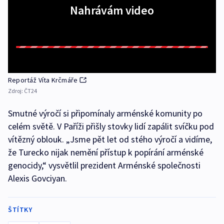
Nahrávám video
Reportáž Víta Krčmáře
Zdroj:
ČT24
Smutné výročí si připomínaly arménské komunity po
celém světě. V Paříži přišly stovky lidí zapálit svíčku pod
vítězný oblouk. „Jsme pět let od stého výročí a vidíme,
že Turecko nijak nemění přístup k popírání arménské
genocidy,“ vysvětlil prezident Arménské společnosti
Alexis Govciyan.
ŠTÍTKY