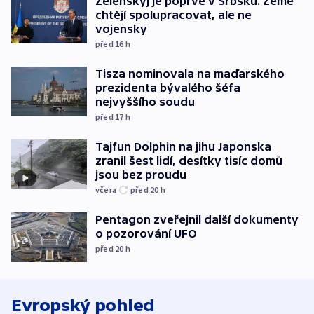
Zelenskyj je poprvé v Srbsku. Země
chtějí spolupracovat, ale ne
vojensky
před 16
h
Tisza nominovala na maďarského
prezidenta bývalého šéfa
nejvyššího soudu
před 17
h
Tajfun Dolphin na jihu Japonska
zranil šest lidí, desítky tisíc domů
jsou bez proudu
včera
před 20
h
Pentagon zveřejnil další dokumenty
o pozorování UFO
před 20
h
Evropský pohled