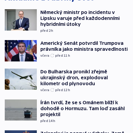
Německý ministr po incidentu v
Lipsku varuje před každodenními
hybridními útoky
před 2
h
Americký Senát potvrdil Trumpova
právníka jako ministra spravedlnosti
včera
před 11
h
Do Bulharska pronikl zřejmě
ukrajinský dron, explodoval
kilometr od plynovodu
včera
před 12
h
Írán tvrdí, že se s Ománem blíží k
dohodě o Hormuzu. Tam loď zasáhl
projektil
před 14
h