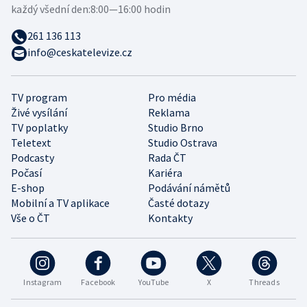
každý všední den:
8:00—16:00 hodin
261 136 113
info@ceskatelevize.cz
TV program
Pro média
Živé vysílání
Reklama
TV poplatky
Studio Brno
Teletext
Studio Ostrava
Podcasty
Rada ČT
Počasí
Kariéra
E-shop
Podávání námětů
Mobilní a TV aplikace
Časté dotazy
Vše o ČT
Kontakty
Instagram
Facebook
YouTube
X
Threads