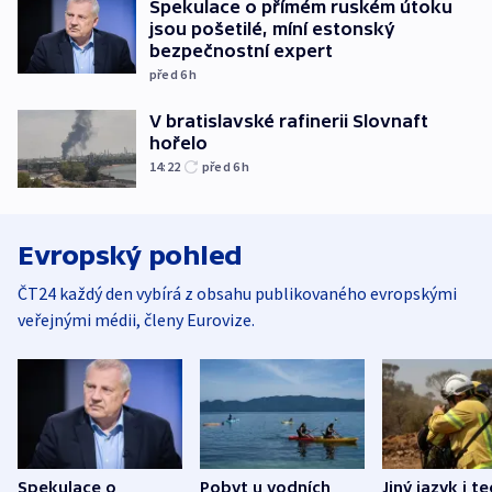
Spekulace o přímém ruském útoku
jsou pošetilé, míní estonský
bezpečnostní expert
před 6
h
V bratislavské rafinerii Slovnaft
hořelo
14:22
před 6
h
Evropský pohled
ČT24 každý den vybírá z obsahu publikovaného evropskými
veřejnými médii, členy Eurovize.
Spekulace o
Pobyt u vodních
Jiný jazyk i t