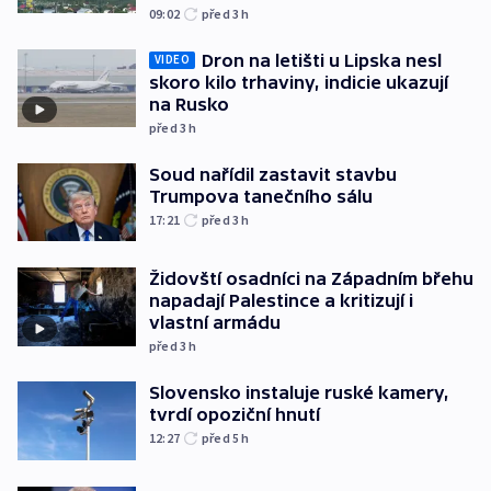
09:02
před 3
h
Dron na letišti u Lipska nesl
VIDEO
skoro kilo trhaviny, indicie ukazují
na Rusko
před 3
h
Soud nařídil zastavit stavbu
Trumpova tanečního sálu
17:21
před 3
h
Židovští osadníci na Západním břehu
napadají Palestince a kritizují i
vlastní armádu
před 3
h
Slovensko instaluje ruské kamery,
tvrdí opoziční hnutí
12:27
před 5
h