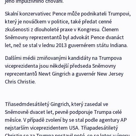
jeho impulzivního chování.
Skalní konzervativec Pence může podnikateli Trumpovi,
který je nováčkem v politice, také předat cenné
zkušenosti z dlouholeté praxe v Kongresu. Členem
Sněmovny reprezentantů byl advokát Pence dvanáct
let, než se stal v lednu 2013 guvernérem státu Indiana.
Dalšími médii zmiňovanými kandidáty na Trumpova
viceprezidenta jsou někdejší předseda Sněmovny
reprezentantů Newt Gingrich a guvernér New Jersey
Chris Christie.
Třiasedmdesátiletý Gingrich, který zasedal ve
Sněmovně dvacet let, pevně podporuje Trumpa celé
měsíce. V případě zvolení by se stal podle agentury AP
nejstarším viceprezidentem USA. Třiapadesátiletý
Christie se za Trumpa postavil poté, co se letos v únoru