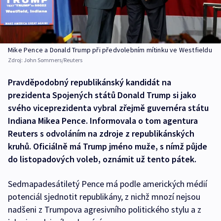
Mike Pence a Donald Trump při předvolebním mítinku ve Westfieldu
Zdroj:
John Sommers/Reuters
Pravděpodobný republikánský kandidát na
prezidenta Spojených států Donald Trump si jako
svého viceprezidenta vybral zřejmě guvernéra státu
Indiana Mikea Pence. Informovala o tom agentura
Reuters s odvoláním na zdroje z republikánských
kruhů. Oficiálně má Trump jméno muže, s nímž půjde
do listopadových voleb, oznámit už tento pátek.
Sedmapadesátiletý Pence má podle amerických médií
potenciál sjednotit republikány, z nichž mnozí nejsou
nadšeni z Trumpova agresivního politického stylu a z