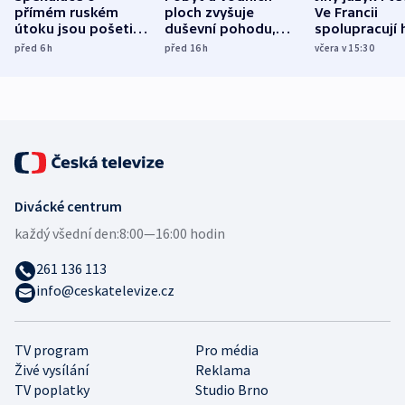
přímém ruském
ploch zvyšuje
Ve Francii
útoku jsou pošetilé,
duševní pohodu,
spolupracují h
míní estonský
ukázala
různých zemí
před 6
h
před 16
h
včera v 15:30
bezpečnostní
mezinárodní studie
expert
Divácké centrum
každý všední den:
8:00—16:00 hodin
261 136 113
info@ceskatelevize.cz
TV program
Pro média
Živé vysílání
Reklama
TV poplatky
Studio Brno