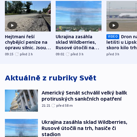
Hejtmani řeší
Ukrajina zasáhla
Dron n
VIDEO
chybějící peníze na
sklad Wildberries,
letišti u Lips
opravu silnic. Jsou
Rusové útočili na
skoro kilo trh
nenárokové, namítá
trh, hasiče či
indicie ukazuj
09:15
před 2
h
09:02
před 3
h
před 3
h
ministerstvo
stadion
Rusko
Aktuálně z rubriky
Svět
Americký Senát schválil velký balík
protiruských sankčních opatření
21:21
před 58
m
Ukrajina zasáhla sklad Wildberries,
Rusové útočili na trh, hasiče či
stadion