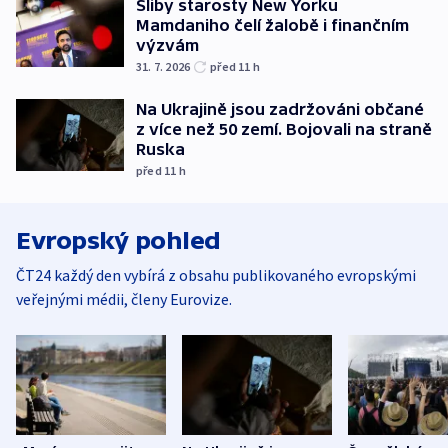
Sliby starosty New Yorku
Mamdaniho čelí žalobě i finančním
výzvám
31. 7. 2026
před 11
h
Na Ukrajině jsou zadržováni občané
z více než 50 zemí. Bojovali na straně
Ruska
před 11
h
Evropský pohled
ČT24 každý den vybírá z obsahu publikovaného evropskými
veřejnými médii, členy Eurovize.