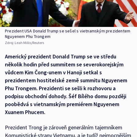
Prezident USA Donald Trump se sešel s vietnamským prezidentem
Nguyenem Phu Trongem
Zdroj:
Leah Millis/Reuters
Americký prezident Donald Trump se ve středu
několik hodin před summitem se severokorejským
vůdcem Kim Čong-unem v Hanoji setkal s
prezidentem hostitelské země summitu Nguyenem
Phu Trongem. Prezidenti se sešli k rozhovoru a
podpisu obchodní dohody. Šéf Bílého domu později
poobědvá s vietnamským premiérem Nguyenem
Xuanem Phucem.
Prezident Trong je zároveň generálním tajemníkem
Komunistické strany Vietnamu, a je tudíž nejmocnějším