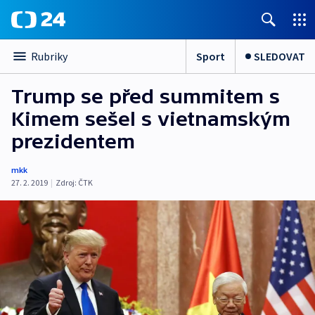
Sport
SLEDOVAT
Rubriky
Trump se před summitem s
Kimem sešel s vietnamským
prezidentem
mkk
27. 2. 2019
|
Zdroj:
ČTK