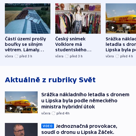
Částí území prošly
Český snímek
Srážka nákla
bouřky se silným
Volklore má
letadla s dr
větrem. Lámaly
studentského
Lipska byla p
stromy a poničily
Oscara, zabojuje o
německého mi
včera
před 3
h
včera
před 3
h
včera
před 4
h
střechu
cenu za krátký film
hybridní útok
Aktuálně z rubriky
Svět
Srážka nákladního letadla s dronem
u Lipska byla podle německého
ministra hybridní útok
včera
před 4
h
Jednoznačná provokace,
VIDEO
soudí o dronu u Lipska Žáček.