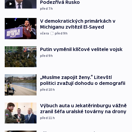
Podezřívá Rusko
před 7
h
V demokratických primárkách v
Michiganu zvítězil El-Sayed
včera
před 9
h
Putin vyměnil klíčové velitele vojsk
před 9
h
„Musíme zapojit ženy.“ Litevští
politici zvažují dohodu o demografii
před 10
h
Výbuch auta u Jekatěrinburgu vážně
zranil šéfa uralské továrny na drony
před 11
h