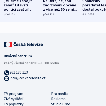
„Musíme zapojit
Na Ukrajině jsou
Španělský
ženy.“ Litevští
zadržováni občané
pořadatel fes
politici zvažují
z více než 50 zemí.
dostal pokut
dohodu o
Bojovali na straně
nekalé prakti
před 10
h
před 11
h
4. 8. 2026
demografii
Ruska
Divácké centrum
každý všední den:
8:00—16:00 hodin
261 136 113
info@ceskatelevize.cz
TV program
Pro média
Živé vysílání
Reklama
TV poplatky
Studio Brno