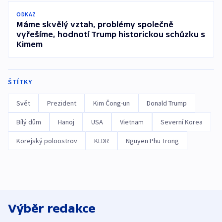
ODKAZ
Máme skvělý vztah, problémy společně
vyřešíme, hodnotí Trump historickou schůzku s
Kimem
ŠTÍTKY
Svět
Prezident
Kim Čong-un
Donald Trump
Bílý dům
Hanoj
USA
Vietnam
Severní Korea
Korejský poloostrov
KLDR
Nguyen Phu Trong
Výběr redakce