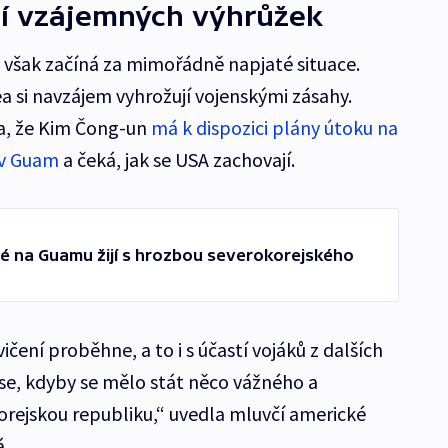
dí vzájemných výhrůžek
však začíná za mimořádně napjaté situace.
a si navzájem vyhrožují vojenskými zásahy.
a, že Kim Čong-un
má k dispozici plány útoku na
ov Guam
a čeká, jak se USA zachovají.
idé na Guamu žijí s hrozbou severokorejského
vičení proběhne, a to i s účastí vojáků z dalších
 se, kdyby se mělo stát něco vážného a
orejskou republiku,“ uvedla mluvčí americké
.