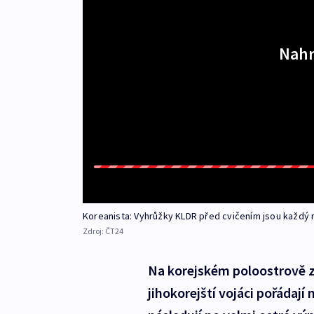
Nahr
Koreanista: Vyhrůžky KLDR před cvičením jsou každý 
Zdroj:
ČT24
Na korejském poloostrově z
jihokorejští vojáci pořádají 