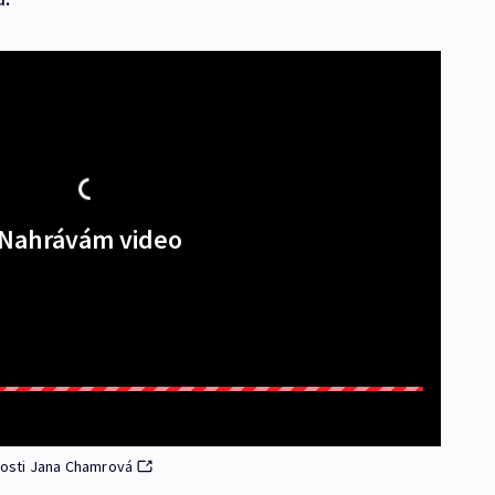
Nahrávám video
osti Jana Chamrová