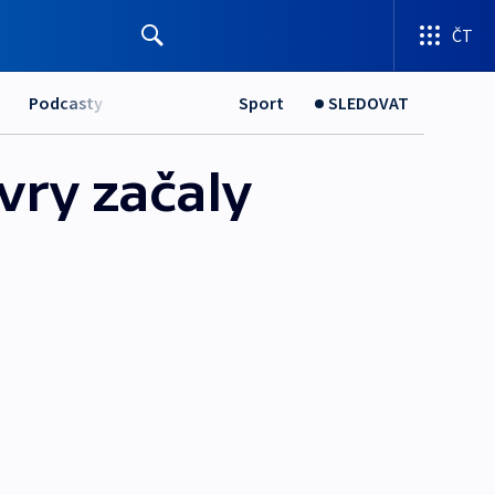
ČT
Podcasty
Sport
SLEDOVAT
vry začaly