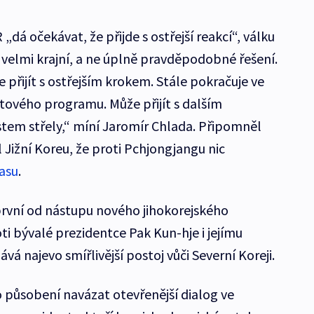
dá očekávat, že přijde s ostřejší reakcí“, válku
 velmi krajní, a ne úplně pravděpodobné řešení.
přijít s ostřejším krokem. Stále pokračuje ve
etového programu. Může přijít s dalším
em střely,“ míní Jaromír Chlada. Připomněl
l Jižní Koreu, že proti Pchjongjangu nic
asu
.
 první od nástupu nového jihokorejského
i bývalé prezidentce Pak Kun-hje i jejímu
á najevo smířlivější postoj vůči Severní Koreji.
o působení navázat otevřenější dialog ve