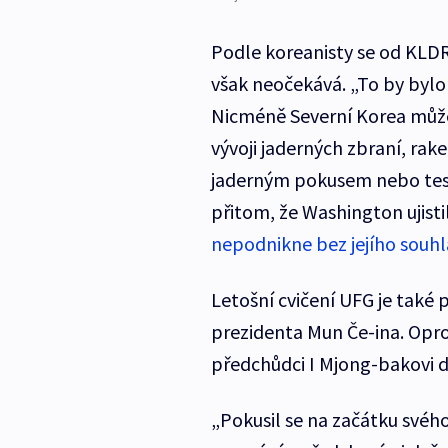
Podle koreanisty se od KLDR „
však neočekává. „To by bylo
Nicméně Severní Korea může 
vývoji jaderných zbraní, rak
jaderným pokusem nebo test
přitom, že Washington ujisti
nepodnikne bez jejího souhl
Letošní cvičení UFG je také
prezidenta Mun Če-ina. Oprot
předchůdci I Mjong-bakovi dáv
„Pokusil se na začátku svéh