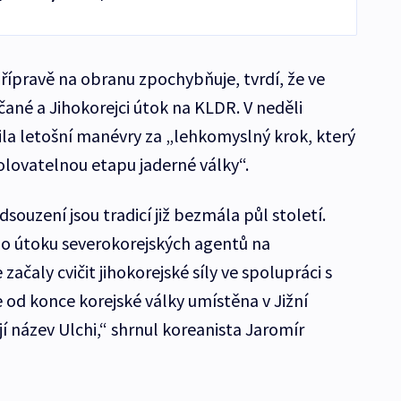
řípravě na obranu zpochybňuje, tvrdí, že ve
čané a Jihokorejci útok na KLDR. V neděli
la letošní manévry za „lehkomyslný krok, který
lovatelnou etapu jaderné války“.
odsouzení jsou tradicí již bezmála půl století.
 Po útoku severokorejských agentů na
začaly cvičit jihokorejské síly ve spolupráci s
 od konce korejské války umístěna v Jižní
jí název Ulchi,“ shrnul koreanista Jaromír