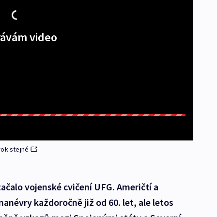
ávám video
rok stejné
ačalo vojenské cvičení UFG. Američtí a
manévry každoročně již od 60. let, ale letos