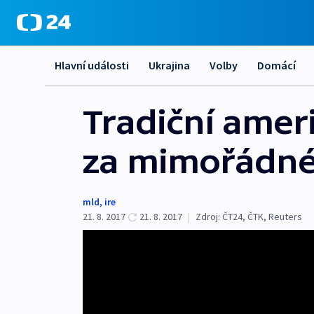
Hlavní události
Ukrajina
Volby
Domácí
Tradiční amer
za mimořádné
mld
,
ire
21. 8. 2017
21. 8. 2017
|
Zdroj:
ČT24
,
ČTK
,
Reuters