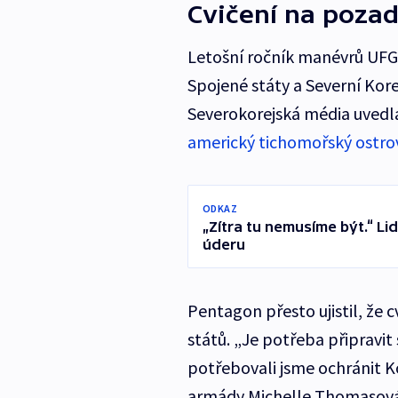
Cvičení na poza
Letošní ročník manévrů UFG 
Spojené státy a Severní Kore
Severokorejská média uvedl
americký tichomořský ostr
ODKAZ
„Zítra tu nemusíme být.“ L
úderu
Pentagon přesto ujistil, že c
států. „Je potřeba připravit
potřebovali jsme ochránit K
armády Michelle Thomasová