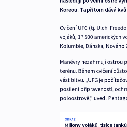
následují po velmi ostré v
Koreou. Ta přitom dává kvůl
Cvičení UFG (tj. Ulchi Freedo
vojáků, 17 500 amerických vo
Kolumbie, Dánska, Nového Z
Manévry nezahrnují ostrou pa
terénu. Během cvičení důstojn
vést bitvu. „UFG je počítačo
posílení připravenosti, ochr
poloostrově,“ uvedl Pentago
ODKAZ
Miliony vojáků, tisíce tank