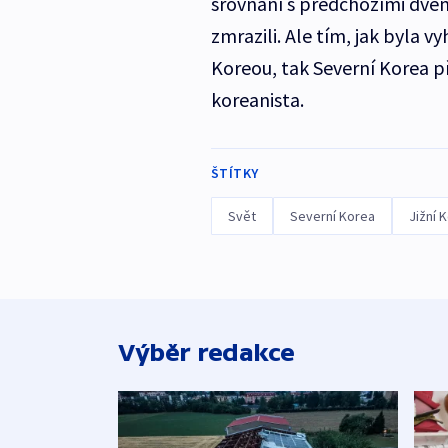
srovnání s předchozími dvěm
zmrazili. Ale tím, jak byla 
Koreou, tak Severní Korea př
koreanista.
ŠTÍTKY
Svět
Severní Korea
Jižní 
Výběr redakce