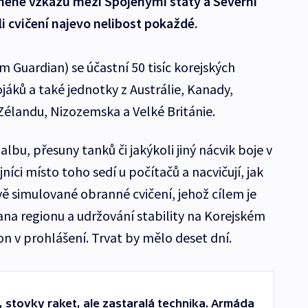
ýměně vzkazů mezi Spojenými státy a Severní
i cvičení najevo nelibost pokaždé.
m Guardian) se účastní 50 tisíc korejských
jáků a také jednotky z Austrálie, Kanady,
élandu, Nizozemska a Velké Británie.
lbu, přesuny tanků či jakýkoli jiný nácvik boje v
íci místo toho sedí u počítačů a nacvičují, jak
vě simulované obranné cvičení, jehož cílem je
ana regionu a udržování stability na Korejském
n v prohlášení. Trvat by mělo deset dní.
ů, stovky raket, ale zastaralá technika. Armáda