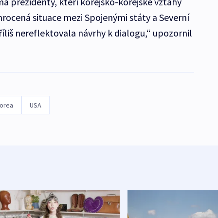
a prezidenty, kteří korejsko-korejské vztahy
vyhrocená situace mezi Spojenými státy a Severní
íliš nereflektovala návrhy k dialogu,“ upozornil
Korea
USA