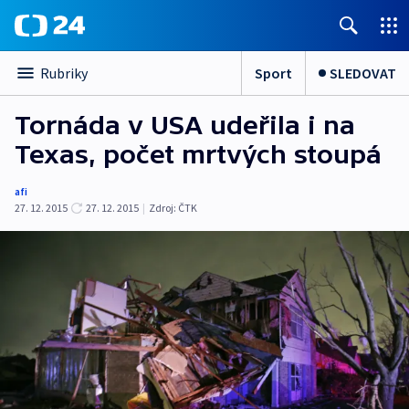
Sport
SLEDOVAT
Rubriky
Tornáda v USA udeřila i na
Texas, počet mrtvých stoupá
afi
27. 12. 2015
27. 12. 2015
|
Zdroj:
ČTK