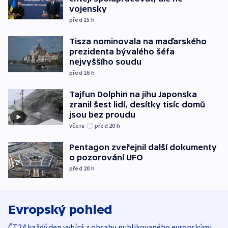
vojensky
před 15
h
Tisza nominovala na maďarského
prezidenta bývalého šéfa
nejvyššího soudu
před 16
h
Tajfun Dolphin na jihu Japonska
zranil šest lidí, desítky tisíc domů
jsou bez proudu
včera
před 20
h
Pentagon zveřejnil další dokumenty
o pozorování UFO
před 20
h
Evropský pohled
ČT24 každý den vybírá z obsahu publikovaného evropskými