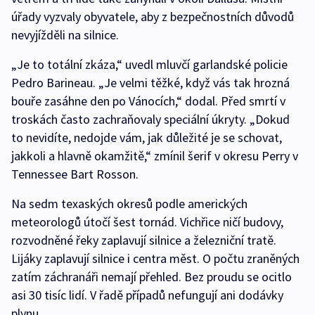
úřady vyzvaly obyvatele, aby z bezpečnostních důvodů
nevyjížděli na silnice.
„Je to totální zkáza,“ uvedl mluvčí garlandské policie
Pedro Barineau. „Je velmi těžké, když vás tak hrozná
bouře zasáhne den po Vánocích,“ dodal. Před smrtí v
troskách často zachraňovaly speciální úkryty. „Dokud
to nevidíte, nedojde vám, jak důležité je se schovat,
jakkoli a hlavně okamžitě,“ zmínil šerif v okresu Perry v
Tennessee Bart Rosson.
Na sedm texaských okresů podle amerických
meteorologů útočí šest tornád. Vichřice ničí budovy,
rozvodněné řeky zaplavují silnice a železniční tratě.
Lijáky zaplavují silnice i centra měst. O počtu zraněných
zatím záchranáři nemají přehled. Bez proudu se ocitlo
asi 30 tisíc lidí. V řadě případů nefungují ani dodávky
plynu.