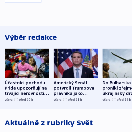
Výběr redakce
Účastníci pochodu
Americký Senát
Do Bulharska
Pride upozorňují na
potvrdil Trumpova
pronikl zřejm
trvající nerovnosti i
právníka jako
ukrajinský dr
společenskou
ministra
explodoval k
včera
před 10
h
včera
před 11
h
včera
před 12
h
atmosféru
spravedlnosti
od plynovod
Aktuálně z rubriky
Svět