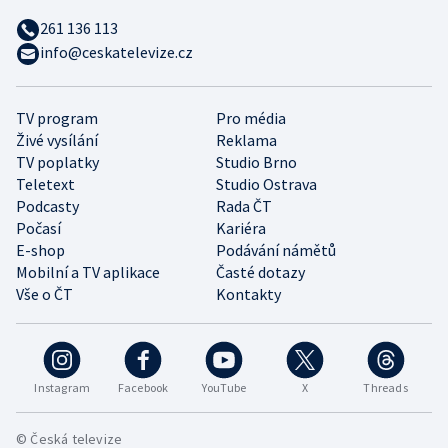
261 136 113
info@ceskatelevize.cz
TV program
Pro média
Živé vysílání
Reklama
TV poplatky
Studio Brno
Teletext
Studio Ostrava
Podcasty
Rada ČT
Počasí
Kariéra
E-shop
Podávání námětů
Mobilní a TV aplikace
Časté dotazy
Vše o ČT
Kontakty
Instagram
Facebook
YouTube
X
Threads
© Česká televize