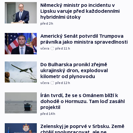
Německý ministr po incidentu v
Lipsku varuje před každodenními
hybridními útoky
před 2
h
Americký Senát potvrdil Trumpova
právníka jako ministra spravedlnosti
včera
před 11
h
Do Bulharska pronikl zřejmě
ukrajinský dron, explodoval
kilometr od plynovodu
včera
před 12
h
Írán tvrdí, že se s Ománem blíží k
dohodě o Hormuzu. Tam loď zasáhl
projektil
před 14
h
Zelenskyj je poprvé v Srbsku. Země
chtějí spolupracovat, ale ne