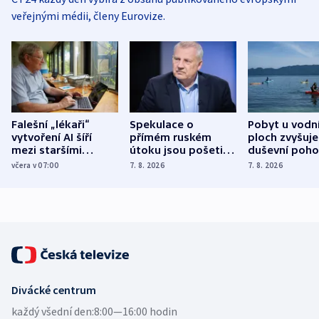
veřejnými médii, členy Eurovize.
Falešní „lékaři“
Spekulace o
Pobyt u vodn
vytvoření AI šíří
přímém ruském
ploch zvyšuje
mezi staršími
útoku jsou pošetilé,
duševní poho
Poláky nebezpečné
míní estonský
ukázala
včera v 07:00
7. 8. 2026
7. 8. 2026
zdravotní rady
bezpečnostní
mezinárodní 
expert
Divácké centrum
každý všední den:
8:00—16:00 hodin