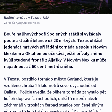
Řádění tornáda v Texasu, USA
Zdroj:
ČTK/AP/Guy Reynolds
Bouře na jihovýchodě Spojených států si vyžádaly
podle aktuální bilance už 28 mrtvých. Texas ohlásil
jedenáct mrtvých při řádění tornáda a spolu s Novým
Mexikem a Oklahomou očekává ještě přívaly sněhu
kvůli studené frontě z Aljašky. V Novém Mexiku může
napadnout až 60 centimetrů sněhu.
V Texasu postihlo tornádo město Garland, které je
vzdáleno zhruba 25 kilometrů severovýchodně od
Dallasu. Policie uvedla, že během tornáda zahynulo pět
lidí při dopravních nehodách, další tři mrtvé nalezli
záchranáři v troskách čerpací stanice poničené silným
větrem a tři lidé také zahynuli v okolí Dallasu. Místní