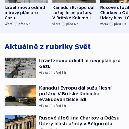
Izrael znovu odmítl
Kanadu i Evropu dál
Rusové útočil
mírový plán pro
sužují lesní požáry.
Charkov a Od
Gazu
V Britské Kolumbii
Údery hlásí i 
evakuovali tisíce lidí
Bělgorodu
včera
před 5
h
včera
před 6
h
včera
před 8
h
Aktuálně z rubriky
Svět
Izrael znovu odmítl mírový plán pro
Gazu
včera
před 5
h
Kanadu i Evropu dál sužují lesní
požáry. V Britské Kolumbii
evakuovali tisíce lidí
včera
před 6
h
Rusové útočili na Charkov a Oděsu.
Údery hlásí i úřady v Bělgorodu