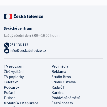
Divácké centrum
každý všední den:
8:00—16:00 hodin
261 136 113
info@ceskatelevize.cz
TV program
Pro média
Živé vysílání
Reklama
TV poplatky
Studio Brno
Teletext
Studio Ostrava
Podcasty
Rada ČT
Počasí
Kariéra
E-shop
Podávání námětů
Mobilní a TV aplikace
Časté dotazy