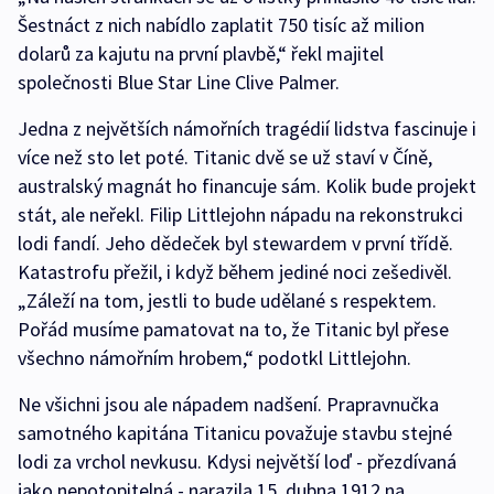
Šestnáct z nich nabídlo zaplatit 750 tisíc až milion
dolarů za kajutu na první plavbě,“ řekl majitel
společnosti Blue Star Line Clive Palmer.
Jedna z největších námořních tragédií lidstva fascinuje i
více než sto let poté. Titanic dvě se už staví v Číně,
australský magnát ho financuje sám. Kolik bude projekt
stát, ale neřekl. Filip Littlejohn nápadu na rekonstrukci
lodi fandí. Jeho dědeček byl stewardem v první třídě.
Katastrofu přežil, i když během jediné noci zešedivěl.
„Záleží na tom, jestli to bude udělané s respektem.
Pořád musíme pamatovat na to, že Titanic byl přese
všechno námořním hrobem,“ podotkl Littlejohn.
Ne všichni jsou ale nápadem nadšení. Prapravnučka
samotného kapitána Titanicu považuje stavbu stejné
lodi za vrchol nevkusu. Kdysi největší loď - přezdívaná
jako nepotopitelná - narazila 15. dubna 1912 na